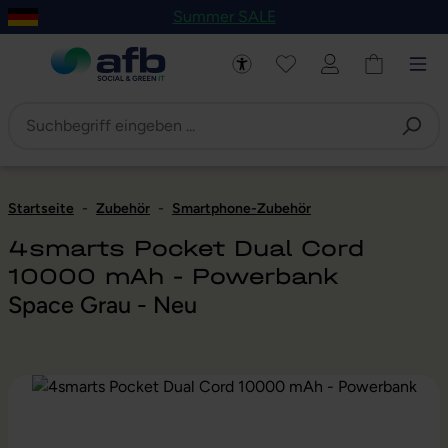
Summer SALE
um Hauptinhalt springen
Zur Navigation der B2B-Plattform springen
Startseite
-
Zubehör
-
Smartphone-Zubehör
4smarts Pocket Dual Cord
10000 mAh - Powerbank
Space Grau - Neu
Bildergalerie überspringen