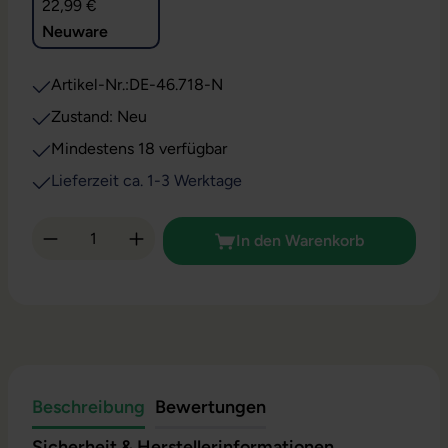
22,99 €
Neuware
Artikel-Nr.:
DE-46.718-N
Zustand: Neu
Mindestens 18 verfügbar
Lieferzeit ca. 1-3 Werktage
Produkt Anzahl: Gib den gewünschten Wert 
In den Warenkorb
Beschreibung
Bewertungen
Sicherheit & Herstellerinformationen