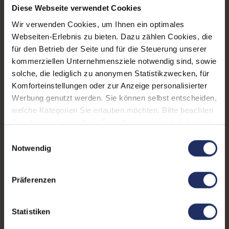
Diese Webseite verwendet Cookies
Wir verwenden Cookies, um Ihnen ein optimales
Produktbeschreibung
Webseiten-Erlebnis zu bieten. Dazu zählen Cookies, die
für den Betrieb der Seite und für die Steuerung unserer
Mehr Geräte gleichzeiti
kommerziellen Unternehmensziele notwendig sind, sowie
Zwei integrierte USB-C Kabel und ein USB-C Port
solche, die lediglich zu anonymen Statistikzwecken, für
laden Smartphone, Tablet und TWS parallel
Komforteinstellungen oder zur Anzeige personalisierter
Werbung genutzt werden. Sie können selbst entscheiden,
Pass-Through-Laden
welche Kategorien Sie erlauben möchten. Bitte beachten
Powerbank lädt sich selbst über das integrierte USB-
Sie, dass aufgrund Ihrer Einstellungen, womöglich nicht
C Kabel oder den Port und versorgt gleichzeitig deine
alle Funktionen der Webseite zur Verfügung stehen.
Einwilligungsauswahl
Geräte
Weitere Informationen finden Sie in
Notwendig
unserer Datenschutzerklärung.
LCD-Display
Zeigt den Akkustand der Powerbank in Prozent und
Präferenzen
informiert mit grünem Blitz über aktives Schnellladen
Statistiken
Mehr laden, weniger warten