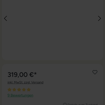
319,00 €*
inkl. MwSt. zzgl. Versand
Durchschnittliche Bewertung von 4.89 von 5 Sternen
9 Bewertungen
Details zum Zustand