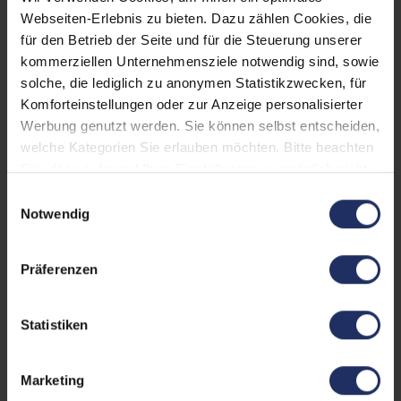
Webseiten-Erlebnis zu bieten. Dazu zählen Cookies, die
Partnerprogramm:
Nein
für den Betrieb der Seite und für die Steuerung unserer
Displayauflösung:
2360 x 1640
kommerziellen Unternehmensziele notwendig sind, sowie
solche, die lediglich zu anonymen Statistikzwecken, für
Pixeldichte:
264 ppi
Komforteinstellungen oder zur Anzeige personalisierter
Werbung genutzt werden. Sie können selbst entscheiden,
Frontkamera:
12 Megapixel
welche Kategorien Sie erlauben möchten. Bitte beachten
Fingerprintreader:
Ja
Sie, dass aufgrund Ihrer Einstellungen, womöglich nicht
alle Funktionen der Webseite zur Verfügung stehen.
Einwilligungsauswahl
Zustand:
Gebraucht
Weitere Informationen finden Sie in
Notwendig
unserer Datenschutzerklärung.
Prozessor:
Apple A14 Bionic @ 3,1 GHz
Präferenzen
Datenspeicher:
64 GB
Arbeitsspeicher:
4 GB
Statistiken
GTIN/EAN:
0194253360940
Marketing
Maße (LxBxH):
7 x 179,5 x 248,6 mm