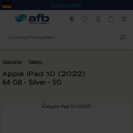
Summer SALE
um Hauptinhalt springen
Zur Navigation der B2B-Plattform springen
Startseite
-
Tablets
Apple iPad 10 (2022)
64 GB - Silver - 5G
Bildergalerie überspringen