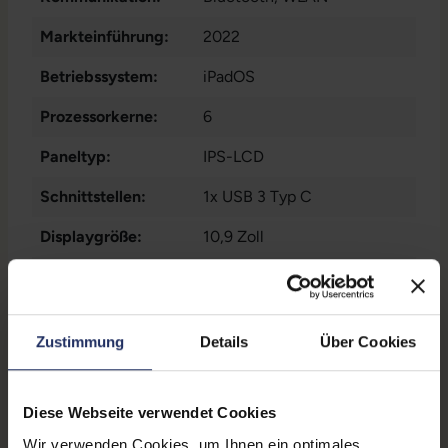
Markteinführung:
2022
Betriebssystem:
iPadOS
Prozessorkerne:
6
Paneltyp:
IPS-LCD
Schnittstellen:
1x USB 3 Typ C
Displaygröße:
10,9 Zoll
Mobilfunk:
5G
SIM-Kartenslot:
Dual-SIM
, Nano-Sim
, eSIM
Zustimmung
Details
Über Cookies
Rückkamera:
12 Megapixel
Farbe:
Silver
Diese Webseite verwendet Cookies
Gesichtserkennung:
Nein
Wir verwenden Cookies, um Ihnen ein optimales