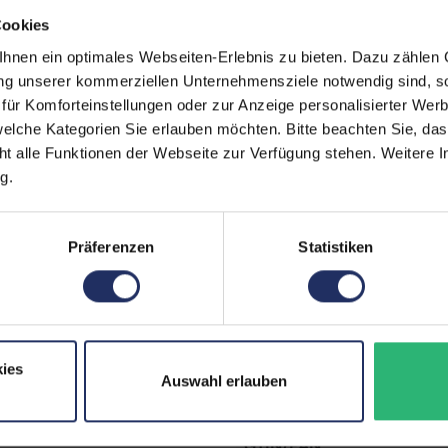
Farbe:
Cookies
Gesichtserkennung:
nen ein optimales Webseiten-Erlebnis zu bieten. Dazu zählen C
ung unserer kommerziellen Unternehmensziele notwendig sind, sow
Partnerprogramm:
ür Komforteinstellungen oder zur Anzeige personalisierter Wer
Displayauflösung:
elche Kategorien Sie erlauben möchten. Bitte beachten Sie, das
ht alle Funktionen der Webseite zur Verfügung stehen. Weitere In
Pixeldichte:
g.
Frontkamera:
Fingerprintreader:
Präferenzen
Statistiken
Zustand:
Prozessor:
Datenspeicher:
ies
Auswahl erlauben
Arbeitsspeicher:
GTIN/EAN: