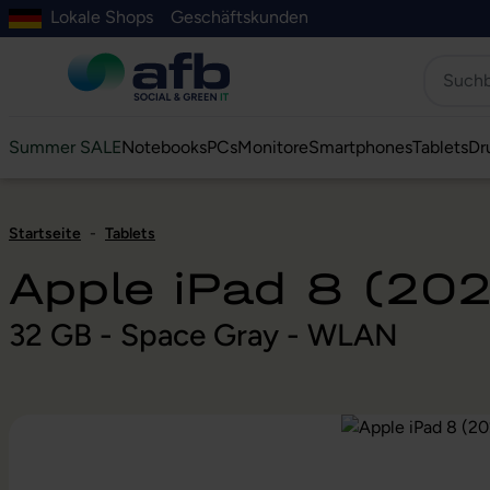
Lokale Shops
Geschäftskunden
Hauptinhalt springen
ur Suche springen
Zur Hauptnavigation springen
Zur Navigation der B2B-Plattform springen
Summer SALE
Notebooks
PCs
Monitore
Smartphones
Tablets
Dr
Startseite
-
Tablets
Apple iPad 8 (20
32 GB - Space Gray - WLAN
Bildergalerie überspringen