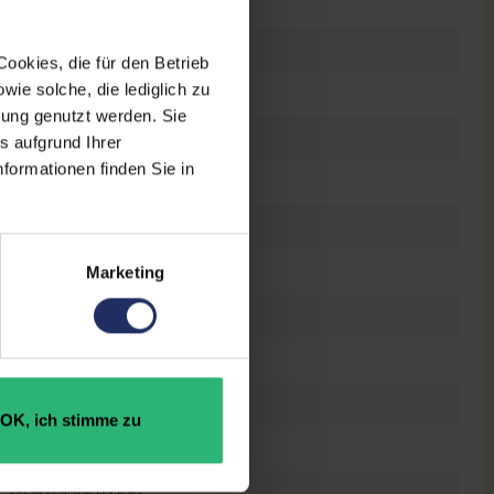
Space Gray
Nein
ookies, die für den Betrieb
ie solche, die lediglich zu
Nein
bung genutzt werden. Sie
2160 x 1620
s aufgrund Ihrer
formationen finden Sie in
264 ppi
1,2 Megapixel
Ja
Marketing
Gebraucht
Apple A12 Bionic @ 2,5 GHz
32 GB
OK, ich stimme zu
3 GB
0190199807006