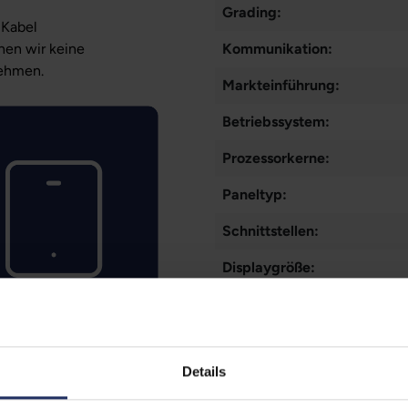
Grading:
-Kabel
nen wir keine
Kommunikation:
nehmen.
Markteinführung:
Betriebssystem:
Prozessorkerne:
Paneltyp:
Schnittstellen:
Displaygröße:
Mobilfunk:
SIM-Kartenslot:
Details
Rückkamera: