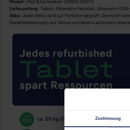
Modell:
iPad 8.Generation (2020) A2270
Lieferumfang:
Tablet, Alternativ-Netzteil, Alternativ-USB
Akku:
Jeder Akku wird auf Funktion geprüft. Dennoch kön
Garantieleistungen auf Akkus und deren Laufzeiten über
Zustimmung