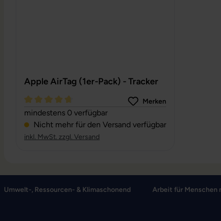
Apple AirTag (1er-Pack) - Tracker
Merken
Durchschnittliche Bewertung von 4.67 von 5 Sternen
mindestens 0 verfügbar
Nicht mehr für den Versand verfügbar
inkl. MwSt. zzgl. Versand
Umwelt-, Ressourcen- & Klimaschonend
Arbeit für Menschen 