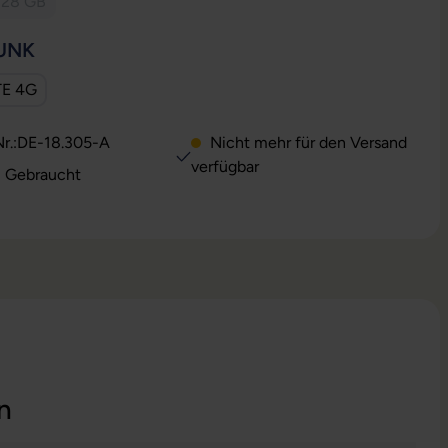
128 GB
ption ist zurzeit nicht verfügbar.)
(Diese Option ist zurzeit nicht verfügbar.)
AUSWÄHLEN
UNK
TE 4G
ption ist zurzeit nicht verfügbar.)
r.:
DE-18.305-A
Nicht mehr für den Versand
verfügbar
: Gebraucht
n