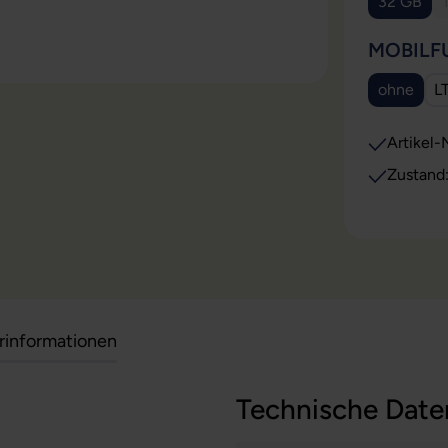
32 GB
(Diese O
MOBILF
ohne
L
(Diese O
Artikel-N
Zustand
erinformationen
Technische Date