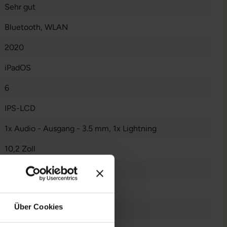
Sehr gut
Bluetooth
, WLAN
2020
iPadOS
6
IPS-LCD
1x Audio - Ausgang - 3.5 mm
, 1x Lightning
10,2 Zoll
ohne
Ohne
Über Cookies
8 Megapixel