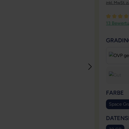
inkl. MwSt. z
Durchschni
13 Bewert
GRADIN
A
FARBE
Space Gr
(Dies
DATENS