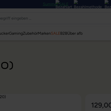
Summer SALE
ucker
Gaming
Zubehör
Marken
SALE
B2B
Über afb
20)
129,0