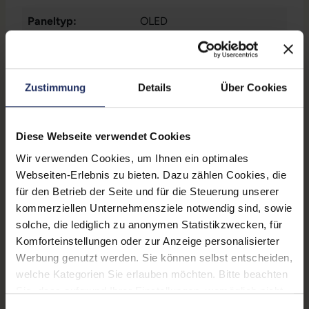
Paneltyp:
OLED
Pixeldichte:
460 ppi
Prozessor:
Apple A15 Bionic @ 3,2 GHz
Zustimmung
Details
Über Cookies
Prozessorkerne:
6
Arbeitsspeicher:
6 GB
Diese Webseite verwendet Cookies
Wir verwenden Cookies, um Ihnen ein optimales
SIM-Kartenslot:
Dual-SIM
, eSIM
Webseiten-Erlebnis zu bieten. Dazu zählen Cookies, die
Schnittstellen:
1x Lightning
für den Betrieb der Seite und für die Steuerung unserer
kommerziellen Unternehmensziele notwendig sind, sowie
Kommunikation:
Bluetooth
, GPS
, NFC
, WLAN
solche, die lediglich zu anonymen Statistikzwecken, für
Komforteinstellungen oder zur Anzeige personalisierter
Mobilfunk:
5G
Werbung genutzt werden. Sie können selbst entscheiden,
Frontkamera:
12 Megapixel
welche Kategorien Sie erlauben möchten. Bitte beachten
Sie, dass aufgrund Ihrer Einstellungen, womöglich nicht
Rückkamera:
12 Megapixel
alle Funktionen der Webseite zur Verfügung stehen.