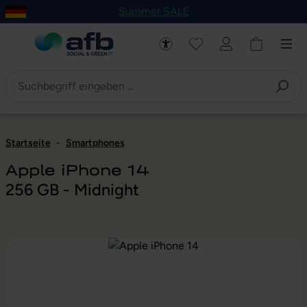
Summer SALE
um Hauptinhalt springen
Zur Navigation der B2B-Plattform springen
Startseite
-
Smartphones
Apple iPhone 14
256 GB - Midnight
Bildergalerie überspringen