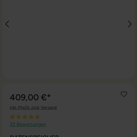
409,00 €*
inkl. MwSt. zzgl. Versand
Durchschnittliche Bewertung von 4.77 von 5 Sternen
22 Bewertungen