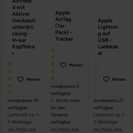
AirPods
4 mit
Apple
Aktiver
AirTag
Geräusch
Apple
(1er-
unterdrü
Lightnin
Pack) -
ckung -
g auf
Tracker
In-ear
USB -
Kopfhöre
Ladekab
r
el
Merken
Merken
Merken
Durchschnittliche Bewertung von 4.67
mindestens 0
verfügbar
Durchschnittliche Bewertung von 5 von 5 Sternen
Durchschnittliche
mindestens 19
Nicht mehr
mindestens 21
verfügbar
für den
verfügbar
Lieferzeit ca. 1-
Versand
Lieferzeit ca. 1-
3 Werktage
verfügbar
3 Werktage
inkl. MwSt. zzgl.
inkl. MwSt. zzgl.
inkl. MwSt. zzgl.