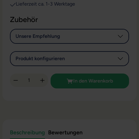
Lieferzeit ca. 1-3 Werktage
Zubehör
Unsere Empfehlung
Produkt konfigurieren
Produkt Anzahl: Gib den gewünschten Wert 
In den Warenkorb
Beschreibung
Bewertungen