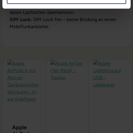
können wir keine Garantieleistungen auf Akkus und
deren Laufzeiten übernehmen.
SIM-Lock:
SIM-Lock frei – keine Bindung an einen
Mobilfunkanbieter.
Produktgalerie überspringen
Apple