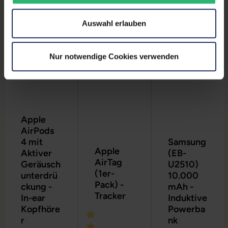
Produktgalerie überspringen
Auswahl erlauben
Nur notwendige Cookies verwenden
Apple
AirPods
4 mit
Samsung
Apple
Aktiver
(EB-
AirTag
Geräusch
U2510)
(1er-
unterdrü
10.000
Pack) -
ckung -
mAh -
Tracker
In-ear
Induktive
Kopfhöre
Powerba
r
nk