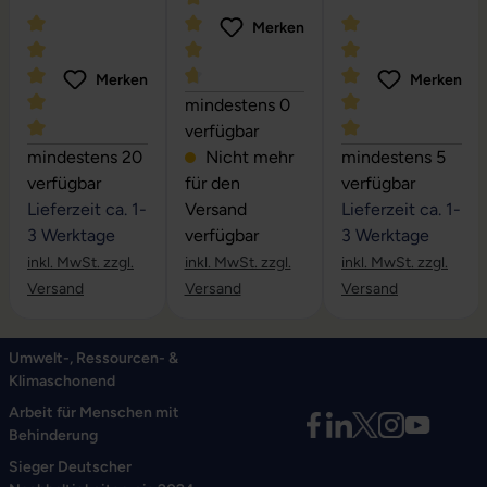
Merken
Merken
Merken
Durchschnittliche Bewertung von 4.67
mindestens 0
verfügbar
Durchschnittliche Bewertung von 5 von 5 Sternen
Durchschnittliche
mindestens 20
Nicht mehr
mindestens 5
verfügbar
für den
verfügbar
Lieferzeit ca. 1-
Versand
Lieferzeit ca. 1-
3 Werktage
verfügbar
3 Werktage
inkl. MwSt. zzgl.
inkl. MwSt. zzgl.
inkl. MwSt. zzgl.
Versand
Versand
Versand
Umwelt-, Ressourcen- &
Klimaschonend
Arbeit für Menschen mit
Behinderung
Sieger Deutscher