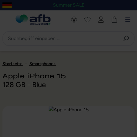
Summer SALE
um Hauptinhalt springen
Zur Navigation der B2B-Plattform springen
Startseite
-
Smartphones
Apple iPhone 15
128 GB - Blue
Bildergalerie überspringen