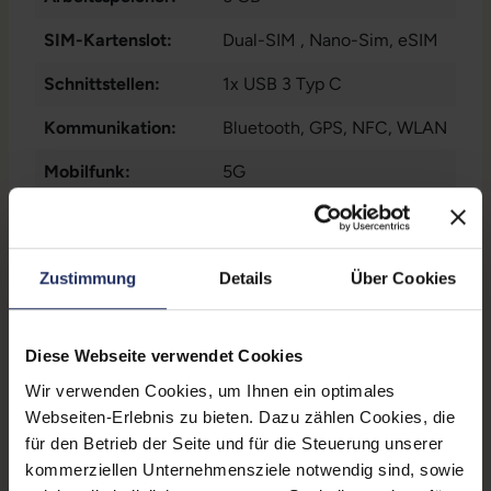
SIM-Kartenslot:
Dual-SIM
, Nano-Sim
, eSIM
Schnittstellen:
1x USB 3 Typ C
Kommunikation:
Bluetooth
, GPS
, NFC
, WLAN
Mobilfunk:
5G
Frontkamera:
12 Megapixel
Rückkamera:
48 Megapixel
Zustimmung
Details
Über Cookies
Fingerprintreader:
Nein
Gesichtserkennung:
Ja
Diese Webseite verwendet Cookies
Partnerprogramm:
Nein
Wir verwenden Cookies, um Ihnen ein optimales
Webseiten-Erlebnis zu bieten. Dazu zählen Cookies, die
GTIN/EAN:
0195949036606
für den Betrieb der Seite und für die Steuerung unserer
kommerziellen Unternehmensziele notwendig sind, sowie
Maße (LxBxH):
7,8 x 71,6 x 147,6 mm