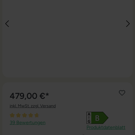
479,00 €*
inkl. MwSt. zzgl. Versand
Durchschnittliche Bewertung von 4.67 von 5 Sternen
39 Bewertungen
Produktdatenblatt