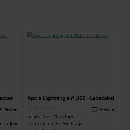
racker
Apple Lightning auf USB - Ladekabel
Merken
Merken
n 4.67 von 5 Sternen
Durchschnittliche Bewertung von 0 von 5 Sterne
mindestens 21 verfügbar
erfügbar
Lieferzeit ca. 1-3 Werktage