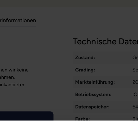
erinformationen
Technische Date
Zustand:
Ge
nen wir keine
Grading:
Se
nehmen.
Markteinführung:
20
unkanbieter
Betriebssystem:
iO
Datenspeicher:
64
Farbe:
Bl
Displaygröße:
6,