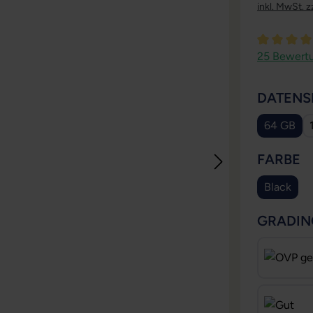
inkl. MwSt. z
Durchschni
25 Bewert
DATENS
64 GB
A
FARBE
Black
GRADIN