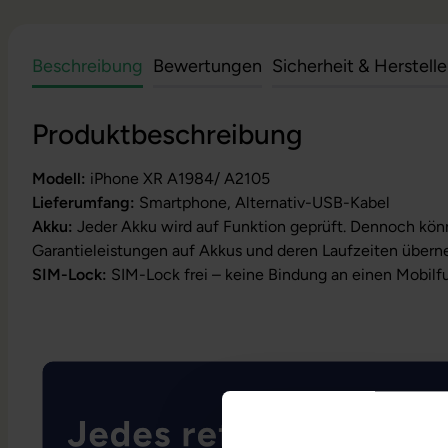
Beschreibung
Bewertungen
Sicherheit & Herstell
Produktbeschreibung
Modell:
iPhone XR A1984/ A2105
Lieferumfang:
Smartphone, Alternativ-USB-Kabel
Akku:
Jeder Akku wird auf Funktion geprüft. Dennoch kön
Garantieleistungen auf Akkus und deren Laufzeiten über
SIM-Lock:
SIM-Lock frei – keine Bindung an einen Mobilf