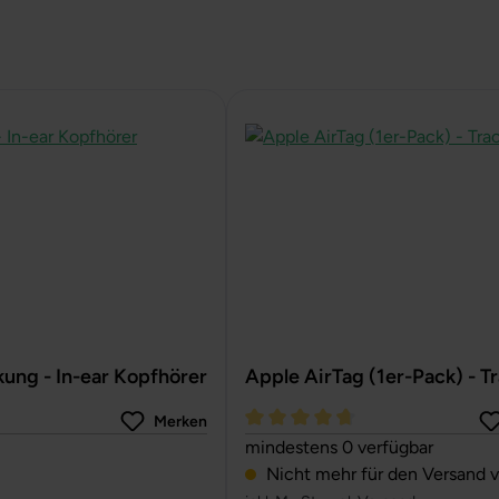
ung - In-ear Kopfhörer
Apple AirTag (1er-Pack) - T
Merken
Durchschnittliche Bewertung vo
mindestens 0 verfügbar
Nicht mehr für den Versand v