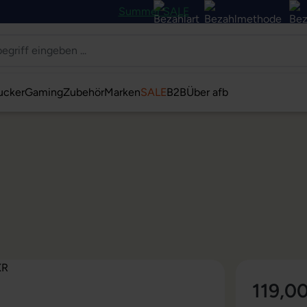
Summer SALE
ucker
Gaming
Zubehör
Marken
SALE
B2B
Über afb
119,0