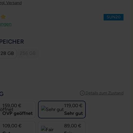
zgl. Versand
SUN20
ttliche Bewertung von 4.92 von 5 Sternen
ungen
AUSWÄHLEN
PEICHER
128 GB
256 GB
(Diese Option ist zurzeit nicht verfügbar.)
USWÄHLEN
AUSWÄHLEN
G
Details zum Zustand
159,00 €
119,00 €
OVP geöffnet
Sehr gut
109,00 €
89,00 €