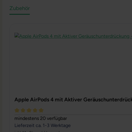
Zubehör
Produktgalerie überspringen
Apple AirPods 4 mit Aktiver Geräuschunterdrück
Durchschnittliche Bewertung von 5 von 5 Sternen
mindestens 20 verfügbar
Lieferzeit ca. 1-3 Werktage