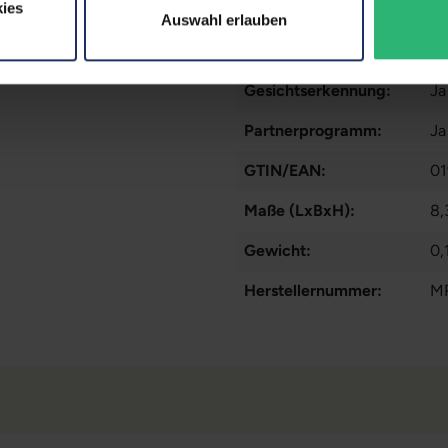
ies
Rückkamera:
12
Auswahl erlauben
Fingerprintreader:
Ne
Gesichtserkennung:
Ja
Partnerprogramm:
Ja
GTIN/EAN:
01
Maße (LxBxH):
8,
Gewicht:
0,
Herstellernummer:
M