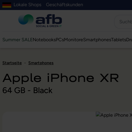
Lokale Shops
Geschäftskunden
Hauptinhalt springen
ur Suche springen
Zur Hauptnavigation springen
Zur Navigation der B2B-Plattform springen
Summer SALE
Notebooks
PCs
Monitore
Smartphones
Tablets
Dr
Startseite
-
Smartphones
Apple iPhone XR
64 GB - Black
Bildergalerie überspringen