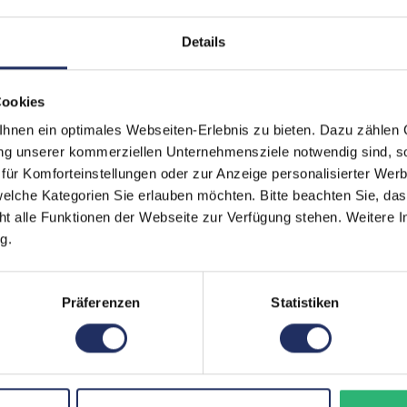
Displayauflösung:
17
Details
Paneltyp:
IP
Pixeldichte:
32
Cookies
Prozessor:
Ap
nen ein optimales Webseiten-Erlebnis zu bieten. Dazu zählen C
ung unserer kommerziellen Unternehmensziele notwendig sind, sow
Prozessorkerne:
6
ür Komforteinstellungen oder zur Anzeige personalisierter Wer
elche Kategorien Sie erlauben möchten. Bitte beachten Sie, das
Arbeitsspeicher:
3 
ht alle Funktionen der Webseite zur Verfügung stehen. Weitere In
SIM-Kartenslot:
Du
g.
Schnittstellen:
1x
Präferenzen
Statistiken
Kommunikation:
Bl
Mobilfunk:
LT
Frontkamera:
7 