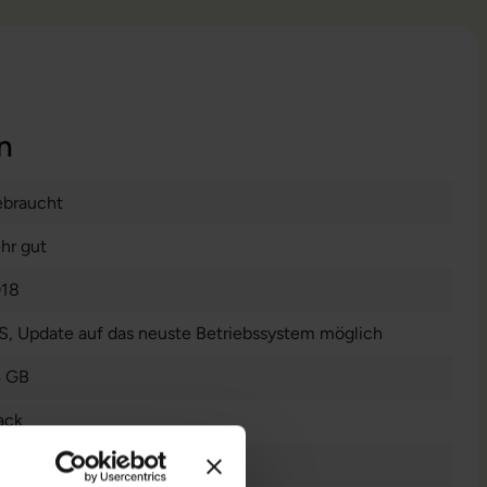
n
braucht
hr gut
18
S
, Update auf das neuste Betriebssystem möglich
 GB
ack
1 Zoll