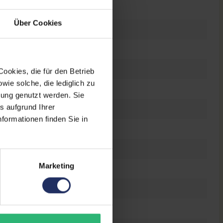
92 x 828
Über Cookies
S-LCD
6 ppi
ple A12 Bionic @ 2,5 GHz
ookies, die für den Betrieb
ie solche, die lediglich zu
bung genutzt werden. Sie
s aufgrund Ihrer
GB
formationen finden Sie in
al-SIM
, Nano-Sim
, eSIM
 Lightning
Marketing
uetooth
, GPS
, NFC
, WLAN
E 4G
Megapixel