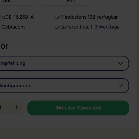
Gut
Fair
r.:
DE-16.268-A
Mindestens 132 verfügbar
: Gebraucht
Lieferzeit ca. 1-3 Werktage
ör
Empfehlung
konfigurieren
 Anzahl: Gib den gewünschten Wert ein od
In den Warenkorb