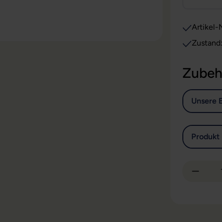
Artikel-N
Zustand
Zubeh
Unsere 
Produkt 
Produkt