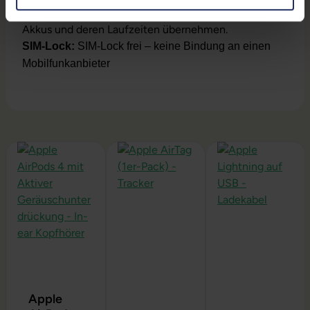
Dennoch können wir keine Garantieleistungen auf
Akkus und deren Laufzeiten übernehmen.
SIM-Lock:
SIM-Lock frei – keine Bindung an einen
Mobilfunkanbieter
Produktgalerie überspringen
Apple