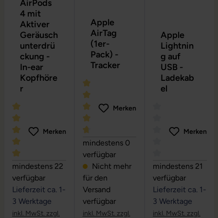
AirPods
4 mit
Apple
Aktiver
AirTag
Geräusch
Apple
(1er-
unterdrü
Lightnin
Pack) -
ckung -
g auf
Tracker
In-ear
USB -
Kopfhöre
Ladekab
r
el
Merken
Merken
Merken
Durchschnittliche Bewertung von 4.75
mindestens 0
verfügbar
Durchschnittliche Bewertung von 5 von 5 Sternen
Durchschnittliche
mindestens 22
Nicht mehr
mindestens 21
verfügbar
für den
verfügbar
Lieferzeit ca. 1-
Versand
Lieferzeit ca. 1-
3 Werktage
verfügbar
3 Werktage
inkl. MwSt. zzgl.
inkl. MwSt. zzgl.
inkl. MwSt. zzgl.