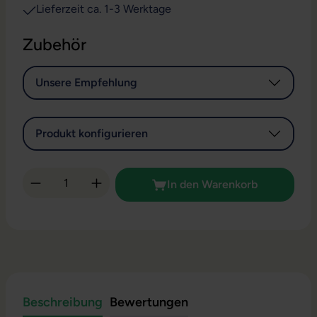
Lieferzeit ca. 1-3 Werktage
Zubehör
Unsere Empfehlung
Produkt konfigurieren
Produkt Anzahl: Gib den gewünschten Wert 
In den Warenkorb
Beschreibung
Bewertungen