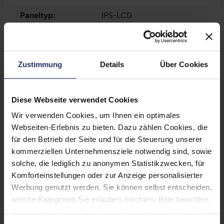
Paneltyp:
IPS-LCD
Pixeldichte:
326 ppi
Prozessor:
Apple A12 Bionic @ 2,5 GHz
Zustimmung
Details
Über Cookies
Prozessorkerne:
6
Arbeitsspeicher:
3 GB
Diese Webseite verwendet Cookies
SIM-Kartenslot:
Dual-SIM
, Nano-Sim
, eSIM
Wir verwenden Cookies, um Ihnen ein optimales
Webseiten-Erlebnis zu bieten. Dazu zählen Cookies, die
Schnittstellen:
1x Lightning
für den Betrieb der Seite und für die Steuerung unserer
kommerziellen Unternehmensziele notwendig sind, sowie
Kommunikation:
Bluetooth
, GPS
, NFC
, WLAN
solche, die lediglich zu anonymen Statistikzwecken, für
Mobilfunk:
LTE 4G
Komforteinstellungen oder zur Anzeige personalisierter
Werbung genutzt werden. Sie können selbst entscheiden,
Frontkamera:
7 Megapixel
welche Kategorien Sie erlauben möchten. Bitte beachten
Sie, dass aufgrund Ihrer Einstellungen, womöglich nicht
Rückkamera:
12 Megapixel
alle Funktionen der Webseite zur Verfügung stehen.