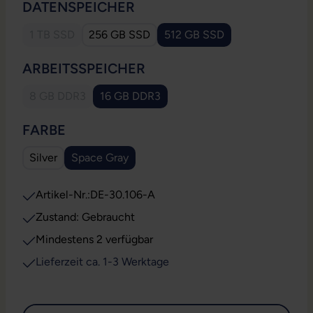
AUSWÄHLEN
DATENSPEICHER
1 TB SSD
256 GB SSD
512 GB SSD
(Diese Option ist zurzeit nicht verfügbar.)
AUSWÄHLEN
ARBEITSSPEICHER
8 GB DDR3
16 GB DDR3
(Diese Option ist zurzeit nicht verfügbar.)
AUSWÄHLEN
FARBE
Silver
Space Gray
Artikel-Nr.:
DE-30.106-A
Zustand: Gebraucht
Mindestens 2 verfügbar
Lieferzeit ca. 1-3 Werktage