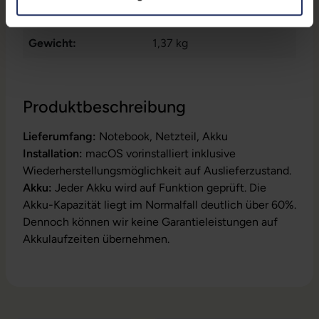
Maße (LxBxH):
212,4 x 304,1 x 14,9 mm
Gewicht:
1,37 kg
Produktbeschreibung
Lieferumfang:
Notebook, Netzteil, Akku
Installation:
macOS vorinstalliert inklusive
Wiederherstellungsmöglichkeit auf Auslieferzustand.
Akku:
Jeder Akku wird auf Funktion geprüft. Die
Akku-Kapazität liegt im Normalfall deutlich über 60%.
Dennoch können wir keine Garantieleistungen auf
Akkulaufzeiten übernehmen.