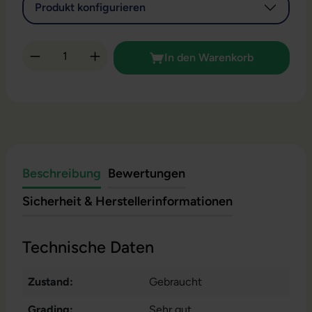
Produkt konfigurieren
Produkt Anzahl: Gib den gewünschten Wert 
In den Warenkorb
Beschreibung
Bewertungen
Sicherheit & Herstellerinformationen
Technische Daten
Zustand:
Gebraucht
Grading:
Sehr gut