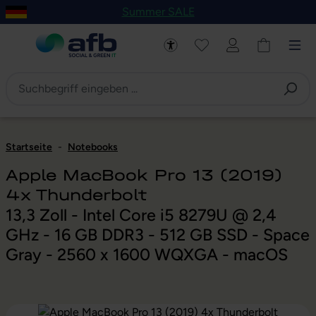
Summer SALE
um Hauptinhalt springen
Zur Navigation der B2B-Plattform springen
Startseite
-
Notebooks
Apple MacBook Pro 13 (2019)
4x Thunderbolt
13,3 Zoll - Intel Core i5 8279U @ 2,4
GHz - 16 GB DDR3 - 512 GB SSD - Space
Gray - 2560 x 1600 WQXGA - macOS
Bildergalerie überspringen