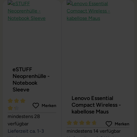
Produktgalerie überspringen
eSTUFF
Neoprenhülle -
Notebook
Sleeve
Lenovo Essential
Compact Wireless -
Merken
kabellose Maus
Durchschnittliche Bewertung von 4.24 von 5 Sternen
mindestens 28
verfügbar
Merken
Durchschnittliche Bewertung vo
Lieferzeit ca. 1-3
mindestens 14 verfügbar