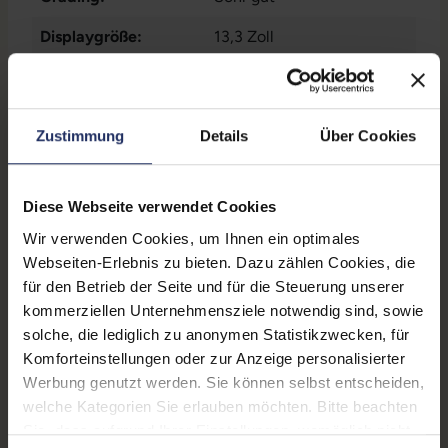
Displaygröße:
13,3 Zoll
Displayauflösung:
2560 x 1600 WQXGA
Displayart:
Glänzendes Display
Zustimmung
Details
Über Cookies
Prozessor:
Intel Core i5 8279U @ 2,4
GHz
Diese Webseite verwendet Cookies
CPU Generation:
8
Wir verwenden Cookies, um Ihnen ein optimales
Prozessorkerne:
4
Webseiten-Erlebnis zu bieten. Dazu zählen Cookies, die
für den Betrieb der Seite und für die Steuerung unserer
Datenspeicher:
512 GB SSD
kommerziellen Unternehmensziele notwendig sind, sowie
solche, die lediglich zu anonymen Statistikzwecken, für
Arbeitsspeicher:
16 GB DDR3
Komforteinstellungen oder zur Anzeige personalisierter
Webcam:
Ja
Werbung genutzt werden. Sie können selbst entscheiden,
welche Kategorien Sie erlauben möchten. Bitte beachten
LTE:
Nein
Sie, dass aufgrund Ihrer Einstellungen, womöglich nicht