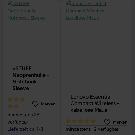
Produktgalerie überspringen
eSTUFF
Neoprenhülle -
Notebook
Sleeve
Lenovo Essential
Compact Wireless -
Merken
kabellose Maus
Durchschnittliche Bewertung von 5 von 5 Sternen
mindestens 28
verfügbar
Merken
Durchschnittliche Bewertung vo
Lieferzeit ca. 1-3
mindestens 12 verfügbar