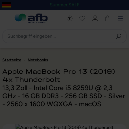
Summer SALE
um Hauptinhalt springen
Zur Navigation der B2B-Plattform springen
Startseite
-
Notebooks
Apple MacBook Pro 13 (2019)
4x Thunderbolt
13,3 Zoll - Intel Core i5 8259U @ 2,3
GHz - 16 GB DDR3 - 256 GB SSD - Silver
- 2560 x 1600 WQXGA - macOS
Bildergalerie überspringen