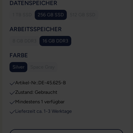
AUSWÄHLEN
DATENSPEICHER
1 TB SSD
256 GB SSD
512 GB SSD
(Diese Option ist zurzeit nicht verfügbar.)
(Diese Option ist zurzeit ni
AUSWÄHLEN
ARBEITSSPEICHER
8 GB DDR3
16 GB DDR3
(Diese Option ist zurzeit nicht verfügbar.)
AUSWÄHLEN
FARBE
Silver
Space Gray
(Diese Option ist zurzeit nicht verfügbar.)
Artikel-Nr.:
DE-45.625-B
Zustand: Gebraucht
Mindestens 1 verfügbar
Lieferzeit ca. 1-3 Werktage