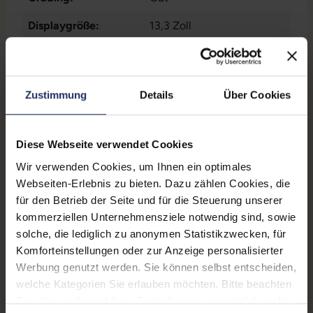
Displaygröße:
13,3 Zoll
Displayauflösung:
2560 x 1600 WQXGA
Displayart:
Glänzendes Display
Zustimmung
Details
Über Cookies
Prozessor:
Intel Core i5 8259U @ 2,3
GHz
Diese Webseite verwendet Cookies
CPU Generation:
8
Wir verwenden Cookies, um Ihnen ein optimales
Prozessorkerne:
4
Webseiten-Erlebnis zu bieten. Dazu zählen Cookies, die
für den Betrieb der Seite und für die Steuerung unserer
Datenspeicher:
256 GB SSD
kommerziellen Unternehmensziele notwendig sind, sowie
solche, die lediglich zu anonymen Statistikzwecken, für
Arbeitsspeicher:
16 GB DDR3
Komforteinstellungen oder zur Anzeige personalisierter
Webcam:
Ja
Werbung genutzt werden. Sie können selbst entscheiden,
welche Kategorien Sie erlauben möchten. Bitte beachten
LTE:
Nein
Sie, dass aufgrund Ihrer Einstellungen, womöglich nicht