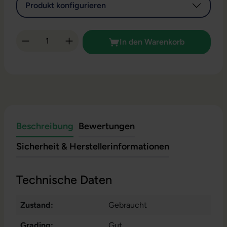
Produkt konfigurieren
Produkt Anzahl: Gib den gewünschten Wert 
In den Warenkorb
Beschreibung
Bewertungen
Sicherheit & Herstellerinformationen
Technische Daten
Zustand:
Gebraucht
Grading:
Gut