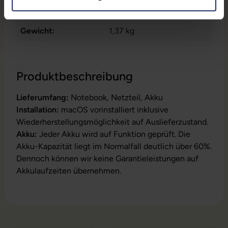
Maße (LxBxH):
212,4 x 304,1 x 14,9 mm
Gewicht:
1,37 kg
Produktbeschreibung
Lieferumfang:
Notebook, Netzteil, Akku
Installation:
macOS vorinstalliert inklusive
Wiederherstellungsmöglichkeit auf Auslieferzustand.
Akku:
Jeder Akku wird auf Funktion geprüft. Die
Akku-Kapazität liegt im Normalfall deutlich über 60%.
Dennoch können wir keine Garantieleistungen auf
Akkulaufzeiten übernehmen.