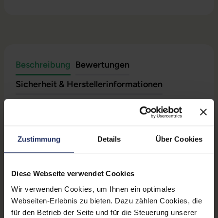
Beschreibung
Bewertungen
Sicherheit & Herstellerinformationen
Technische Daten
Zustimmung
Details
Über Cookies
Zustand:
Gebraucht
Grading:
Fair
Diese Webseite verwendet Cookies
Displaygröße:
15,4 Zoll
Wir verwenden Cookies, um Ihnen ein optimales
Displayauflösung:
2880 x 1800
Webseiten-Erlebnis zu bieten. Dazu zählen Cookies, die
für den Betrieb der Seite und für die Steuerung unserer