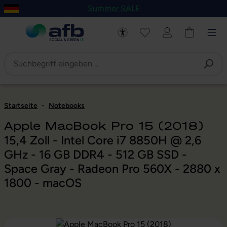
Summer SALE
um Hauptinhalt springen
Zur Navigation der B2B-Plattform springen
Startseite
-
Notebooks
Apple MacBook Pro 15 (2018)
15,4 Zoll - Intel Core i7 8850H @ 2,6
GHz - 16 GB DDR4 - 512 GB SSD -
Space Gray - Radeon Pro 560X - 2880 x
1800 - macOS
Bildergalerie überspringen