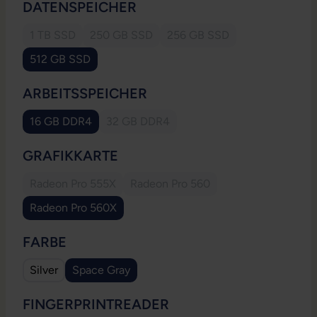
AUSWÄHLEN
DATENSPEICHER
1 TB SSD
250 GB SSD
256 GB SSD
(Diese Option ist zurzeit nicht verfügbar.)
(Diese Option ist zurzeit nicht verfügbar.)
(Diese Option ist zurzeit ni
512 GB SSD
AUSWÄHLEN
ARBEITSSPEICHER
16 GB DDR4
32 GB DDR4
(Diese Option ist zurzeit nicht verfügbar.
AUSWÄHLEN
GRAFIKKARTE
Radeon Pro 555X
Radeon Pro 560
(Diese Option ist zurzeit nicht verfügbar.)
(Diese Option ist zurzeit nicht ve
Radeon Pro 560X
AUSWÄHLEN
FARBE
Silver
Space Gray
AUSWÄHLEN
FINGERPRINTREADER