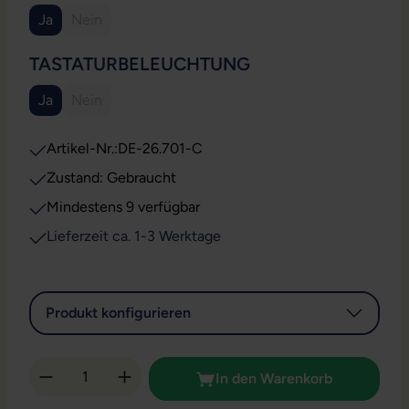
Ja
Nein
(Diese Option ist zurzeit nicht verfügbar.)
AUSWÄHLEN
TASTATURBELEUCHTUNG
Ja
Nein
(Diese Option ist zurzeit nicht verfügbar.)
Artikel-Nr.:
DE-26.701-C
Zustand: Gebraucht
Mindestens 9 verfügbar
Lieferzeit ca. 1-3 Werktage
Produkt konfigurieren
Produkt Anzahl: Gib den gewünschten Wert 
In den Warenkorb