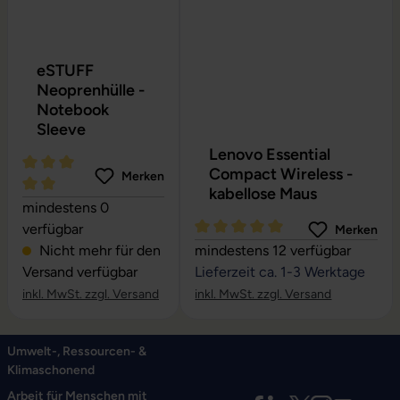
eSTUFF
Neoprenhülle -
Notebook
Sleeve
Lenovo Essential
Compact Wireless -
Merken
kabellose Maus
Durchschnittliche Bewertung von 5 von 5 Sternen
mindestens 0
verfügbar
Merken
Durchschnittliche Bewertung vo
Nicht mehr für den
mindestens 12 verfügbar
Versand verfügbar
Lieferzeit ca. 1-3 Werktage
inkl. MwSt. zzgl. Versand
inkl. MwSt. zzgl. Versand
Umwelt-, Ressourcen- &
Klimaschonend
Arbeit für Menschen mit