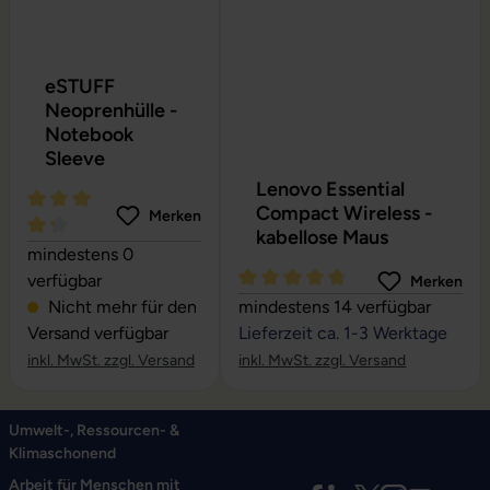
eSTUFF
Neoprenhülle -
Notebook
Sleeve
Lenovo Essential
Compact Wireless -
Merken
kabellose Maus
Durchschnittliche Bewertung von 4.24 von 5 Sternen
mindestens 0
verfügbar
Merken
Durchschnittliche Bewertung vo
Nicht mehr für den
mindestens 14 verfügbar
Versand verfügbar
Lieferzeit ca. 1-3 Werktage
inkl. MwSt. zzgl. Versand
inkl. MwSt. zzgl. Versand
Umwelt-, Ressourcen- &
Klimaschonend
Arbeit für Menschen mit