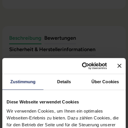
Beschreibung
Bewertungen
Sicherheit & Herstellerinformationen
Technische Daten
Zustimmung
Details
Über Cookies
Zustand:
Gebraucht
Grading:
Gut
Diese Webseite verwendet Cookies
Displaygröße:
15,4 Zoll
Wir verwenden Cookies, um Ihnen ein optimales
Displayauflösung:
2880 x 1800
Webseiten-Erlebnis zu bieten. Dazu zählen Cookies, die
für den Betrieb der Seite und für die Steuerung unserer