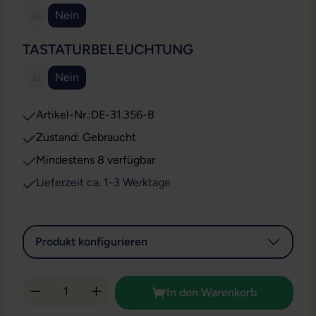
Ja
Nein
(Diese Option ist zurzeit nicht verfügbar.)
AUSWÄHLEN
TASTATURBELEUCHTUNG
Ja
Nein
(Diese Option ist zurzeit nicht verfügbar.)
Artikel-Nr.:
DE-31.356-B
Zustand: Gebraucht
Mindestens 8 verfügbar
Lieferzeit ca. 1-3 Werktage
Produkt konfigurieren
Produkt Anzahl: Gib den gewünschten Wert 
In den Warenkorb