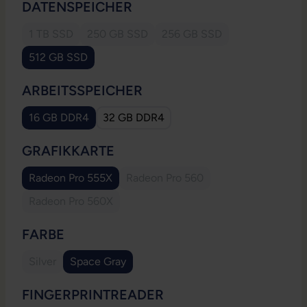
AUSWÄHLEN
DATENSPEICHER
1 TB SSD
250 GB SSD
256 GB SSD
(Diese Option ist zurzeit nicht verfügbar.)
(Diese Option ist zurzeit nicht verfügbar.)
(Diese Option ist zurzeit ni
512 GB SSD
AUSWÄHLEN
ARBEITSSPEICHER
16 GB DDR4
32 GB DDR4
AUSWÄHLEN
GRAFIKKARTE
Radeon Pro 555X
Radeon Pro 560
(Diese Option ist zurzeit nicht ve
Radeon Pro 560X
(Diese Option ist zurzeit nicht verfügbar.)
AUSWÄHLEN
FARBE
Silver
Space Gray
(Diese Option ist zurzeit nicht verfügbar.)
AUSWÄHLEN
FINGERPRINTREADER