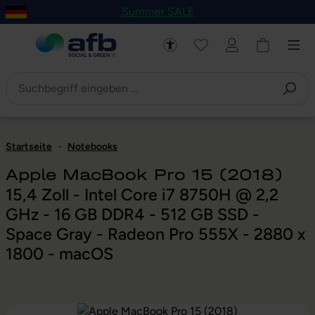
Summer SALE
um Hauptinhalt springen
Zur Navigation der B2B-Plattform springen
Startseite
-
Notebooks
Apple MacBook Pro 15 (2018)
15,4 Zoll - Intel Core i7 8750H @ 2,2
GHz - 16 GB DDR4 - 512 GB SSD -
Space Gray - Radeon Pro 555X - 2880 x
1800 - macOS
Bildergalerie überspringen