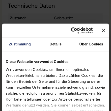
Technische Daten
Zustand:
Gebraucht
Grading:
Fair
Displaygröße:
15,4 Zoll
Zustimmung
Details
Über Cookies
Displayauflösung:
2880 x 1800
Displayart:
Glänzendes Display
Diese Webseite verwendet Cookies
Prozessor:
Intel Core i7 9750H @ 2,6
Wir verwenden Cookies, um Ihnen ein optimales
GHz
Webseiten-Erlebnis zu bieten. Dazu zählen Cookies, die
für den Betrieb der Seite und für die Steuerung unserer
CPU Generation:
9
kommerziellen Unternehmensziele notwendig sind, sowie
Prozessorkerne:
6
solche, die lediglich zu anonymen Statistikzwecken, für
Komforteinstellungen oder zur Anzeige personalisierter
Datenspeicher:
512 GB SSD
Werbung genutzt werden. Sie können selbst entscheiden,