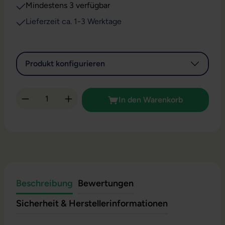
Mindestens 3 verfügbar
Lieferzeit ca. 1-3 Werktage
Produkt konfigurieren
Produkt Anzahl: Gib den gewünschten Wert 
In den Warenkorb
Beschreibung
Bewertungen
Sicherheit & Herstellerinformationen