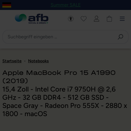
Summer SALE
um Hauptinhalt springen
Zur Navigation der B2B-Plattform springen
Startseite
-
Notebooks
Apple MacBook Pro 15 A1990
(2019)
15,4 Zoll - Intel Core i7 9750H @ 2,6
GHz - 32 GB DDR4 - 512 GB SSD -
Space Gray - Radeon Pro 555X - 2880 x
1800 - macOS