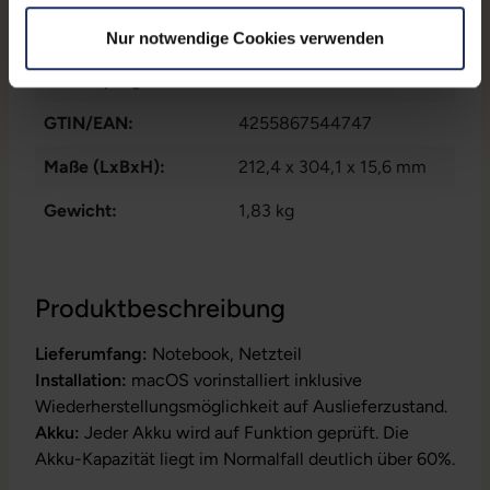
Tastaturlayout:
Deutsch (QWERTZ) ohne
Ziffernblock
Nur notwendige Cookies verwenden
Partnerprogramm:
Ja
GTIN/EAN:
4255867544747
Maße (LxBxH):
212,4 x 304,1 x 15,6 mm
Gewicht:
1,83 kg
Produktbeschreibung
Lieferumfang:
Notebook, Netzteil
Installation:
macOS vorinstalliert inklusive
Wiederherstellungsmöglichkeit auf Auslieferzustand.
Akku:
Jeder Akku wird auf Funktion geprüft. Die
Akku-Kapazität liegt im Normalfall deutlich über 60%.