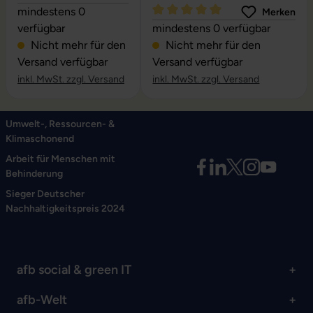
Durchschnittliche Bewertung von 5 von 5 Sternen
mindestens 0
Merken
Durchschnittliche Bewertung vo
verfügbar
mindestens 0 verfügbar
Nicht mehr für den
Nicht mehr für den
Versand verfügbar
Versand verfügbar
inkl. MwSt. zzgl. Versand
inkl. MwSt. zzgl. Versand
Umwelt-, Ressourcen- &
Klimaschonend
Arbeit für Menschen mit
Behinderung
Sieger Deutscher
Nachhaltigkeitspreis 2024
afb social & green IT
afb-Welt