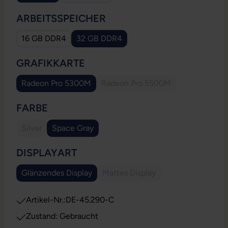
AUSWÄHLEN
ARBEITSSPEICHER
16 GB DDR4
32 GB DDR4
AUSWÄHLEN
GRAFIKKARTE
Radeon Pro 5300M
Radeon Pro 5500M
(Diese Option ist zurzeit nich
AUSWÄHLEN
FARBE
Silver
Space Gray
(Diese Option ist zurzeit nicht verfügbar.)
AUSWÄHLEN
DISPLAYART
Glänzendes Display
Mattes Display
(Diese Option ist zurzeit nicht 
Artikel-Nr.:
DE-45.290-C
Zustand: Gebraucht