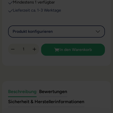
Mindestens 1 verfügbar
Lieferzeit ca. 1-3 Werktage
Produkt konfigurieren
Produkt Anzahl: Gib den gewünschten Wert 
In den Warenkorb
Beschreibung
Bewertungen
Sicherheit & Herstellerinformationen