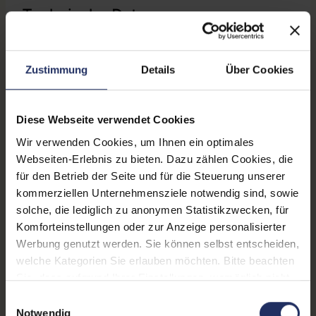
Technische Daten
Zustand:
Gebraucht
Zustimmung
Details
Über Cookies
Grading:
Fair
Displaygröße:
16,0 Zoll
Diese Webseite verwendet Cookies
Displayauflösung:
3072 x 1920
Wir verwenden Cookies, um Ihnen ein optimales
Webseiten-Erlebnis zu bieten. Dazu zählen Cookies, die
Displayart:
Glänzendes Display
für den Betrieb der Seite und für die Steuerung unserer
Prozessor:
Intel Core i7 9750H @ 2,6
kommerziellen Unternehmensziele notwendig sind, sowie
GHz
solche, die lediglich zu anonymen Statistikzwecken, für
Komforteinstellungen oder zur Anzeige personalisierter
CPU Generation:
9
Werbung genutzt werden. Sie können selbst entscheiden,
welche Kategorien Sie erlauben möchten. Bitte beachten
Prozessorkerne:
6
Sie, dass aufgrund Ihrer Einstellungen, womöglich nicht
Datenspeicher:
1 TB SSD
alle Funktionen der Webseite zur Verfügung stehen.
Einwilligungsauswahl
Weitere Informationen finden Sie in
Notwendig