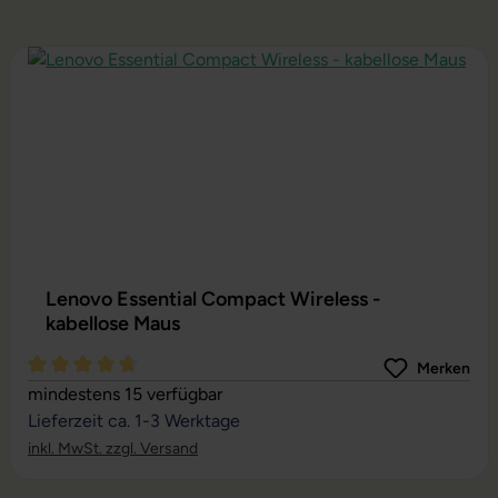
Produktgalerie überspringen
Lenovo Essential Compact Wireless -
kabellose Maus
Merken
Durchschnittliche Bewertung von 4.81 von 5 Sternen
mindestens 15 verfügbar
Lieferzeit ca. 1-3 Werktage
inkl. MwSt. zzgl. Versand