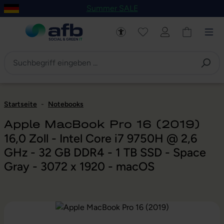
Summer SALE
um Hauptinhalt springen
Zur Navigation der B2B-Plattform springen
Startseite
-
Notebooks
Apple MacBook Pro 16 (2019)
16,0 Zoll - Intel Core i7 9750H @ 2,6
GHz - 32 GB DDR4 - 1 TB SSD - Space
Gray - 3072 x 1920 - macOS
Bildergalerie überspringen