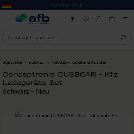
Summer SALE
um Hauptinhalt springen
Zur Navigation der B2B-Plattform springen
Startseite
-
Zubehör
-
Netzteile, Kabel und Adapter
Conceptronic CUSBCAR - Kfz
Ladegeräte Set
Schwarz - Neu
Bildergalerie überspringen