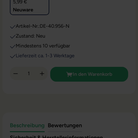
5,99 €
Neuware
Artikel-Nr.:
DE-40.956-N
Zustand: Neu
Mindestens 10 verfügbar
Lieferzeit ca. 1-3 Werktage
Produkt Anzahl: Gib den gewünschten Wert 
In den Warenkorb
Beschreibung
Bewertungen
Sicherheit & Herstellerinformationen