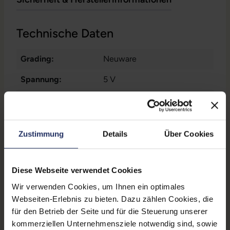
Technische Daten
Grading:
Neuware
Spannung:
5 V
Produkttyp:
Auto Netzteil
Schnittstellen:
1x USB-A
Zustimmung
Details
Über Cookies
Farbe:
Schwarz
Partnerprogramm:
Nein
Diese Webseite verwendet Cookies
Zustand:
Neu
Wir verwenden Cookies, um Ihnen ein optimales
Webseiten-Erlebnis zu bieten. Dazu zählen Cookies, die
Kompatibilität:
Telefone von 5,5 bis 8,5 cm
für den Betrieb der Seite und für die Steuerung unserer
GTIN/EAN:
4015867197349
kommerziellen Unternehmensziele notwendig sind, sowie