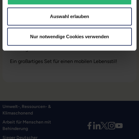
oder Boot – ohne PC, Notebook oder Steckdose.
Auswahl erlauben
In Kombination mit der Halterung für
Lüftungsschlitze in Fahrzeugen können Sie ein
Telefon mit einer Größe zwischen 5,5 und 8,5 cm
Nur notwendige Cookies verwenden
während der Aufladung sicher im Fahrzeug
befestigen.
Ein großartiges Set für einen mobilen Lebensstil!
Umwelt-, Ressourcen- &
Klimaschonend
Arbeit für Menschen mit
Behinderung
Sieger Deutscher