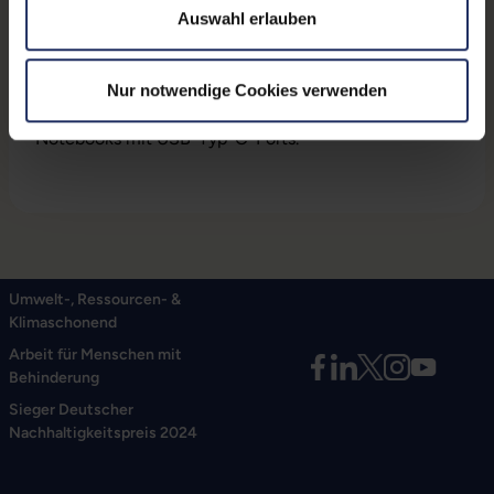
Erweiterung der USB-Typ-C-Kapazität Ihres Geräts
Auswahl erlauben
um 4 zusätzliche USB-3.0-Ports! HUBBIES07B
ermöglicht eine einfache Ergänzung von bis zu 4
USB-kompatiblen Peripheriegeräten oder Gadgets zu
Nur notwendige Cookies verwenden
Ihrem MacBook, Chromebook Pixel oder ähnlichen
Notebooks mit USB-Typ-C-Ports.
Umwelt-, Ressourcen- &
Klimaschonend
Arbeit für Menschen mit
Behinderung
Sieger Deutscher
Nachhaltigkeitspreis 2024