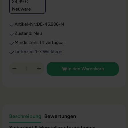
24,99 €
Neuware
Artikel-Nr.:
DE-45.936-N
Zustand: Neu
Mindestens 14 verfügbar
Lieferzeit 1-3 Werktage
Produkt Anzahl: Gib den gewünschten Wert 
In den Warenkorb
Beschreibung
Bewertungen
Sicherheit & Herstellerinformationen