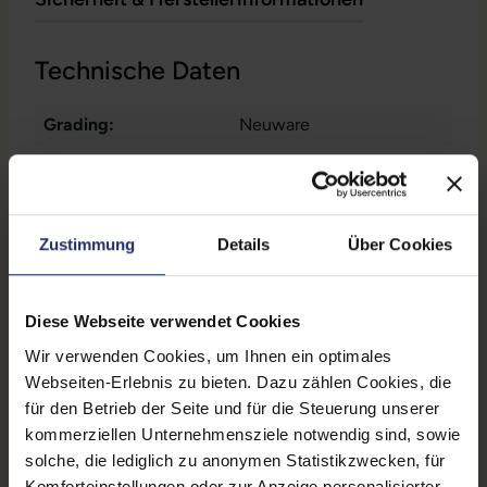
Technische Daten
Grading:
Neuware
Kabellänge:
0,02 m
Produkttyp:
USB-C Hub
Zustimmung
Details
Über Cookies
Material:
Aluminium
Übertragungsrate:
5,0 Gbit/s
Diese Webseite verwendet Cookies
Schnittstellen:
4x USB 3.0
Wir verwenden Cookies, um Ihnen ein optimales
Webseiten-Erlebnis zu bieten. Dazu zählen Cookies, die
Anschluss A:
1x USB-C
für den Betrieb der Seite und für die Steuerung unserer
Farbe:
Schwarz
kommerziellen Unternehmensziele notwendig sind, sowie
solche, die lediglich zu anonymen Statistikzwecken, für
Partnerprogramm:
Nein
Komforteinstellungen oder zur Anzeige personalisierter