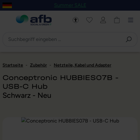
Summer SALE
um Hauptinhalt springen
Zur Navigation der B2B-Plattform springen
Startseite
-
Zubehör
-
Netzteile, Kabel und Adapter
Conceptronic HUBBIES07B -
USB-C Hub
Schwarz - Neu
Bildergalerie überspringen