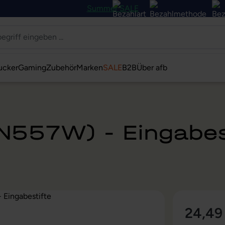
Summer SALE
ucker
Gaming
Zubehör
Marken
SALE
B2B
Über afb
PN557W) - Eingabes
24,49