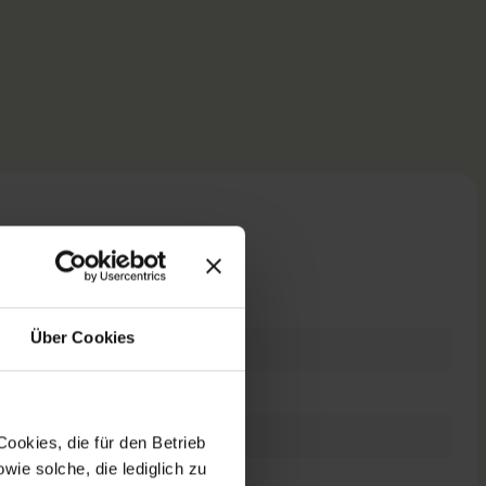
n
Über Cookies
P geöffnet
ngabestift
bellos
ookies, die für den Betrieb
ie solche, die lediglich zu