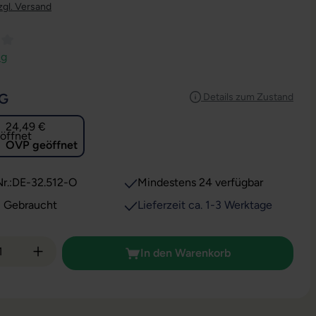
zgl. Versand
ttliche Bewertung von 4 von 5 Sternen
ng
AUSWÄHLEN
G
Details zum Zustand
24,49 €
OVP geöffnet
r.:
DE-32.512-O
Mindestens 24 verfügbar
: Gebraucht
Lieferzeit ca. 1-3 Werktage
 Anzahl: Gib den gewünschten Wert ein od
In den Warenkorb