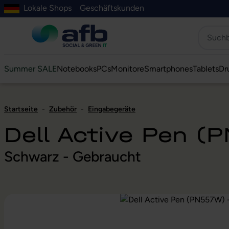
Lokale Shops
Geschäftskunden
Hauptinhalt springen
ur Suche springen
Zur Hauptnavigation springen
Zur Navigation der B2B-Plattform springen
Summer SALE
Notebooks
PCs
Monitore
Smartphones
Tablets
Dr
Startseite
-
Zubehör
-
Eingabegeräte
Dell Active Pen (
Schwarz - Gebraucht
Bildergalerie überspringen