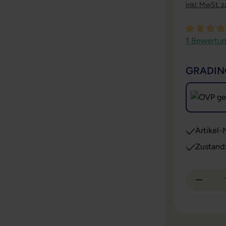
inkl. MwSt. z
Durchschni
1 Bewertu
GRADIN
Artikel-N
Zustand
Produkt