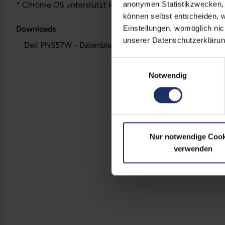
anonymen Statistikzwecken, f
* Chrome OS unterstützt keine Bluetooth-Kopplung mit De
können selbst entscheiden, w
Einstellungen, womöglich nic
Downloads
unserer Datenschutzerklärun
Dell PN557W - Datenblatt (pdf)
Einwilligungsauswahl
Notwendig
Nur notwendige Cook
verwenden