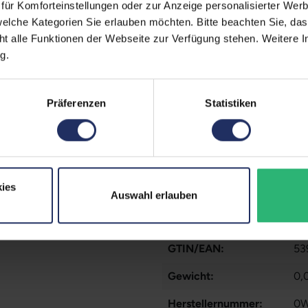
ür Komforteinstellungen oder zur Anzeige personalisierter Wer
ll Active Pens.
elche Kategorien Sie erlauben möchten. Bitte beachten Sie, das
Passend für Modell:
La
ht alle Funktionen der Webseite zur Verfügung stehen. Weitere In
2-
g.
53
Me
La
Farbe:
Sc
in-
Präferenzen
Statistiken
74
Partnerprogramm:
Ne
La
Besondere Merkmale:
2-
St
Passend für Hersteller:
Del
ies
Zustand:
Ge
Auswahl erlauben
Kommunikation:
Bl
GTIN/EAN:
53
Gewicht:
0,
Herstellernummer:
0