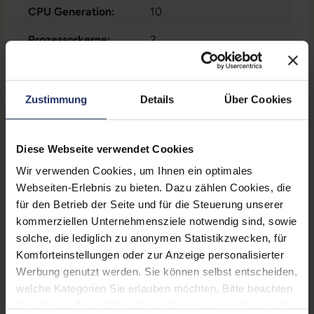
CPU Generation:
10
Prozessorkerne:
2
Datenspeicher:
250 GB SSD
Arbeitsspeicher:
8 GB DDR4
Zustimmung
Details
Über Cookies
Webcam:
Ja
Diese Webseite verwendet Cookies
LTE:
Nein
Wir verwenden Cookies, um Ihnen ein optimales
Fingerprintreader:
Ja
Webseiten-Erlebnis zu bieten. Dazu zählen Cookies, die
für den Betrieb der Seite und für die Steuerung unserer
Tastaturbeleuchtung:
Ja
kommerziellen Unternehmensziele notwendig sind, sowie
Betriebssystem:
Windows 11 Professional
solche, die lediglich zu anonymen Statistikzwecken, für
Komforteinstellungen oder zur Anzeige personalisierter
Schnittstellen:
1x Audio / Mikrofon - 3.5
Werbung genutzt werden. Sie können selbst entscheiden,
mm Combo
, 1x Bluetooth
,
welche Kategorien Sie erlauben möchten. Bitte beachten
1x HDMI
Mehr anzeigen
, 1x LAN RJ-45
, 1x
Sie, dass aufgrund Ihrer Einstellungen, womöglich nicht