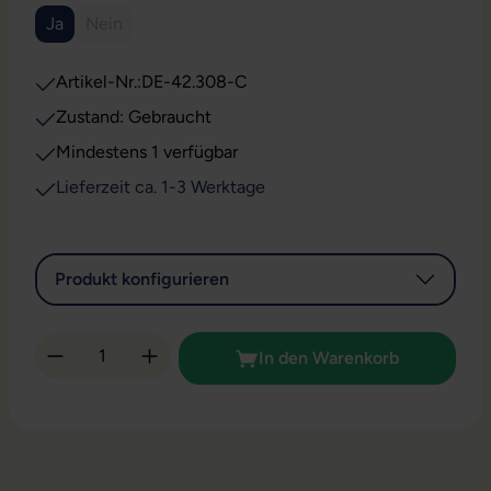
Ja
Nein
(Diese Option ist zurzeit nicht verfügbar.)
Artikel-Nr.:
DE-42.308-C
Zustand: Gebraucht
Mindestens 1 verfügbar
Lieferzeit ca. 1-3 Werktage
Produkt konfigurieren
Produkt Anzahl: Gib den gewünschten Wert 
In den Warenkorb