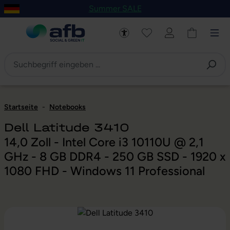
Summer SALE
um Hauptinhalt springen
Zur Navigation der B2B-Plattform springen
Startseite
-
Notebooks
Dell Latitude 3410
14,0 Zoll - Intel Core i3 10110U @ 2,1
GHz - 8 GB DDR4 - 250 GB SSD - 1920 x
1080 FHD - Windows 11 Professional
Bildergalerie überspringen