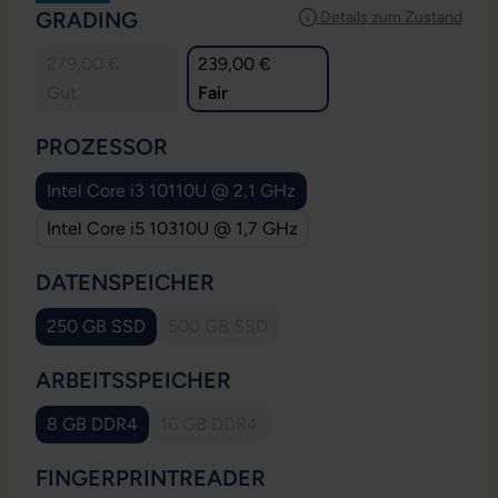
AUSWÄHLEN
GRADING
Details zum Zustand
279,00 €
239,00 €
Gut
Fair
AUSWÄHLEN
PROZESSOR
Intel Core i3 10110U @ 2,1 GHz
Intel Core i5 10310U @ 1,7 GHz
AUSWÄHLEN
DATENSPEICHER
250 GB SSD
500 GB SSD
(Diese Option ist zurzeit nicht verfügbar.
AUSWÄHLEN
ARBEITSSPEICHER
8 GB DDR4
16 GB DDR4
(Diese Option ist zurzeit nicht verfügbar.)
AUSWÄHLEN
FINGERPRINTREADER