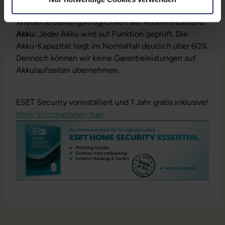
Installation:
Windows11 64Bit vorinstalliert inklusive
Wiederherstellungsmöglichkeit auf Auslieferzustand.
Akku:
Jeder Akku wird auf Funktion geprüft. Die
Akku-Kapazität liegt im Normalfall deutlich über 60%.
Dennoch können wir keine Garantieleistungen auf
Akkulaufzeiten übernehmen.
ESET Security vorinstalliert und 1 Jahr gratis inklusive!
Mehr Informationen hier.