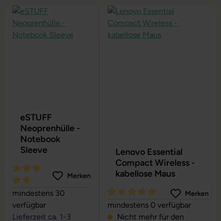
Produktgalerie überspringen
eSTUFF
Neoprenhülle -
Notebook
Sleeve
Lenovo Essential
Compact Wireless -
kabellose Maus
Merken
Durchschnittliche Bewertung von 5 von 5 Sternen
mindestens 30
Merken
Durchschnittliche Bewertung vo
verfügbar
mindestens 0 verfügbar
Lieferzeit ca. 1-3
Nicht mehr für den