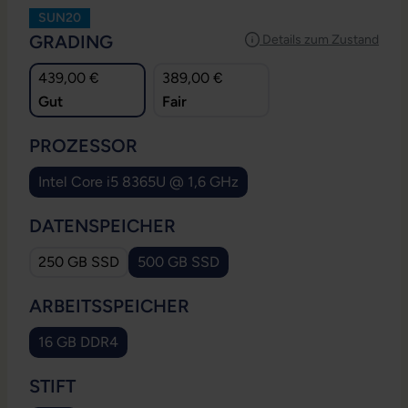
SUN20
AUSWÄHLEN
GRADING
Details zum Zustand
439,00 €
389,00 €
Gut
Fair
AUSWÄHLEN
PROZESSOR
Intel Core i5 8365U @ 1,6 GHz
AUSWÄHLEN
DATENSPEICHER
250 GB SSD
500 GB SSD
AUSWÄHLEN
ARBEITSSPEICHER
16 GB DDR4
AUSWÄHLEN
STIFT