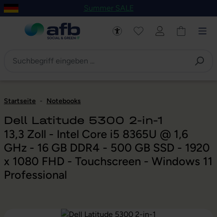
Summer SALE
um Hauptinhalt springen
Zur Navigation der B2B-Plattform springen
Startseite
-
Notebooks
Dell Latitude 5300 2-in-1
13,3 Zoll - Intel Core i5 8365U @ 1,6
GHz - 16 GB DDR4 - 500 GB SSD - 1920
x 1080 FHD - Touchscreen - Windows 11
Professional
Bildergalerie überspringen