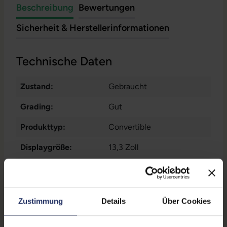
Beschreibung
Bewertungen
Sicherheit & Herstellerinformationen
Technische Daten
Zustand:
Gebraucht
Grading:
Gut
Produkttyp:
Convertible
Displaygröße:
13,3 Zoll
Displayauflösung:
1920 x 1080 FHD
Displayart:
Touchscreen
Zustimmung
Details
Über Cookies
Prozessor:
Intel Core i5 8365U @ 1,6
GHz