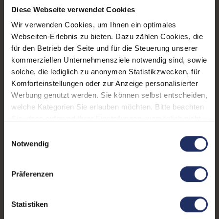
Diese Webseite verwendet Cookies
CPU Generation:
8
Wir verwenden Cookies, um Ihnen ein optimales
Prozessorkerne:
4
Webseiten-Erlebnis zu bieten. Dazu zählen Cookies, die
für den Betrieb der Seite und für die Steuerung unserer
Stift:
Nein
kommerziellen Unternehmensziele notwendig sind, sowie
Datenspeicher:
500 GB SSD
solche, die lediglich zu anonymen Statistikzwecken, für
Komforteinstellungen oder zur Anzeige personalisierter
Arbeitsspeicher:
16 GB DDR4
Werbung genutzt werden. Sie können selbst entscheiden,
welche Kategorien Sie erlauben möchten. Bitte beachten
Betriebssystem:
Windows 11 Professional
Sie, dass aufgrund Ihrer Einstellungen, womöglich nicht
Webcam:
Ja
alle Funktionen der Webseite zur Verfügung stehen.
Einwilligungsauswahl
Weitere Informationen finden Sie in
Notwendig
Tastaturbeleuchtung:
Nein
unserer Datenschutzerklärung.
Schnittstellen:
1x Audio / Mikrofon - 3.5
Präferenzen
mm Combo
, 1x Bluetooth
,
1x HDMI
Mehr anzeigen
, 1x USB 3 Typ C
,
Statistiken
1x W-LAN
, 2x USB 3 Typ A
LTE:
Nein