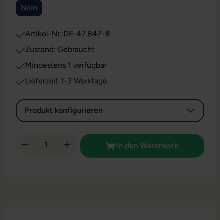
Nein
Artikel-Nr.:
DE-47.847-B
Zustand: Gebraucht
Mindestens 1 verfügbar
Lieferzeit 1-3 Werktage
Produkt konfigurieren
Produkt Anzahl: Gib den gewünschten Wert 
In den Warenkorb