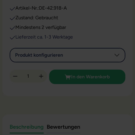
Artikel-Nr.:
DE-42.918-A
Zustand: Gebraucht
Mindestens 2 verfügbar
Lieferzeit ca. 1-3 Werktage
Produkt konfigurieren
Produkt Anzahl: Gib den gewünschten Wert 
In den Warenkorb
Beschreibung
Bewertungen