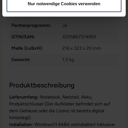
SD-Kartenleser
, 1x USB 3
Nur notwendige Cookies verwenden
Tastaturlayout:
Deutsch (QWERTZ) ohne
Typ C
, 1x W-LAN
, 3x USB
Ziffernblock
3 Typ A
Partnerprogramm:
Ja
GTIN/EAN:
4255867514993
Maße (LxBxH):
216 x 323 x 20 mm
Gewicht:
1,5 kg
Produktbeschreibung
Lieferumfang:
Notebook, Netzteil, Akku,
Produktschlüssel (Der Aufkleber befindet sich auf
dem Gehäuse oder die Lizenz ist bereits digital
hinterlegt)
Installation:
Windows11 64Bit vorinstalliert inklusive