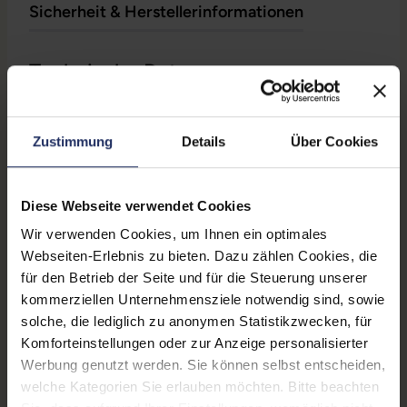
Sicherheit & Herstellerinformationen
Technische Daten
Zustand:
Gebraucht
Zustimmung
Details
Über Cookies
Grading:
Sehr gut
Displaygröße:
14,0 Zoll
Diese Webseite verwendet Cookies
Displayauflösung:
1920 x 1080 FHD
Wir verwenden Cookies, um Ihnen ein optimales
Webseiten-Erlebnis zu bieten. Dazu zählen Cookies, die
Displayart:
Touchscreen
für den Betrieb der Seite und für die Steuerung unserer
Prozessor:
Intel Core i5 9400H @ 2,5
kommerziellen Unternehmensziele notwendig sind, sowie
GHz
solche, die lediglich zu anonymen Statistikzwecken, für
Komforteinstellungen oder zur Anzeige personalisierter
CPU Generation:
9
Werbung genutzt werden. Sie können selbst entscheiden,
welche Kategorien Sie erlauben möchten. Bitte beachten
Prozessorkerne:
4