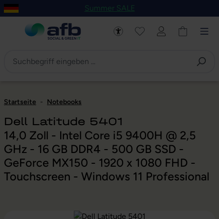
Summer SALE
um Hauptinhalt springen
Zur Navigation der B2B-Plattform springen
Startseite
-
Notebooks
Dell Latitude 5401
14,0 Zoll - Intel Core i5 9400H @ 2,5
GHz - 16 GB DDR4 - 500 GB SSD -
GeForce MX150 - 1920 x 1080 FHD -
Touchscreen - Windows 11 Professional
Bildergalerie überspringen