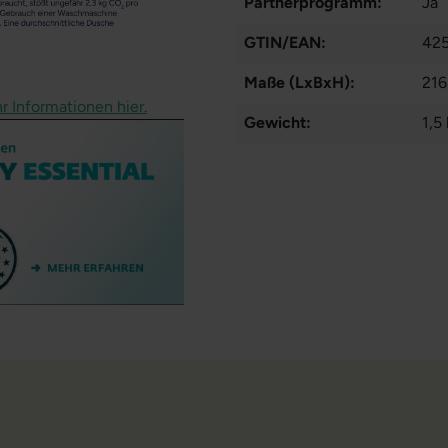
Partnerprogramm:
Ja
GTIN/EAN:
42
Maße (LxBxH):
216
r Informationen hier.
Gewicht:
1,5