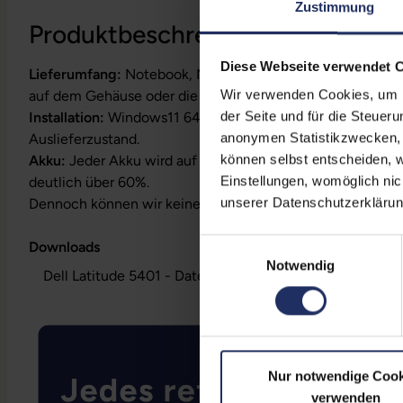
Zustimmung
Produktbeschreibung
Diese Webseite verwendet 
Lieferumfang:
Notebook, Netzteil, Akku, Produktschlüssel
Wir verwenden Cookies, um Ih
auf dem Gehäuse oder die Lizenz ist bereits digital hinterl
der Seite und für die Steuer
Installation:
Windows11 64Bit vorinstalliert inklusive Wied
anonymen Statistikzwecken, f
Auslieferzustand.
können selbst entscheiden, w
Akku:
Jeder Akku wird auf Funktion geprüft. Die Akku-Kapa
Einstellungen, womöglich nic
deutlich über 60%.
unserer Datenschutzerklärun
Dennoch können wir keine Garantieleistungen auf Akkula
Einwilligungsauswahl
Downloads
Notwendig
Dell Latitude 5401 - Datenblatt (pdf)
Nur notwendige Cook
verwenden