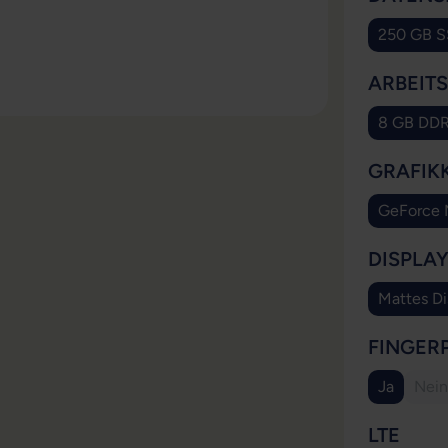
250 GB 
ARBEIT
8 GB DD
GRAFIK
GeForce
DISPLA
Mattes Di
FINGER
Ja
Nein
(Di
AUS
LTE