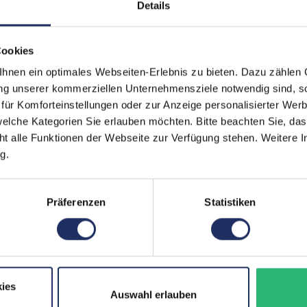
Details
Technische Date
Cookies
 (Der Aufkleber befindet sich
Zustand:
Geb
nen ein optimales Webseiten-Erlebnis zu bieten. Dazu zählen C
egt)
ung unserer kommerziellen Unternehmensziele notwendig sind, sow
erherstellungsmöglichkeit auf
Grading:
Seh
ür Komforteinstellungen oder zur Anzeige personalisierter Wer
Displaygröße:
14,
elche Kategorien Sie erlauben möchten. Bitte beachten Sie, das
zität liegt im Normalfall
ht alle Funktionen der Webseite zur Verfügung stehen. Weitere In
Displayauflösung:
192
g.
ufzeiten übernehmen.
Displayart:
Mat
Prozessor:
Int
Präferenzen
Statistiken
CPU Generation:
9
Prozessorkerne:
6
Datenspeicher:
25
ies
Auswahl erlauben