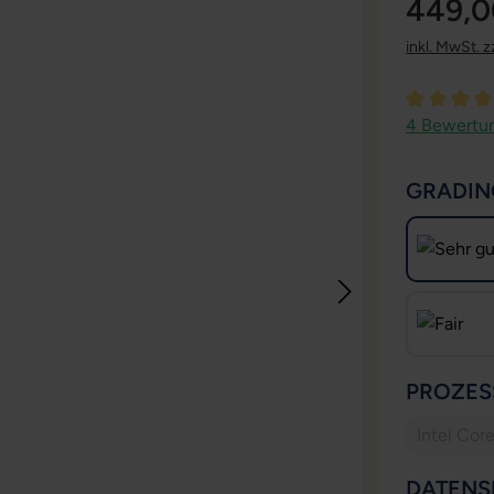
449,0
inkl. MwSt. z
Durchschni
4 Bewertu
GRADIN
PROZES
Intel Cor
DATENS