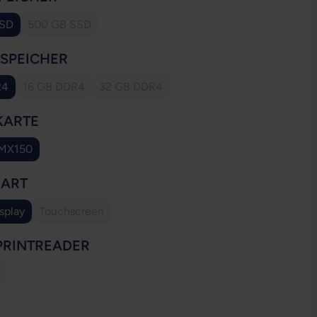
SSD
500 GB SSD
(Diese Option ist zurzeit nicht verfügbar.)
AUSWÄHLEN
SSPEICHER
R4
16 GB DDR4
32 GB DDR4
(Diese Option ist zurzeit nicht verfügbar.)
(Diese Option ist zurzeit nicht verfügbar.)
AUSWÄHLEN
KARTE
 MX150
AUSWÄHLEN
YART
splay
Touchscreen
(Diese Option ist zurzeit nicht verfügbar.)
AUSWÄHLEN
PRINTREADER
ese Option ist zurzeit nicht verfügbar.)
WÄHLEN