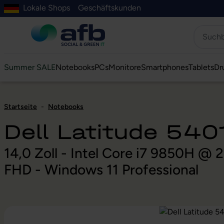
Lokale Shops
Geschäftskunden
Hauptinhalt springen
ur Suche springen
Zur Hauptnavigation springen
Zur Navigation der B2B-Plattform springen
Summer SALE
Notebooks
PCs
Monitore
Smartphones
Tablets
Dr
Startseite
-
Notebooks
Dell Latitude 540
14,0 Zoll - Intel Core i7 9850H 
FHD - Windows 11 Professional
Bildergalerie überspringen