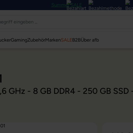
Summer SALE
ucker
Gaming
Zubehör
Marken
SALE
B2B
Über afb
1
@ 2,6 GHz - 8 GB DDR4 - 250 GB SSD