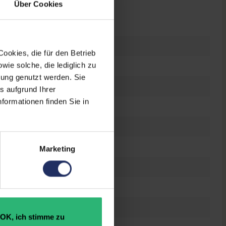
Über Cookies
n
raucht
ookies, die für den Betrieb
ie solche, die lediglich zu
r gut
bung genutzt werden. Sie
0 Zoll
s aufgrund Ihrer
formationen finden Sie in
0 x 1080 FHD
tes Display
el Core i7 9850H @ 2,6 GHz
Marketing
0 GB SSD
OK, ich stimme zu