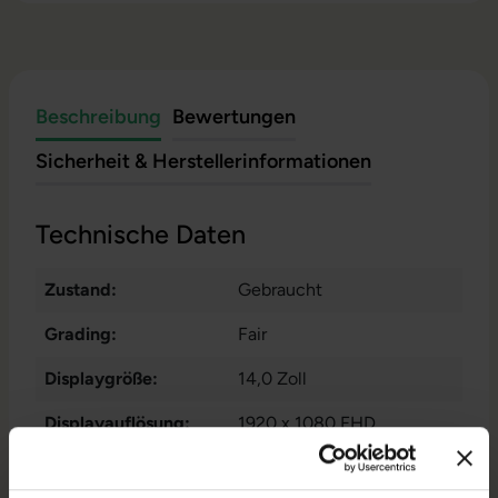
Beschreibung
Bewertungen
Sicherheit & Herstellerinformationen
Technische Daten
Zustand:
Gebraucht
Grading:
Fair
Displaygröße:
14,0 Zoll
Displayauflösung:
1920 x 1080 FHD
Displayart:
Touchscreen