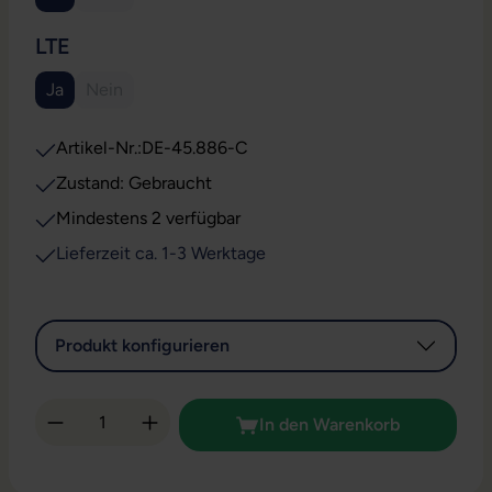
(Diese Option ist zurzeit nicht verfügbar.)
AUSWÄHLEN
LTE
Ja
Nein
(Diese Option ist zurzeit nicht verfügbar.)
Artikel-Nr.:
DE-45.886-C
Zustand: Gebraucht
Mindestens 2 verfügbar
Lieferzeit ca. 1-3 Werktage
Produkt konfigurieren
Produkt Anzahl: Gib den gewünschten Wert 
In den Warenkorb