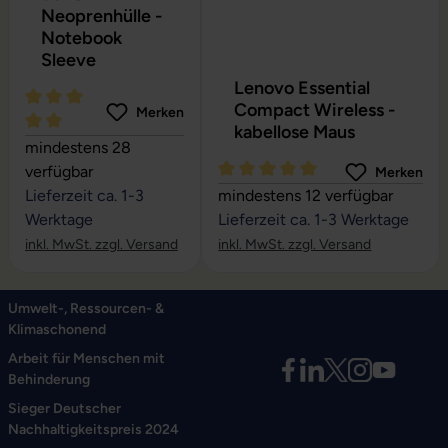
Neoprenhülle -
Notebook
Sleeve
Lenovo Essential
Compact Wireless -
Merken
kabellose Maus
Durchschnittliche Bewertung von 5 von 5 Sternen
mindestens 28
verfügbar
Merken
Durchschnittliche Bewertung vo
Lieferzeit ca. 1-3
mindestens 12 verfügbar
Werktage
Lieferzeit ca. 1-3 Werktage
inkl. MwSt. zzgl. Versand
inkl. MwSt. zzgl. Versand
Umwelt-, Ressourcen- &
Klimaschonend
Arbeit für Menschen mit
Behinderung
Sieger Deutscher
Nachhaltigkeitspreis 2024