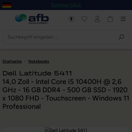
Summer SALE
um Hauptinhalt springen
Zur Navigation der B2B-Plattform springen
Startseite
-
Notebooks
Dell Latitude 5411
14,0 Zoll - Intel Core i5 10400H @ 2,6
GHz - 16 GB DDR4 - 500 GB SSD - 1920
x 1080 FHD - Touchscreen - Windows 11
Professional
Bildergalerie überspringen