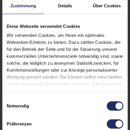
Prozessor:
Intel Core i5 10400H @
Zustimmung
Details
Über Cookies
2,6 GHz
CPU Generation:
10
Diese Webseite verwendet Cookies
Prozessorkerne:
4
Wir verwenden Cookies, um Ihnen ein optimales
Webseiten-Erlebnis zu bieten. Dazu zählen Cookies, die
Datenspeicher:
500 GB SSD
für den Betrieb der Seite und für die Steuerung unserer
kommerziellen Unternehmensziele notwendig sind, sowie
Arbeitsspeicher:
16 GB DDR4
solche, die lediglich zu anonymen Statistikzwecken, für
Webcam:
Ja
Komforteinstellungen oder zur Anzeige personalisierter
Werbung genutzt werden. Sie können selbst entscheiden,
LTE:
Ja
welche Kategorien Sie erlauben möchten. Bitte beachten
Sie, dass aufgrund Ihrer Einstellungen, womöglich nicht
Fingerprintreader:
Ja
alle Funktionen der Webseite zur Verfügung stehen.
Einwilligungsauswahl
Tastaturbeleuchtung:
Ja
Weitere Informationen finden Sie in
Notwendig
unserer Datenschutzerklärung.
Betriebssystem:
Windows 11 Professional
Präferenzen
Schnittstellen:
1x Audio / Mikrofon - 3.5