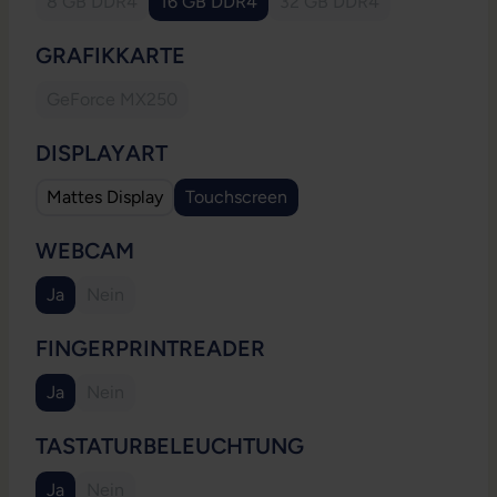
8 GB DDR4
16 GB DDR4
32 GB DDR4
(Diese Option ist zurzeit nicht verfügbar.)
(Diese Option ist zurzeit
AUSWÄHLEN
GRAFIKKARTE
GeForce MX250
(Diese Option ist zurzeit nicht verfügbar.)
AUSWÄHLEN
DISPLAYART
Mattes Display
Touchscreen
AUSWÄHLEN
WEBCAM
Ja
Nein
(Diese Option ist zurzeit nicht verfügbar.)
AUSWÄHLEN
FINGERPRINTREADER
Ja
Nein
(Diese Option ist zurzeit nicht verfügbar.)
AUSWÄHLEN
TASTATURBELEUCHTUNG
Ja
Nein