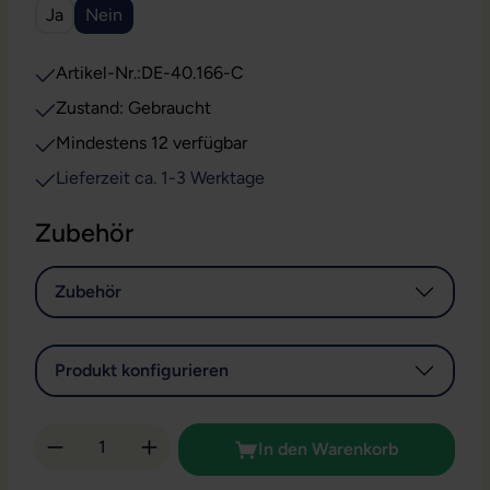
Ja
Nein
Artikel-Nr.:
DE-40.166-C
Zustand: Gebraucht
Mindestens 12 verfügbar
Lieferzeit ca. 1-3 Werktage
Zubehör
Zubehör
Produkt konfigurieren
Produkt Anzahl: Gib den gewünschten Wert 
In den Warenkorb