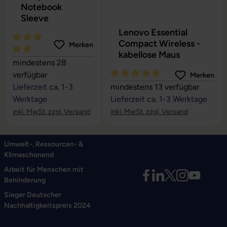
Notebook
Sleeve
Lenovo Essential
Compact Wireless -
Merken
kabellose Maus
Durchschnittliche Bewertung von 5 von 5 Sternen
mindestens 28
verfügbar
Merken
Durchschnittliche Bewertung vo
Lieferzeit ca. 1-3
mindestens 13 verfügbar
Werktage
Lieferzeit ca. 1-3 Werktage
inkl. MwSt. zzgl. Versand
inkl. MwSt. zzgl. Versand
Umwelt-, Ressourcen- &
Klimaschonend
Arbeit für Menschen mit
Behinderung
Sieger Deutscher
Nachhaltigkeitspreis 2024