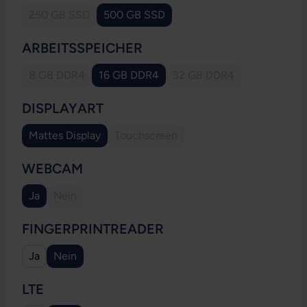
250 GB SSD
500 GB SSD
(Diese Option ist zurzeit nicht verfügbar.)
AUSWÄHLEN
ARBEITSSPEICHER
8 GB DDR4
16 GB DDR4
32 GB DDR4
(Diese Option ist zurzeit nicht verfügbar.)
(Diese Option ist zurzeit
AUSWÄHLEN
DISPLAYART
Mattes Display
Touchscreen
(Diese Option ist zurzeit nicht verfügb
AUSWÄHLEN
WEBCAM
Ja
Nein
(Diese Option ist zurzeit nicht verfügbar.)
AUSWÄHLEN
FINGERPRINTREADER
Ja
Nein
AUSWÄHLEN
LTE