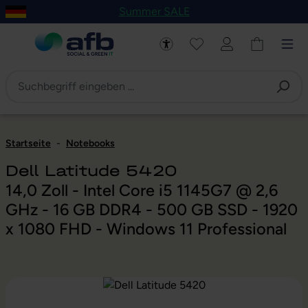
Summer SALE
um Hauptinhalt springen
Zur Navigation der B2B-Plattform springen
Startseite
-
Notebooks
Dell Latitude 5420
14,0 Zoll - Intel Core i5 1145G7 @ 2,6
GHz - 16 GB DDR4 - 500 GB SSD - 1920
x 1080 FHD - Windows 11 Professional
Bildergalerie überspringen