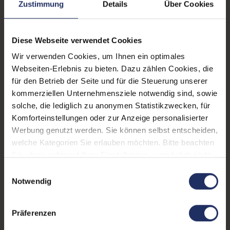
Zustimmung
Details
Über Cookies
Prozessor:
Intel Core i5 1145G7 @ 2,6
GHz
Diese Webseite verwendet Cookies
CPU Generation:
11
Wir verwenden Cookies, um Ihnen ein optimales
Webseiten-Erlebnis zu bieten. Dazu zählen Cookies, die
Prozessorkerne:
4
für den Betrieb der Seite und für die Steuerung unserer
Datenspeicher:
500 GB SSD
kommerziellen Unternehmensziele notwendig sind, sowie
solche, die lediglich zu anonymen Statistikzwecken, für
Arbeitsspeicher:
16 GB DDR4
Komforteinstellungen oder zur Anzeige personalisierter
Werbung genutzt werden. Sie können selbst entscheiden,
Webcam:
Ja
welche Kategorien Sie erlauben möchten. Bitte beachten
LTE:
Nein
Sie, dass aufgrund Ihrer Einstellungen, womöglich nicht
alle Funktionen der Webseite zur Verfügung stehen.
Einwilligungsauswahl
Fingerprintreader:
Nein
Weitere Informationen finden Sie in
Notwendig
unserer Datenschutzerklärung.
Tastaturbeleuchtung:
Ja
Präferenzen
Betriebssystem:
Windows 11 Professional