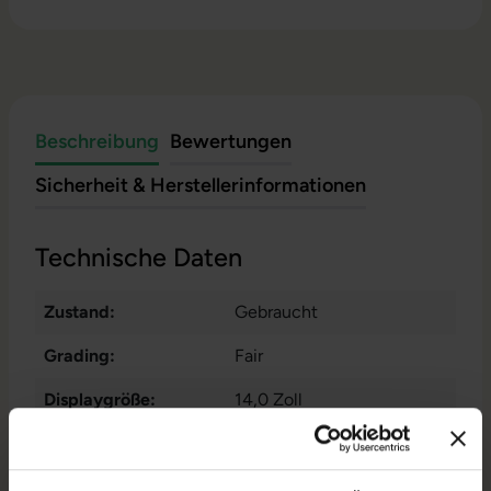
Beschreibung
Bewertungen
Sicherheit & Herstellerinformationen
Technische Daten
Zustand:
Gebraucht
Grading:
Fair
Displaygröße:
14,0 Zoll
Displayauflösung:
1920 x 1080 FHD
Displayart:
Mattes Display