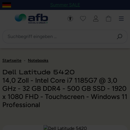
Summer SALE
um Hauptinhalt springen
Zur Navigation der B2B-Plattform springen
Startseite
-
Notebooks
Dell Latitude 5420
14,0 Zoll - Intel Core i7 1185G7 @ 3,0
GHz - 32 GB DDR4 - 500 GB SSD - 1920
x 1080 FHD - Touchscreen - Windows 11
Professional
Bildergalerie überspringen