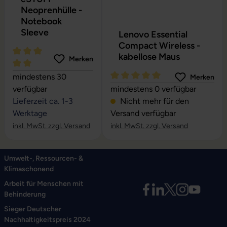
Neoprenhülle -
Notebook
Sleeve
Lenovo Essential
Compact Wireless -
kabellose Maus
Merken
Durchschnittliche Bewertung von 5 von 5 Sternen
mindestens 30
Merken
Durchschnittliche Bewertung vo
verfügbar
mindestens 0 verfügbar
Lieferzeit ca. 1-3
Nicht mehr für den
Werktage
Versand verfügbar
inkl. MwSt. zzgl. Versand
inkl. MwSt. zzgl. Versand
Umwelt-, Ressourcen- &
Klimaschonend
Arbeit für Menschen mit
Behinderung
Sieger Deutscher
Nachhaltigkeitspreis 2024