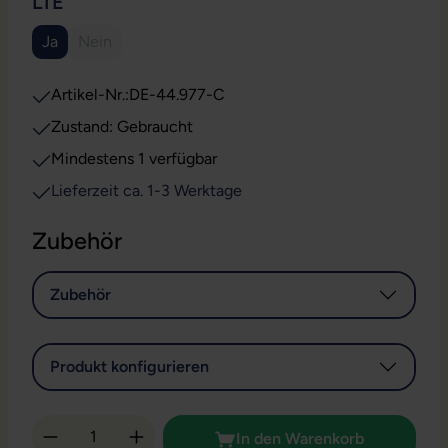
AUSWÄHLEN
LTE
Ja
Nein
(Diese Option ist zurzeit nicht verfügbar.)
Artikel-Nr.:
DE-44.977-C
Zustand: Gebraucht
Mindestens 1 verfügbar
Lieferzeit ca. 1-3 Werktage
Zubehör
Zubehör
Produkt konfigurieren
Produkt Anzahl: Gib den gewünschten Wert 
In den Warenkorb