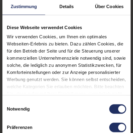
Zustimmung
Details
Über Cookies
Displayart:
Touchscreen
Prozessor:
Intel Core i7 1185G7 @ 3,0
GHz
Diese Webseite verwendet Cookies
Wir verwenden Cookies, um Ihnen ein optimales
CPU Generation:
11
Webseiten-Erlebnis zu bieten. Dazu zählen Cookies, die
Prozessorkerne:
4
für den Betrieb der Seite und für die Steuerung unserer
kommerziellen Unternehmensziele notwendig sind, sowie
Datenspeicher:
500 GB SSD
solche, die lediglich zu anonymen Statistikzwecken, für
Komforteinstellungen oder zur Anzeige personalisierter
Arbeitsspeicher:
32 GB DDR4
Werbung genutzt werden. Sie können selbst entscheiden,
Webcam:
Ja
welche Kategorien Sie erlauben möchten. Bitte beachten
Sie, dass aufgrund Ihrer Einstellungen, womöglich nicht
LTE:
Ja
alle Funktionen der Webseite zur Verfügung stehen.
Einwilligungsauswahl
Weitere Informationen finden Sie in
Notwendig
Fingerprintreader:
Nein
unserer Datenschutzerklärung.
Tastaturbeleuchtung:
Ja
Präferenzen