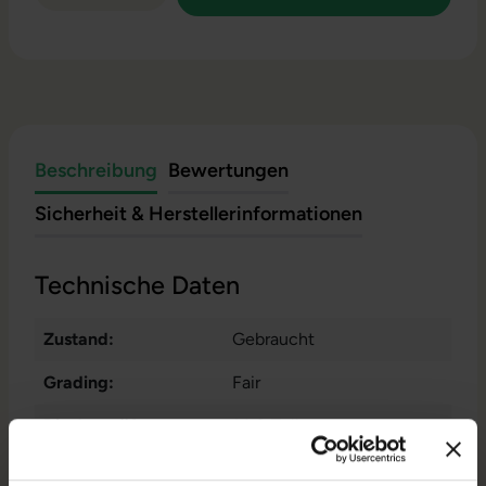
Beschreibung
Bewertungen
Sicherheit & Herstellerinformationen
Technische Daten
Zustand:
Gebraucht
Grading:
Fair
Displaygröße:
14,0 Zoll
Displayauflösung:
1920 x 1080 FHD