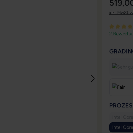
519,0
inkl. MwSt. z
Durchschni
2 Bewertu
GRADIN
PROZES
Intel Cor
Intel Cor