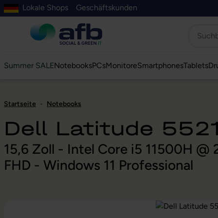
Lokale Shops
Geschäftskunden
Hauptinhalt springen
ur Suche springen
Zur Hauptnavigation springen
Zur Navigation der B2B-Plattform springen
Summer SALE
Notebooks
PCs
Monitore
Smartphones
Tablets
Dr
Startseite
-
Notebooks
Dell Latitude 552
15,6 Zoll - Intel Core i5 11500H
FHD - Windows 11 Professional
Bildergalerie überspringen