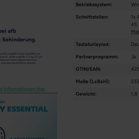
Betriebssystem:
Win
Schnittstellen:
1x 
45
Meh
Tastaturlayout:
Deu
Partnerprogramm:
Ja
GTIN/EAN:
42
Maße (LxBxH):
233
r Informationen hier.
Gewicht:
1,8