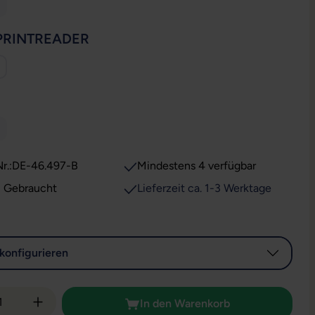
ese Option ist zurzeit nicht verfügbar.)
AUSWÄHLEN
PRINTREADER
WÄHLEN
ese Option ist zurzeit nicht verfügbar.)
r.:
DE-46.497-B
Mindestens 4 verfügbar
: Gebraucht
Lieferzeit ca. 1-3 Werktage
konfigurieren
 Anzahl: Gib den gewünschten Wert ein od
In den Warenkorb