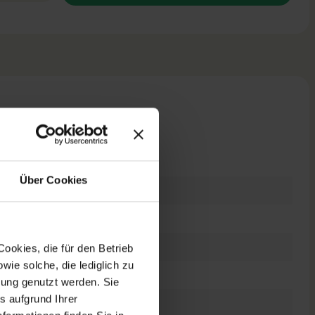
n
Über Cookies
raucht
t
6 Zoll
ookies, die für den Betrieb
ie solche, die lediglich zu
0 x 1080 FHD
bung genutzt werden. Sie
s aufgrund Ihrer
tes Display