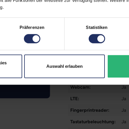
ht alle Funktionen der Webseite zur Verfügung stehen. Weitere In
Prozessor:
Int
g.
CPU Generation:
11
Präferenzen
Statistiken
Prozessorkerne:
6
Datenspeicher:
25
Arbeitsspeicher:
8 
ies
Grafikkarte:
Ge
Auswahl erlauben
Grafikkartenspeicher:
2 
Webcam:
Ja
LTE:
Ja
Fingerprintreader:
Ja
Tastaturbeleuchtung:
Ja