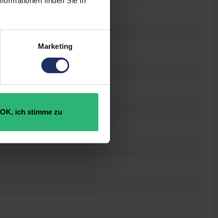
formationen finden Sie in
el Core i5 11500H @ 2,9 GHz
Marketing
0 GB SSD
GB DDR4
Force MX450
OK, ich stimme zu
GB GDDR6