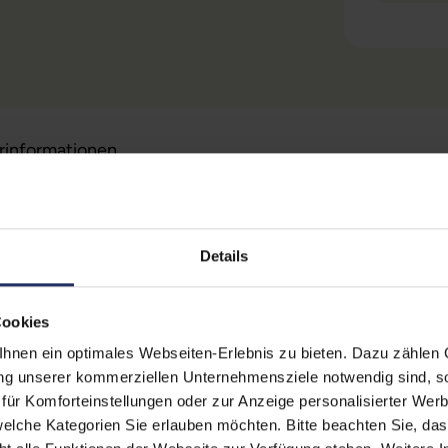
erinformationen
Technische Date
Details
 (Der Aufkleber befindet sich
Zustand:
Geb
egt)
erherstellungsmöglichkeit auf
Grading:
Gu
Cookies
Displaygröße:
15,
nen ein optimales Webseiten-Erlebnis zu bieten. Dazu zählen C
zität liegt im Normalfall
ung unserer kommerziellen Unternehmensziele notwendig sind, sow
Displayauflösung:
192
ür Komforteinstellungen oder zur Anzeige personalisierter Wer
ufzeiten übernehmen.
elche Kategorien Sie erlauben möchten. Bitte beachten Sie, das
Displayart:
Mat