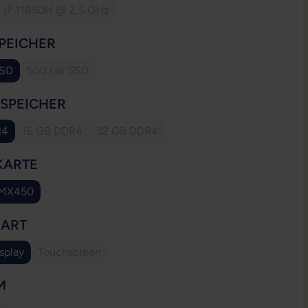
e i7 11850H @ 2,5 GHz
(Diese Option ist zurzeit nicht verfügbar.)
AUSWÄHLEN
PEICHER
SSD
500 GB SSD
(Diese Option ist zurzeit nicht verfügbar.)
AUSWÄHLEN
SSPEICHER
R4
16 GB DDR4
32 GB DDR4
(Diese Option ist zurzeit nicht verfügbar.)
(Diese Option ist zurzeit nicht verfügbar.)
AUSWÄHLEN
KARTE
 MX450
AUSWÄHLEN
YART
splay
Touchscreen
(Diese Option ist zurzeit nicht verfügbar.)
AUSWÄHLEN
M