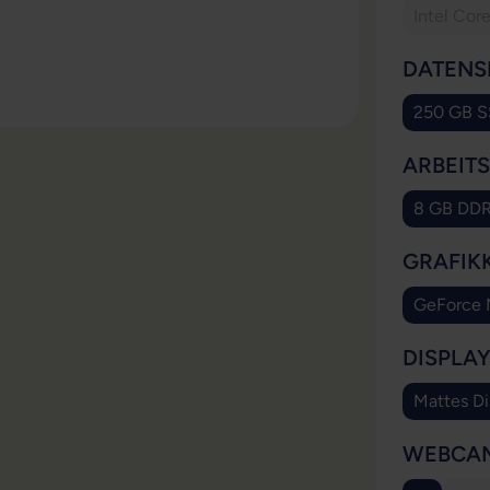
Intel Cor
DATENS
250 GB 
ARBEIT
8 GB DD
GRAFIK
GeForce
DISPLA
Mattes Di
WEBCA