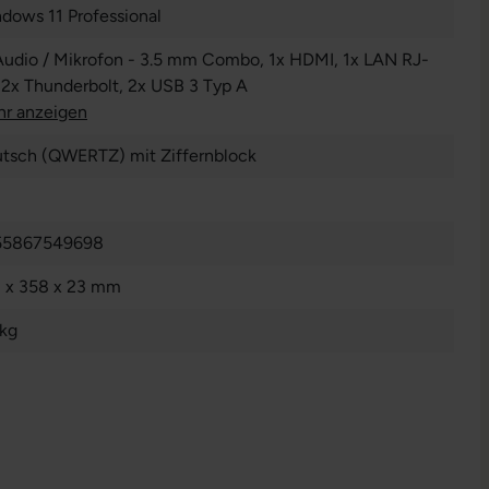
dows 11 Professional
Audio / Mikrofon - 3.5 mm Combo
, 1x HDMI
, 1x LAN RJ-
, 2x Thunderbolt
, 2x USB 3 Typ A
r anzeigen
tsch (QWERTZ) mit Ziffernblock
55867549698
 x 358 x 23 mm
 kg