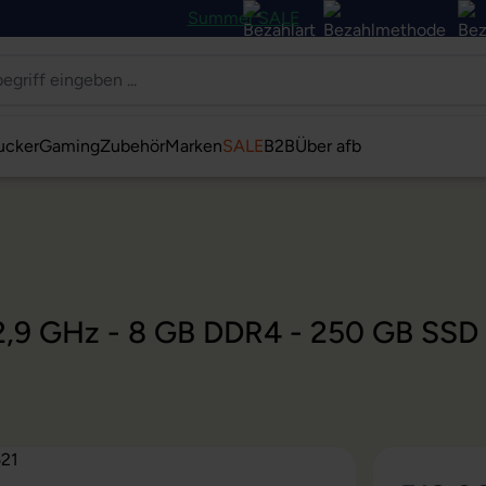
Summer SALE
ucker
Gaming
Zubehör
Marken
SALE
B2B
Über afb
1
 @ 2,9 GHz - 8 GB DDR4 - 250 GB SS