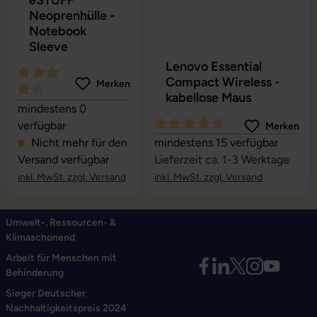
eSTUFF
Neoprenhülle -
Notebook
Sleeve
Lenovo Essential
Compact Wireless -
Merken
kabellose Maus
Durchschnittliche Bewertung von 4.24 von 5 Sternen
mindestens 0
verfügbar
Merken
Durchschnittliche Bewertung vo
Nicht mehr für den
mindestens 15 verfügbar
Versand verfügbar
Lieferzeit ca. 1-3 Werktage
inkl. MwSt. zzgl. Versand
inkl. MwSt. zzgl. Versand
Umwelt-, Ressourcen- &
Klimaschonend
Arbeit für Menschen mit
Behinderung
Sieger Deutscher
Nachhaltigkeitspreis 2024