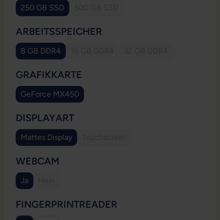
250 GB SSD
500 GB SSD
(Diese Option ist zurzeit nicht verfügbar.
AUSWÄHLEN
ARBEITSSPEICHER
8 GB DDR4
16 GB DDR4
32 GB DDR4
(Diese Option ist zurzeit nicht verfügbar.)
(Diese Option ist zurzeit
AUSWÄHLEN
GRAFIKKARTE
GeForce MX450
AUSWÄHLEN
DISPLAYART
Mattes Display
Touchscreen
(Diese Option ist zurzeit nicht verfügb
AUSWÄHLEN
WEBCAM
Ja
Nein
(Diese Option ist zurzeit nicht verfügbar.)
AUSWÄHLEN
FINGERPRINTREADER