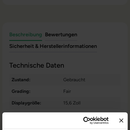
Beschreibung
Bewertungen
Sicherheit & Herstellerinformationen
Technische Daten
Zustand:
Gebraucht
Grading:
Fair
Displaygröße:
15,6 Zoll
Displayauflösung:
1920 x 1080 FHD
Displayart:
Mattes Display