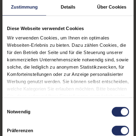
Zustimmung
Details
Über Cookies
Prozessor:
Intel Core i5 11500H @
2,9 GHz
CPU Generation:
11
Diese Webseite verwendet Cookies
Wir verwenden Cookies, um Ihnen ein optimales
Prozessorkerne:
6
Webseiten-Erlebnis zu bieten. Dazu zählen Cookies, die
Datenspeicher:
250 GB SSD
für den Betrieb der Seite und für die Steuerung unserer
kommerziellen Unternehmensziele notwendig sind, sowie
Arbeitsspeicher:
8 GB DDR4
solche, die lediglich zu anonymen Statistikzwecken, für
Komforteinstellungen oder zur Anzeige personalisierter
Grafikkarte:
GeForce MX450
Werbung genutzt werden. Sie können selbst entscheiden,
Grafikkartenspeicher:
2 GB GDDR5
welche Kategorien Sie erlauben möchten. Bitte beachten
Sie, dass aufgrund Ihrer Einstellungen, womöglich nicht
Webcam:
Ja
alle Funktionen der Webseite zur Verfügung stehen.
Einwilligungsauswahl
Weitere Informationen finden Sie in
Notwendig
LTE:
Ja
unserer Datenschutzerklärung.
Fingerprintreader:
Ja
Präferenzen