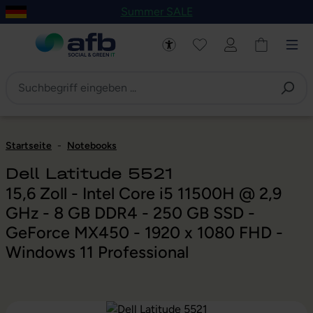
Summer SALE
um Hauptinhalt springen
Zur Navigation der B2B-Plattform springen
Startseite
-
Notebooks
Dell Latitude 5521
15,6 Zoll - Intel Core i5 11500H @ 2,9
GHz - 8 GB DDR4 - 250 GB SSD -
GeForce MX450 - 1920 x 1080 FHD -
Windows 11 Professional
Bildergalerie überspringen