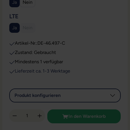
Ja
Nein
AUSWÄHLEN
LTE
Ja
Nein
(Diese Option ist zurzeit nicht verfügbar.)
Artikel-Nr.:
DE-46.497-C
Zustand: Gebraucht
Mindestens 1 verfügbar
Lieferzeit ca. 1-3 Werktage
Produkt konfigurieren
Produkt Anzahl: Gib den gewünschten Wert 
In den Warenkorb