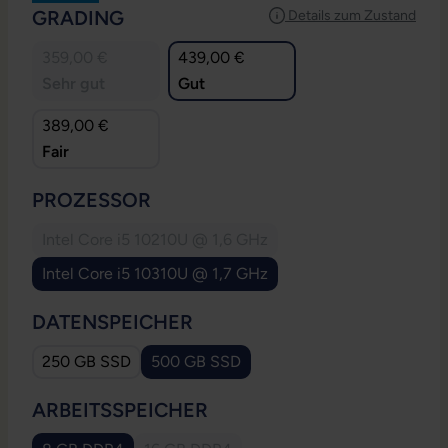
AUSWÄHLEN
GRADING
Details zum Zustand
359,00 €
439,00 €
Sehr gut
Gut
389,00 €
Fair
AUSWÄHLEN
PROZESSOR
Intel Core i5 10210U @ 1,6 GHz
(Diese Option ist zurzeit nicht verfügbar.)
Intel Core i5 10310U @ 1,7 GHz
AUSWÄHLEN
DATENSPEICHER
250 GB SSD
500 GB SSD
AUSWÄHLEN
ARBEITSSPEICHER