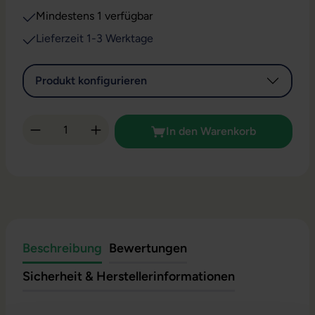
Mindestens 1 verfügbar
Lieferzeit 1-3 Werktage
Produkt konfigurieren
Produkt Anzahl: Gib den gewünschten Wert 
In den Warenkorb
Beschreibung
Bewertungen
Sicherheit & Herstellerinformationen