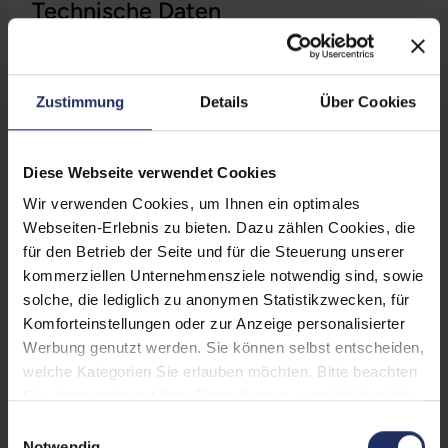
Technische Daten
Zustand:
Gebraucht
Grading:
Gut
Zustimmung
Details
Über Cookies
Displaygröße:
13,3 Zoll
Diese Webseite verwendet Cookies
Displayauflösung:
1920 x 1080 FHD
Wir verwenden Cookies, um Ihnen ein optimales
Displayart:
Mattes Display
Webseiten-Erlebnis zu bieten. Dazu zählen Cookies, die
für den Betrieb der Seite und für die Steuerung unserer
Prozessor:
Intel Core i5 10310U @ 1,7
kommerziellen Unternehmensziele notwendig sind, sowie
GHz
solche, die lediglich zu anonymen Statistikzwecken, für
Komforteinstellungen oder zur Anzeige personalisierter
CPU Generation:
10
Werbung genutzt werden. Sie können selbst entscheiden,
Prozessorkerne:
10
welche Kategorien Sie erlauben möchten. Bitte beachten
Sie, dass aufgrund Ihrer Einstellungen, womöglich nicht
Datenspeicher:
500 GB SSD
alle Funktionen der Webseite zur Verfügung stehen.
Einwilligungsauswahl
Weitere Informationen finden Sie in
Arbeitsspeicher:
8 GB DDR4
Notwendig