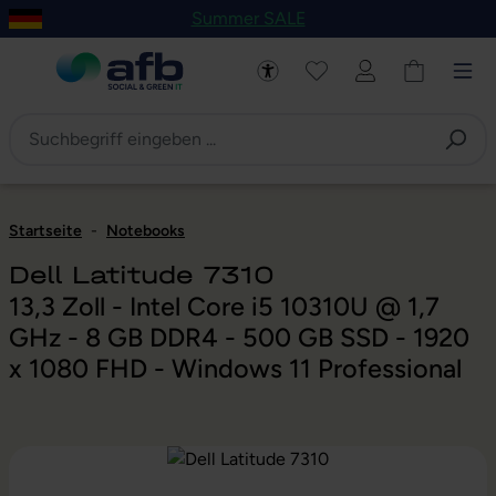
Summer SALE
um Hauptinhalt springen
Zur Navigation der B2B-Plattform springen
Startseite
-
Notebooks
Dell Latitude 7310
13,3 Zoll - Intel Core i5 10310U @ 1,7
GHz - 8 GB DDR4 - 500 GB SSD - 1920
x 1080 FHD - Windows 11 Professional
Bildergalerie überspringen