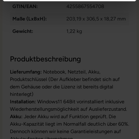
GTIN/EAN:
4255867554708
Maße (LxBxH):
203,19 x 306,5 x 18,27 mm
Gewicht:
1,22 kg
Produktbeschreibung
Lieferumfang:
Notebook, Netzteil, Akku,
Produktschlüssel (Der Aufkleber befindet sich auf
dem Gehäuse oder die Lizenz ist bereits digital
hinterlegt)
Installation:
Windows11 64Bit vorinstalliert inklusive
Wiederherstellungsmöglichkeit auf Auslieferzustand.
Akku:
Jeder Akku wird auf Funktion geprüft. Die
Akku-Kapazität liegt im Normalfall deutlich über 60%.
Dennoch können wir keine Garantieleistungen auf
Akkulaufzeiten übernehmen.