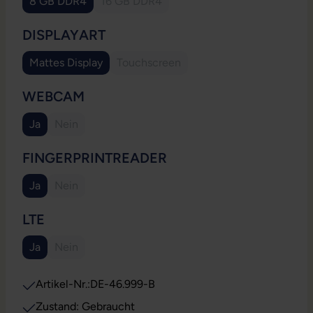
8 GB DDR4
16 GB DDR4
(Diese Option ist zurzeit nicht verfügbar.)
AUSWÄHLEN
DISPLAYART
Mattes Display
Touchscreen
(Diese Option ist zurzeit nicht verfügb
AUSWÄHLEN
WEBCAM
Ja
Nein
(Diese Option ist zurzeit nicht verfügbar.)
AUSWÄHLEN
FINGERPRINTREADER
Ja
Nein
(Diese Option ist zurzeit nicht verfügbar.)
AUSWÄHLEN
LTE
Ja
Nein
(Diese Option ist zurzeit nicht verfügbar.)
Artikel-Nr.:
DE-46.999-B
Zustand: Gebraucht