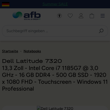
Summer SALE
um Hauptinhalt springen
Zur Navigation der B2B-Plattform springen
Startseite
-
Notebooks
Dell Latitude 7320
13,3 Zoll - Intel Core i7 1185G7 @ 3,0
GHz - 16 GB DDR4 - 500 GB SSD - 1920
x 1080 FHD - Touchscreen - Windows 11
Professional
Bildergalerie überspringen