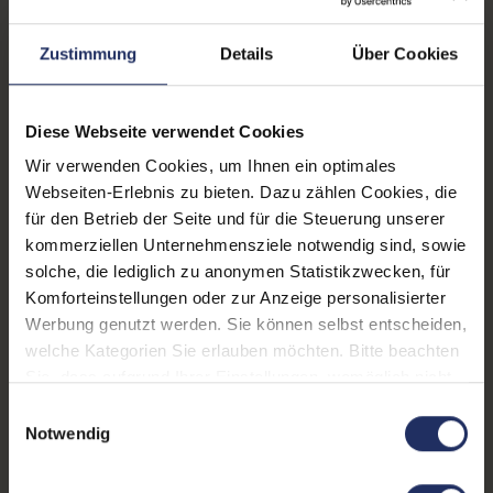
Technische Daten
Zustimmung
Details
Über Cookies
Zustand:
Gebraucht
Grading:
Gut
Diese Webseite verwendet Cookies
Wir verwenden Cookies, um Ihnen ein optimales
Displaygröße:
13,3 Zoll
Webseiten-Erlebnis zu bieten. Dazu zählen Cookies, die
Displayauflösung:
1920 x 1080 FHD
für den Betrieb der Seite und für die Steuerung unserer
kommerziellen Unternehmensziele notwendig sind, sowie
Displayart:
Touchscreen
solche, die lediglich zu anonymen Statistikzwecken, für
Komforteinstellungen oder zur Anzeige personalisierter
Prozessor:
Intel Core i7 1185G7 @ 3,0
Werbung genutzt werden. Sie können selbst entscheiden,
GHz
welche Kategorien Sie erlauben möchten. Bitte beachten
CPU Generation:
11
Sie, dass aufgrund Ihrer Einstellungen, womöglich nicht
alle Funktionen der Webseite zur Verfügung stehen.
Einwilligungsauswahl
Prozessorkerne:
4
Weitere Informationen finden Sie in
Notwendig
unserer Datenschutzerklärung.
Datenspeicher:
500 GB SSD