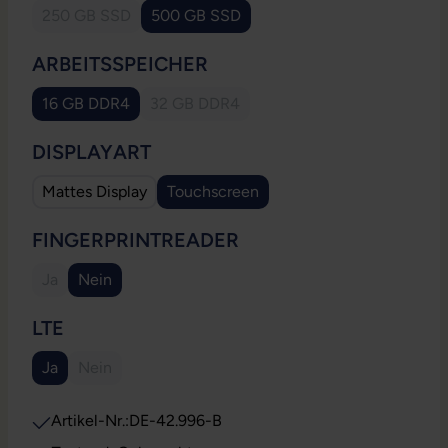
250 GB SSD
500 GB SSD
(Diese Option ist zurzeit nicht verfügbar.)
AUSWÄHLEN
ARBEITSSPEICHER
16 GB DDR4
32 GB DDR4
(Diese Option ist zurzeit nicht verfügbar.
AUSWÄHLEN
DISPLAYART
Mattes Display
Touchscreen
AUSWÄHLEN
FINGERPRINTREADER
Ja
Nein
(Diese Option ist zurzeit nicht verfügbar.)
AUSWÄHLEN
LTE
Ja
Nein
(Diese Option ist zurzeit nicht verfügbar.)
Artikel-Nr.:
DE-42.996-B