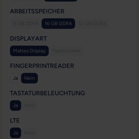
AUSWÄHLEN
ARBEITSSPEICHER
8 GB DDR4
16 GB DDR4
32 GB DDR4
(Diese Option ist zurzeit nicht verfügbar.)
(Diese Option ist zurzeit
AUSWÄHLEN
DISPLAYART
Mattes Display
Touchscreen
(Diese Option ist zurzeit nicht verfügb
AUSWÄHLEN
FINGERPRINTREADER
Ja
Nein
AUSWÄHLEN
TASTATURBELEUCHTUNG
Ja
Nein
(Diese Option ist zurzeit nicht verfügbar.)
AUSWÄHLEN
LTE
Ja
Nein
(Diese Option ist zurzeit nicht verfügbar.)