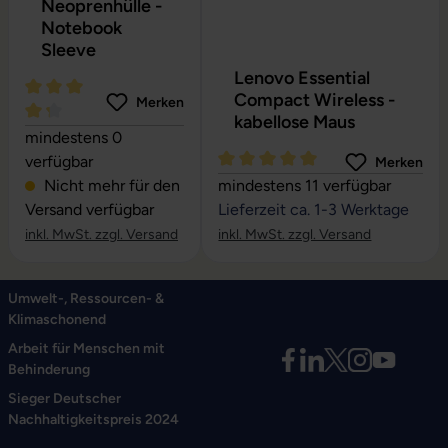
Neoprenhülle -
Notebook
Sleeve
Lenovo Essential
Compact Wireless -
Merken
kabellose Maus
Durchschnittliche Bewertung von 4.27 von 5 Sternen
mindestens 0
verfügbar
Merken
Durchschnittliche Bewertung vo
Nicht mehr für den
mindestens 11 verfügbar
Versand verfügbar
Lieferzeit ca. 1-3 Werktage
inkl. MwSt. zzgl. Versand
inkl. MwSt. zzgl. Versand
Umwelt-, Ressourcen- &
Klimaschonend
Arbeit für Menschen mit
Behinderung
Sieger Deutscher
Nachhaltigkeitspreis 2024