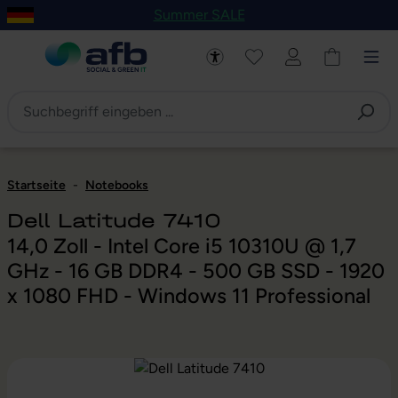
Summer SALE
um Hauptinhalt springen
Zur Navigation der B2B-Plattform springen
Startseite
-
Notebooks
Dell Latitude 7410
14,0 Zoll - Intel Core i5 10310U @ 1,7
GHz - 16 GB DDR4 - 500 GB SSD - 1920
x 1080 FHD - Windows 11 Professional
Bildergalerie überspringen