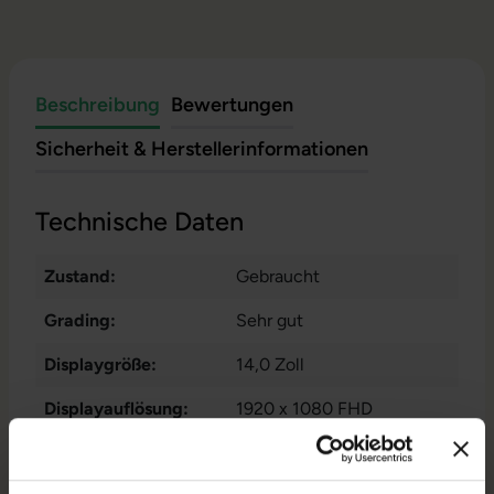
Beschreibung
Bewertungen
Sicherheit & Herstellerinformationen
Technische Daten
Zustand:
Gebraucht
Grading:
Sehr gut
Displaygröße:
14,0 Zoll
Displayauflösung:
1920 x 1080 FHD
Displayart:
Mattes Display