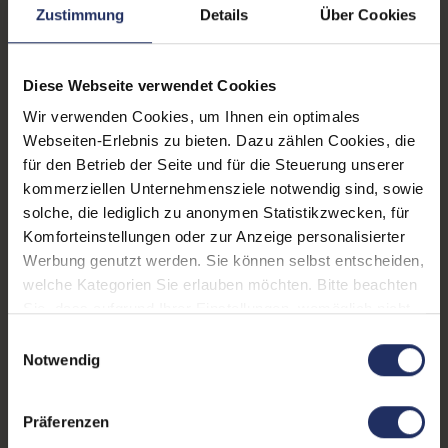
Prozessor:
Intel Core i5 10310U @ 1,7
Zustimmung
Details
Über Cookies
GHz
CPU Generation:
10
Diese Webseite verwendet Cookies
Prozessorkerne:
4
Wir verwenden Cookies, um Ihnen ein optimales
Webseiten-Erlebnis zu bieten. Dazu zählen Cookies, die
Datenspeicher:
500 GB SSD
für den Betrieb der Seite und für die Steuerung unserer
Arbeitsspeicher:
16 GB DDR4
kommerziellen Unternehmensziele notwendig sind, sowie
solche, die lediglich zu anonymen Statistikzwecken, für
Webcam:
Ja
Komforteinstellungen oder zur Anzeige personalisierter
Werbung genutzt werden. Sie können selbst entscheiden,
LTE:
Ja
welche Kategorien Sie erlauben möchten. Bitte beachten
Fingerprintreader:
Nein
Sie, dass aufgrund Ihrer Einstellungen, womöglich nicht
alle Funktionen der Webseite zur Verfügung stehen.
Einwilligungsauswahl
Tastaturbeleuchtung:
Ja
Weitere Informationen finden Sie in
Notwendig
unserer Datenschutzerklärung.
Betriebssystem:
Windows 11 Professional
Präferenzen
Schnittstellen:
1x Audio / Mikrofon - 3.5