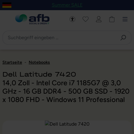
Summer SALE
um Hauptinhalt springen
Zur Navigation der B2B-Plattform springen
Startseite
-
Notebooks
Dell Latitude 7420
14,0 Zoll - Intel Core i7 1185G7 @ 3,0
GHz - 16 GB DDR4 - 500 GB SSD - 1920
x 1080 FHD - Windows 11 Professional
Bildergalerie überspringen