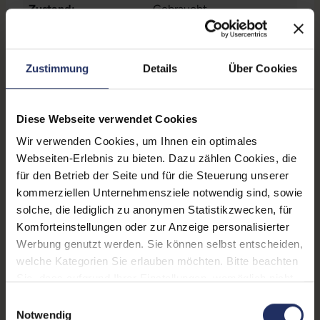
Zustand:
Gebraucht
Grading:
Fair
Displaygröße:
14,0 Zoll
Zustimmung
Details
Über Cookies
Displayauflösung:
1920 x 1080 FHD
Diese Webseite verwendet Cookies
Displayart:
Mattes Display
Wir verwenden Cookies, um Ihnen ein optimales
Prozessor:
Intel Core i7 1185G7 @ 3,0
Webseiten-Erlebnis zu bieten. Dazu zählen Cookies, die
GHz
für den Betrieb der Seite und für die Steuerung unserer
kommerziellen Unternehmensziele notwendig sind, sowie
CPU Generation:
11
solche, die lediglich zu anonymen Statistikzwecken, für
Prozessorkerne:
4
Komforteinstellungen oder zur Anzeige personalisierter
Werbung genutzt werden. Sie können selbst entscheiden,
Datenspeicher:
500 GB SSD
welche Kategorien Sie erlauben möchten. Bitte beachten
Sie, dass aufgrund Ihrer Einstellungen, womöglich nicht
Arbeitsspeicher:
16 GB DDR4
alle Funktionen der Webseite zur Verfügung stehen.
Einwilligungsauswahl
Webcam:
Ja
Weitere Informationen finden Sie in
Notwendig