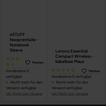
eSTUFF
Neoprenhülle -
Notebook
Sleeve
Lenovo Essential
Compact Wireless -
kabellose Maus
Merken
Durchschnittliche Bewertung von 4.24 von 5 Sternen
mindestens 0
Merken
Durchschnittliche Bewertung vo
verfügbar
mindestens 0 verfügbar
Nicht mehr für den
Nicht mehr für den
Versand verfügbar
Versand verfügbar
inkl. MwSt. zzgl. Versand
inkl. MwSt. zzgl. Versand