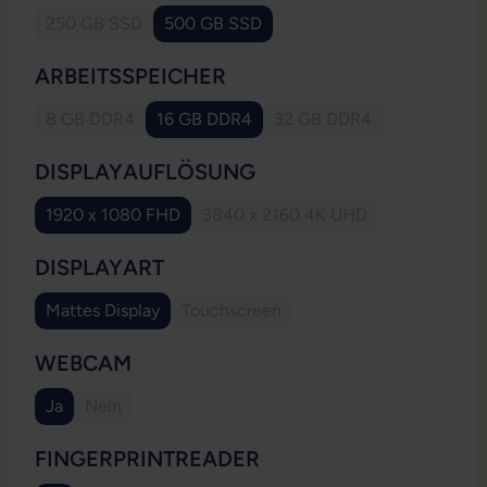
250 GB SSD
500 GB SSD
(Diese Option ist zurzeit nicht verfügbar.)
AUSWÄHLEN
ARBEITSSPEICHER
8 GB DDR4
16 GB DDR4
32 GB DDR4
(Diese Option ist zurzeit nicht verfügbar.)
(Diese Option ist zurzeit
AUSWÄHLEN
DISPLAYAUFLÖSUNG
1920 x 1080 FHD
3840 x 2160 4K UHD
(Diese Option ist zurzeit nicht
AUSWÄHLEN
DISPLAYART
Mattes Display
Touchscreen
(Diese Option ist zurzeit nicht verfügb
AUSWÄHLEN
WEBCAM
Ja
Nein
(Diese Option ist zurzeit nicht verfügbar.)
AUSWÄHLEN
FINGERPRINTREADER