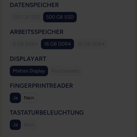
AUSWÄHLEN
DATENSPEICHER
250 GB SSD
500 GB SSD
(Diese Option ist zurzeit nicht verfügbar.)
AUSWÄHLEN
ARBEITSSPEICHER
8 GB DDR4
16 GB DDR4
32 GB DDR4
(Diese Option ist zurzeit nicht verfügbar.)
(Diese Option ist zurzeit
AUSWÄHLEN
DISPLAYART
Mattes Display
Touchscreen
(Diese Option ist zurzeit nicht verfügb
AUSWÄHLEN
FINGERPRINTREADER
Ja
Nein
AUSWÄHLEN
TASTATURBELEUCHTUNG
Ja
Nein
(Diese Option ist zurzeit nicht verfügbar.)