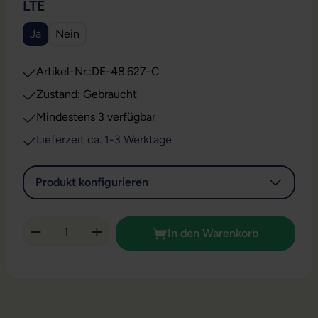
AUSWÄHLEN
LTE
Ja
Nein
Artikel-Nr.:
DE-48.627-C
Zustand: Gebraucht
Mindestens 3 verfügbar
Lieferzeit ca. 1-3 Werktage
Produkt konfigurieren
Produkt Anzahl: Gib den gewünschten Wert 
In den Warenkorb