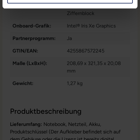
1x W-LAN
, 2x Thunderbolt
Tastaturlayout:
Deutsch (QWERTZ) ohne
Ziffernblock
Onboard-Grafik:
Intel® Iris Xe Graphics
Partnerprogramm:
Ja
GTIN/EAN:
4255867572245
Maße (LxBxH):
208,69 x 321,35 x 20,08
mm
Gewicht:
1,27 kg
Produktbeschreibung
Lieferumfang:
Notebook, Netzteil, Akku,
Produktschlüssel (Der Aufkleber befindet sich auf
dem Gehäuse oder die Lizenz ist bereits digital