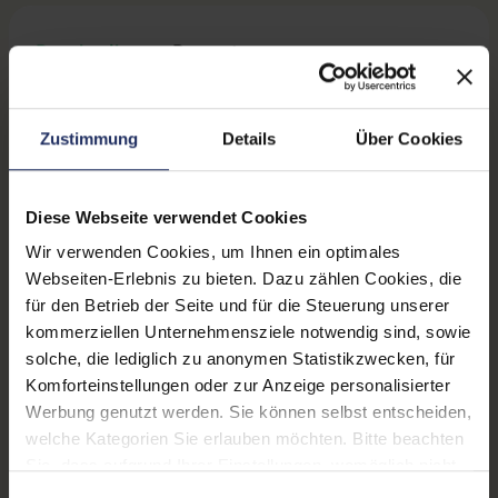
Beschreibung
Bewertungen
Sicherheit & Herstellerinformationen
Zustimmung
Details
Über Cookies
Technische Daten
Diese Webseite verwendet Cookies
Zustand:
Gebraucht
Wir verwenden Cookies, um Ihnen ein optimales
Grading:
Fair
Webseiten-Erlebnis zu bieten. Dazu zählen Cookies, die
für den Betrieb der Seite und für die Steuerung unserer
Displaygröße:
14,0 Zoll
kommerziellen Unternehmensziele notwendig sind, sowie
Displayauflösung:
1920 x 1080 FHD
solche, die lediglich zu anonymen Statistikzwecken, für
Komforteinstellungen oder zur Anzeige personalisierter
Displayart:
Mattes Display
Werbung genutzt werden. Sie können selbst entscheiden,
welche Kategorien Sie erlauben möchten. Bitte beachten
Prozessor:
Intel Core i7 1265U @ 4,8
Sie, dass aufgrund Ihrer Einstellungen, womöglich nicht
GHz
alle Funktionen der Webseite zur Verfügung stehen.