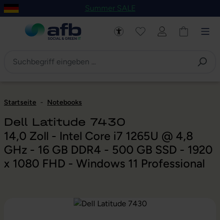
Summer SALE
um Hauptinhalt springen
Zur Navigation der B2B-Plattform springen
Startseite
-
Notebooks
Dell Latitude 7430
14,0 Zoll - Intel Core i7 1265U @ 4,8
GHz - 16 GB DDR4 - 500 GB SSD - 1920
x 1080 FHD - Windows 11 Professional
Bildergalerie überspringen