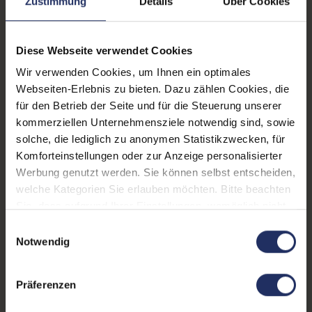
Betriebssystem:
Windows 11 Professional
Zustimmung
Details
Über Cookies
Schnittstellen:
1x Audio - Ausgang - 3.5 mm
,
1x Audio / Mikrofon - 3.5 mm
Diese Webseite verwendet Cookies
Combo
Mehr anzeigen
, 1x DisplayPort
, 1x
Wir verwenden Cookies, um Ihnen ein optimales
HDMI
, 1x LAN RJ-45
, 4x USB
Webseiten-Erlebnis zu bieten. Dazu zählen Cookies, die
Partnerprogramm:
Ja
2 Typ A
, 4x USB 3 Typ A
für den Betrieb der Seite und für die Steuerung unserer
GTIN/EAN:
4255867518755
kommerziellen Unternehmensziele notwendig sind, sowie
solche, die lediglich zu anonymen Statistikzwecken, für
Maße (LxBxH):
292 x 92,6 x 290 mm
Komforteinstellungen oder zur Anzeige personalisierter
Werbung genutzt werden. Sie können selbst entscheiden,
Gewicht:
6,45 kg
welche Kategorien Sie erlauben möchten. Bitte beachten
Sie, dass aufgrund Ihrer Einstellungen, womöglich nicht
alle Funktionen der Webseite zur Verfügung stehen.
Einwilligungsauswahl
Produktbeschreibung
Weitere Informationen finden Sie in
Notwendig
unserer Datenschutzerklärung.
Lieferumfang:
PC, Netzteil, Produktschlüssel (Der
Aufkleber befindet sich auf dem Gehäuse oder die
Präferenzen
Lizenz ist bereits digital hinterlegt)