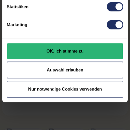
Installation:
Windows11 64Bit vorinstalliert inklusive
Statistiken
Wiederherstellungsmöglichkeit auf Auslieferzustand
Downloads
Marketing
Dell OptiPlex 3070 SFF - Datenblatt (pdf)
OK, ich stimme zu
ESET Security vorinstalliert und 1 Jahr gratis inklusive!
Mehr Informationen hier.
Auswahl erlauben
Nur notwendige Cookies verwenden