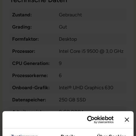
Zustand:
Gebraucht
Grading:
Gut
Formfaktor:
Desktop
Prozessor:
Intel Core i5 9500 @ 3,0 GHz
CPU Generation:
9
Prozessorkerne:
6
Onboard-Grafik:
Intel® UHD Graphics 630
Datenspeicher:
250 GB SSD
Arbeitsspeicher:
8 GB DDR4
WLAN:
Nein