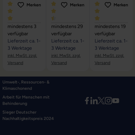
Merken
Merken
Merken
Durchschnittliche Bewertung von 5 von 5 Sternen
Durchschnittliche Bewertung von 4.6 
Durchschnittliche
mindestens 3
mindestens 29
mindestens 19
verfügbar
verfügbar
verfügbar
Lieferzeit ca. 1-
Lieferzeit ca. 1-
Lieferzeit ca. 1-
3 Werktage
3 Werktage
3 Werktage
inkl. MwSt. zzgl.
inkl. MwSt. zzgl.
inkl. MwSt. zzgl.
Versand
Versand
Versand
Umwelt-, Ressourcen- &
Klimaschonend
Arbeit für Menschen mit
Behinderung
Sieger Deutscher
Nachhaltigkeitspreis 2024