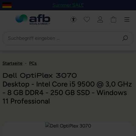
Summer SALE
um Hauptinhalt springen
Zur Navigation der B2B-Plattform springen
Startseite
-
PCs
Dell OptiPlex 3070
Desktop - Intel Core i5 9500 @ 3,0 GHz
- 8 GB DDR4 - 250 GB SSD - Windows
11 Professional
Bildergalerie überspringen