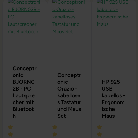
Produktgalerie überspringen
Conceptr
onic
Conceptr
BJORN0
onic
HP 925
2B - PC
Orazio -
USB
Lautspre
kabellose
kabellos -
cher mit
s Tastatur
Ergonom
Bluetoot
und Maus
ische
h
Set
Maus