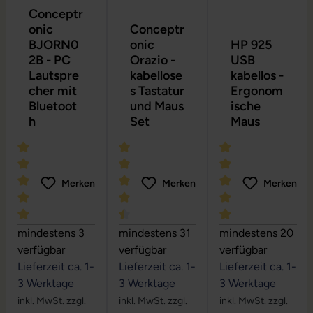
Conceptr
onic
Conceptr
BJORN0
onic
HP 925
2B - PC
Orazio -
USB
Lautspre
kabellose
kabellos -
cher mit
s Tastatur
Ergonom
Bluetoot
und Maus
ische
h
Set
Maus
Merken
Merken
Merken
Durchschnittliche Bewertung von 5 von 5 Sternen
Durchschnittliche Bewertung von 4.6 
Durchschnittliche
mindestens 3
mindestens 31
mindestens 20
verfügbar
verfügbar
verfügbar
Lieferzeit ca. 1-
Lieferzeit ca. 1-
Lieferzeit ca. 1-
3 Werktage
3 Werktage
3 Werktage
inkl. MwSt. zzgl.
inkl. MwSt. zzgl.
inkl. MwSt. zzgl.