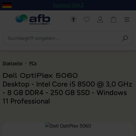
Summer SALE
um Hauptinhalt springen
Zur Navigation der B2B-Plattform springen
Startseite
-
PCs
Dell OptiPlex 5060
Desktop - Intel Core i5 8500 @ 3,0 GHz
- 8 GB DDR4 - 250 GB SSD - Windows
11 Professional
Bildergalerie überspringen