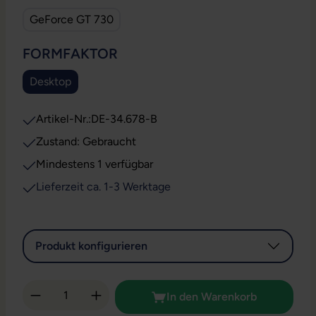
GeForce GT 730
AUSWÄHLEN
FORMFAKTOR
Desktop
Artikel-Nr.:
DE-34.678-B
Zustand: Gebraucht
Mindestens 1 verfügbar
Lieferzeit ca. 1-3 Werktage
Produkt konfigurieren
Produkt Anzahl: Gib den gewünschten Wert 
In den Warenkorb