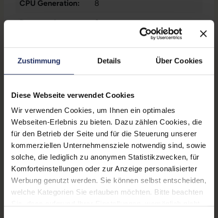
CPU Generation:
8
Prozessorkerne:
6
Onboard-Grafik:
Intel® UHD Graphics 630
Zustimmung
Details
Über Cookies
Datenspeicher:
250 GB SSD
Arbeitsspeicher:
8 GB DDR4
Diese Webseite verwendet Cookies
WLAN:
Nein
Wir verwenden Cookies, um Ihnen ein optimales
Betriebssystem:
Windows 11 Professional
Webseiten-Erlebnis zu bieten. Dazu zählen Cookies, die
für den Betrieb der Seite und für die Steuerung unserer
Schnittstellen:
1x Audio - Ausgang - 3.5 mm
,
kommerziellen Unternehmensziele notwendig sind, sowie
1x Audio / Mikrofon - 3.5 mm
solche, die lediglich zu anonymen Statistikzwecken, für
Combo
Mehr anzeigen
, 1x LAN RJ-45
, 1x
Komforteinstellungen oder zur Anzeige personalisierter
USB 3 Typ C
, 2x DisplayPort
,
Werbung genutzt werden. Sie können selbst entscheiden,
Partnerprogramm:
Ja
4x USB 2 Typ A
, 5x USB 3 Typ
welche Kategorien Sie erlauben möchten. Bitte beachten
A
GTIN/EAN:
4255665762077
Sie, dass aufgrund Ihrer Einstellungen, womöglich nicht
alle Funktionen der Webseite zur Verfügung stehen.