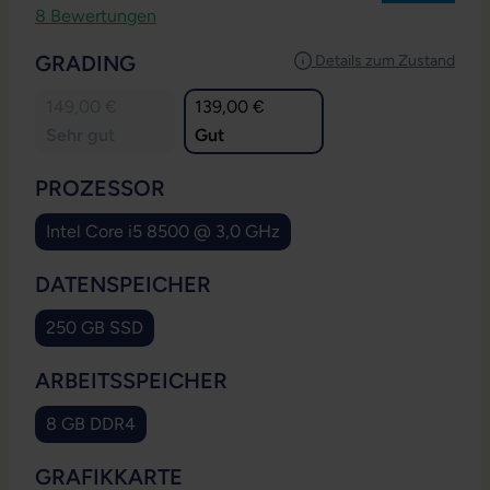
Durchschnittliche Bewertung von 4.88 von 5 Sternen
8 Bewertungen
AUSWÄHLEN
GRADING
Details zum Zustand
149,00 €
139,00 €
Sehr gut
Gut
AUSWÄHLEN
PROZESSOR
Intel Core i5 8500 @ 3,0 GHz
AUSWÄHLEN
DATENSPEICHER
250 GB SSD
AUSWÄHLEN
ARBEITSSPEICHER
8 GB DDR4
AUSWÄHLEN
GRAFIKKARTE