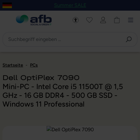
Summer SALE
um Hauptinhalt springen
Zur Navigation der B2B-Plattform springen
Startseite
-
PCs
Dell OptiPlex 7090
Mini-PC - Intel Core i5 11500T @ 1,5
GHz - 16 GB DDR4 - 500 GB SSD -
Windows 11 Professional
Bildergalerie überspringen