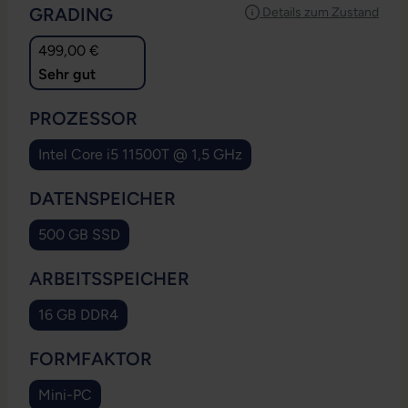
AUSWÄHLEN
GRADING
Details zum Zustand
499,00 €
Sehr gut
AUSWÄHLEN
PROZESSOR
Intel Core i5 11500T @ 1,5 GHz
AUSWÄHLEN
DATENSPEICHER
500 GB SSD
AUSWÄHLEN
ARBEITSSPEICHER
16 GB DDR4
AUSWÄHLEN
FORMFAKTOR
Mini-PC