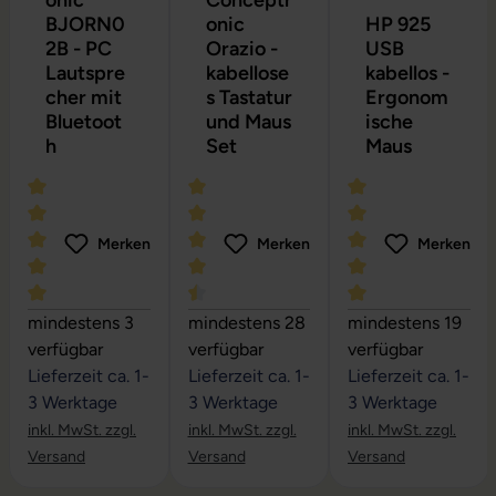
onic
Conceptr
BJORN0
onic
HP 925
2B - PC
Orazio -
USB
Lautspre
kabellose
kabellos -
cher mit
s Tastatur
Ergonom
Bluetoot
und Maus
ische
h
Set
Maus
Merken
Merken
Merken
Durchschnittliche Bewertung von 5 von 5 Sternen
Durchschnittliche Bewertung von 4.6 
Durchschnittliche
mindestens 3
mindestens 28
mindestens 19
verfügbar
verfügbar
verfügbar
Lieferzeit ca. 1-
Lieferzeit ca. 1-
Lieferzeit ca. 1-
3 Werktage
3 Werktage
3 Werktage
inkl. MwSt. zzgl.
inkl. MwSt. zzgl.
inkl. MwSt. zzgl.
Versand
Versand
Versand