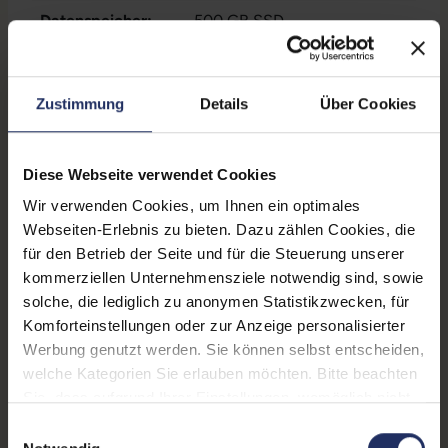
Datenspeicher:
500 GB SSD
Arbeitsspeicher:
16 GB DDR4
WLAN:
Ja
Zustimmung
Details
Über Cookies
Betriebssystem:
Windows 11 Professional
Diese Webseite verwendet Cookies
Schnittstellen:
1x Audio / Mikrofon - 3.5 mm
Combo
, 1x Audioanschluss
Wir verwenden Cookies, um Ihnen ein optimales
(Line-out/Line-in)
Mehr anzeigen
, 1x LAN
Webseiten-Erlebnis zu bieten. Dazu zählen Cookies, die
RJ-45
, 1x USB 3 Typ C
, 2x
für den Betrieb der Seite und für die Steuerung unserer
Partnerprogramm:
Nein
DisplayPort
, 5x USB 3 Typ A
kommerziellen Unternehmensziele notwendig sind, sowie
solche, die lediglich zu anonymen Statistikzwecken, für
GTIN/EAN:
4255867573198
Komforteinstellungen oder zur Anzeige personalisierter
Maße (LxBxH):
36 x 178,5 x 182 mm
Werbung genutzt werden. Sie können selbst entscheiden,
welche Kategorien Sie erlauben möchten. Bitte beachten
Gewicht:
5,3 kg
Sie, dass aufgrund Ihrer Einstellungen, womöglich nicht
alle Funktionen der Webseite zur Verfügung stehen.
Einwilligungsauswahl
Weitere Informationen finden Sie in