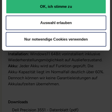
OK, ich stimme zu
Produktbeschreibung
Auswahl erlauben
Lieferumfang:
Notebook, Netzteil, Akku,
Produktschlüssel (Der Aufkleber befindet sich auf
Nur notwendige Cookies verwenden
dem Gehäuse oder die Lizenz ist bereits digital
hinterlegt)
Installation:
Windows11 64Bit vorinstalliert inklusive
Wiederherstellungsmöglichkeit auf Auslieferzustand.
Akku:
Jeder Akku wird auf Funktion geprüft. Die
Akku-Kapazität liegt im Normalfall deutlich über 60%.
Dennoch können wir keine Garantieleistungen auf
Akkulaufzeiten übernehmen.
Downloads
Dell Precision 3551 - Datenblatt (pdf)