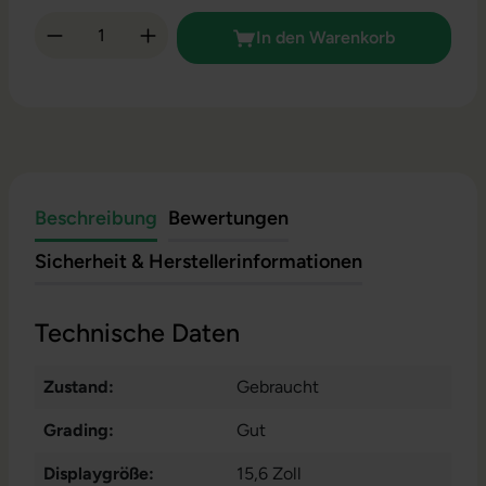
Produkt Anzahl: Gib den gewünschten Wert 
In den Warenkorb
Beschreibung
Bewertungen
Sicherheit & Herstellerinformationen
Technische Daten
Zustand:
Gebraucht
Grading:
Gut
Displaygröße:
15,6 Zoll