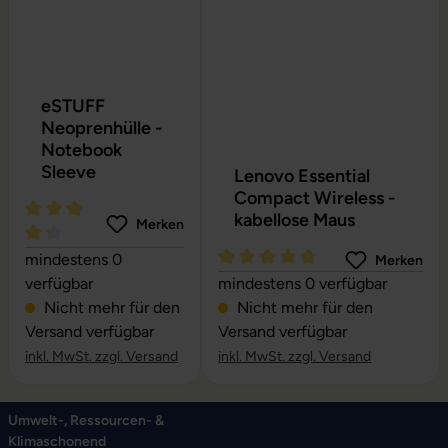
eSTUFF
Neoprenhülle -
Notebook
Sleeve
Lenovo Essential
Compact Wireless -
kabellose Maus
Merken
Durchschnittliche Bewertung von 4.24 von 5 Sternen
mindestens 0
Merken
Durchschnittliche Bewertung vo
verfügbar
mindestens 0 verfügbar
Nicht mehr für den
Nicht mehr für den
Versand verfügbar
Versand verfügbar
inkl. MwSt. zzgl. Versand
inkl. MwSt. zzgl. Versand
Umwelt-, Ressourcen- &
Klimaschonend