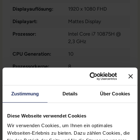
Displayauflösung:
1920 x 1080 FHD
Displayart:
Mattes Display
Prozessor:
Intel Core i7 10875H @
2,3 GHz
CPU Generation:
10
Prozessorkerne:
8
Datenspeicher:
250 GB SSD
Arbeitsspeicher:
8 GB DDR4
Zustimmung
Details
Über Cookies
Grafikkarte:
Quadro P620
Diese Webseite verwendet Cookies
Grafikkartenspeicher:
4 GB GDDR5
Wir verwenden Cookies, um Ihnen ein optimales
Webcam:
Ja
Webseiten-Erlebnis zu bieten. Dazu zählen Cookies, die