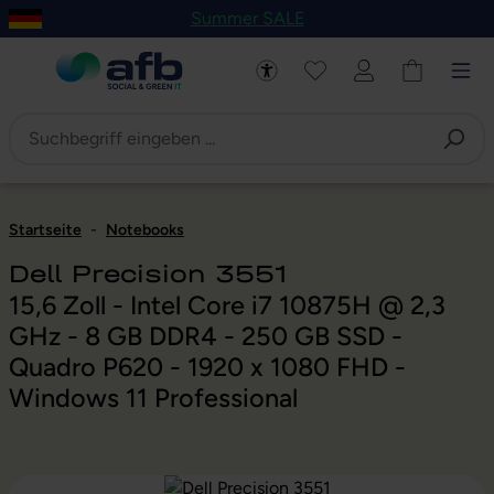
Summer SALE
um Hauptinhalt springen
Zur Navigation der B2B-Plattform springen
Startseite
-
Notebooks
Dell Precision 3551
15,6 Zoll - Intel Core i7 10875H @ 2,3
GHz - 8 GB DDR4 - 250 GB SSD -
Quadro P620 - 1920 x 1080 FHD -
Windows 11 Professional
Bildergalerie überspringen