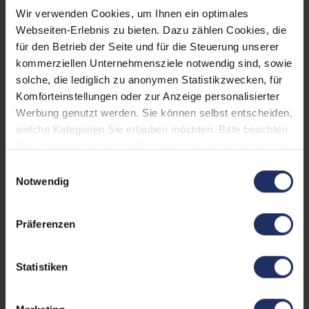
Arbeitsspeicher:
8 GB DDR4
Wir verwenden Cookies, um Ihnen ein optimales
Grafikkarte:
Quadro P1000
Webseiten-Erlebnis zu bieten. Dazu zählen Cookies, die
für den Betrieb der Seite und für die Steuerung unserer
Grafikkartenspeicher:
4 GB GDDR5
kommerziellen Unternehmensziele notwendig sind, sowie
solche, die lediglich zu anonymen Statistikzwecken, für
Webcam:
Ja
Komforteinstellungen oder zur Anzeige personalisierter
LTE:
Nein
Werbung genutzt werden. Sie können selbst entscheiden,
welche Kategorien Sie erlauben möchten. Bitte beachten
Fingerprintreader:
Nein
Sie, dass aufgrund Ihrer Einstellungen, womöglich nicht
alle Funktionen der Webseite zur Verfügung stehen.
Tastaturbeleuchtung:
Nein
Einwilligungsauswahl
Weitere Informationen finden Sie in
Notwendig
Betriebssystem:
Windows 11 Professional
unserer Datenschutzerklärung.
Schnittstellen:
1x Audio / Mikrofon - 3.5
Präferenzen
mm Combo
, 1x HDMI
, 1x
SD-Kartenleser
Mehr anzeigen
, 1x
Statistiken
Thunderbolt
, 1x W-LAN
,
Tastaturlayout:
Deutsch (QWERTZ) ohne
2x USB 3 Typ A
Ziffernblock