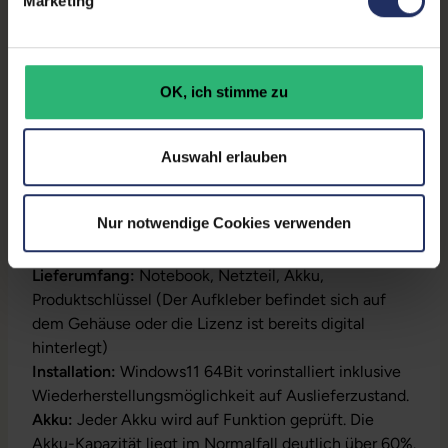
Marketing
Partnerprogramm:
Ja
GTIN/EAN:
4255867551530
OK, ich stimme zu
Maße (LxBxH):
235 x 357 x 17 mm
Gewicht:
1,78 kg
Auswahl erlauben
Nur notwendige Cookies verwenden
Produktbeschreibung
Lieferumfang:
Notebook, Netzteil, Akku,
Produktschlüssel (Der Aufkleber befindet sich auf
dem Gehäuse oder die Lizenz ist bereits digital
hinterlegt)
Installation:
Windows11 64Bit vorinstalliert inklusive
Wiederherstellungsmöglichkeit auf Auslieferzustand.
Akku:
Jeder Akku wird auf Funktion geprüft. Die
Akku-Kapazität liegt im Normalfall deutlich über 60%.