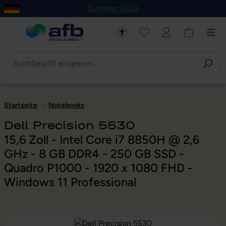
Summer SALE
um Hauptinhalt springen
Zur Navigation der B2B-Plattform springen
Startseite
-
Notebooks
Dell Precision 5530
15,6 Zoll - Intel Core i7 8850H @ 2,6
GHz - 8 GB DDR4 - 250 GB SSD -
Quadro P1000 - 1920 x 1080 FHD -
Windows 11 Professional
Bildergalerie überspringen