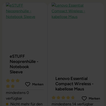
Produktgalerie überspringen
eSTUFF
Neoprenhülle -
Notebook
Sleeve
Lenovo Essential
Compact Wireless -
Merken
kabellose Maus
Durchschnittliche Bewertung von 5 von 5 Sternen
mindestens 0
verfügbar
Merken
Durchschnittliche Bewertung vo
Nicht mehr für den
mindestens 14 verfügbar