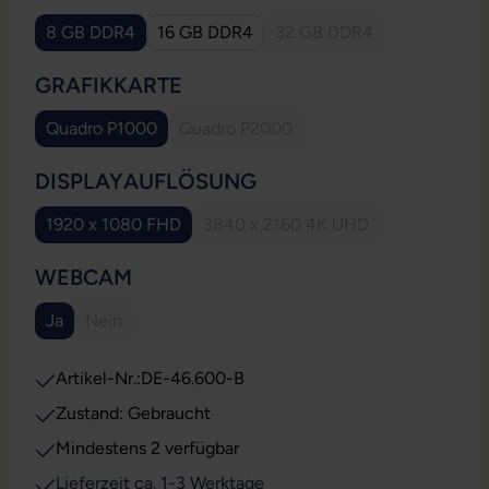
8 GB DDR4
16 GB DDR4
32 GB DDR4
(Diese Option ist zurzeit
AUSWÄHLEN
GRAFIKKARTE
Quadro P1000
Quadro P2000
(Diese Option ist zurzeit nicht verfüg
AUSWÄHLEN
DISPLAYAUFLÖSUNG
1920 x 1080 FHD
3840 x 2160 4K UHD
(Diese Option ist zurzeit nicht
AUSWÄHLEN
WEBCAM
Ja
Nein
(Diese Option ist zurzeit nicht verfügbar.)
Artikel-Nr.:
DE-46.600-B
Zustand: Gebraucht
Mindestens 2 verfügbar
Lieferzeit ca. 1-3 Werktage