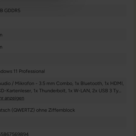
GB GDDR5
n
n
dows 11 Professional
Audio / Mikrofon - 3.5 mm Combo
, 1x Bluetooth
, 1x HDMI
,
SD-Kartenleser
, 1x Thunderbolt
, 1x W-LAN
, 2x USB 3 Typ
r anzeigen
tsch (QWERTZ) ohne Ziffernblock
55867569894