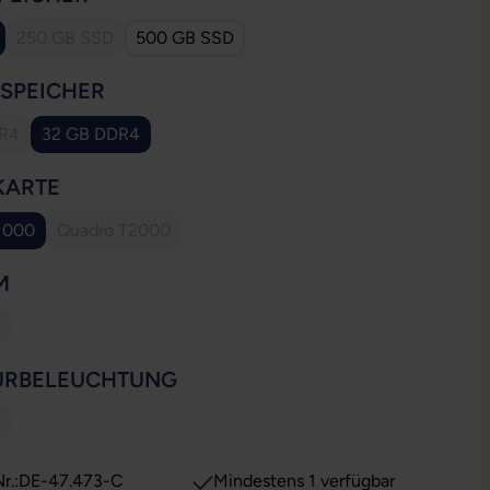
250 GB SSD
500 GB SSD
(Diese Option ist zurzeit nicht verfügbar.)
AUSWÄHLEN
SSPEICHER
DR4
32 GB DDR4
se Option ist zurzeit nicht verfügbar.)
AUSWÄHLEN
KARTE
1000
Quadro T2000
(Diese Option ist zurzeit nicht verfügbar.)
AUSWÄHLEN
M
ese Option ist zurzeit nicht verfügbar.)
AUSWÄHLEN
URBELEUCHTUNG
ese Option ist zurzeit nicht verfügbar.)
r.:
DE-47.473-C
Mindestens 1 verfügbar