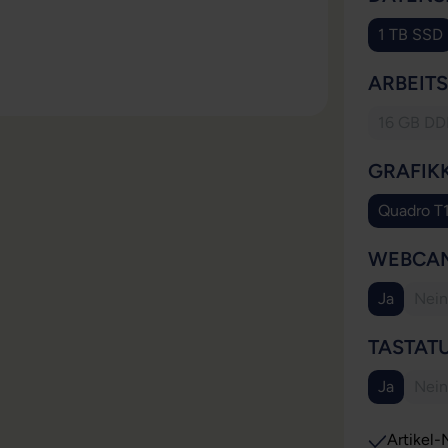
1 TB SSD
ARBEIT
16 GB D
(Die
GRAFIK
Quadro T
WEBCA
Ja
Nein
(Di
TASTAT
Ja
Nein
(Di
Artikel-N