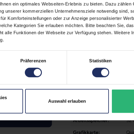
Zustand:
Geb
nen ein optimales Webseiten-Erlebnis zu bieten. Dazu zählen C
egt)
ung unserer kommerziellen Unternehmensziele notwendig sind, sow
erherstellungsmöglichkeit auf
Grading:
Fair
ür Komforteinstellungen oder zur Anzeige personalisierter Wer
Produkttyp:
Wor
elche Kategorien Sie erlauben möchten. Bitte beachten Sie, das
zität liegt im Normalfall
ht alle Funktionen der Webseite zur Verfügung stehen. Weitere In
Displaygröße:
15,
g.
ufzeiten übernehmen.
Displayauflösung:
192
Displayart:
Mat
Präferenzen
Statistiken
Prozessor:
Int
CPU Generation:
9
Prozessorkerne:
6
ies
Auswahl erlauben
Datenspeicher:
1 T
Arbeitsspeicher:
32
Grafikkarte:
Qua