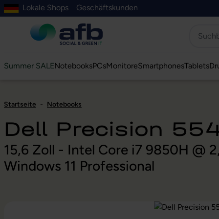
Lokale Shops
Geschäftskunden
Hauptinhalt springen
ur Suche springen
Zur Hauptnavigation springen
Zur Navigation der B2B-Plattform springen
Summer SALE
Notebooks
PCs
Monitore
Smartphones
Tablets
Dr
Startseite
-
Notebooks
Dell Precision 55
15,6 Zoll - Intel Core i7 9850H @
Windows 11 Professional
Bildergalerie überspringen