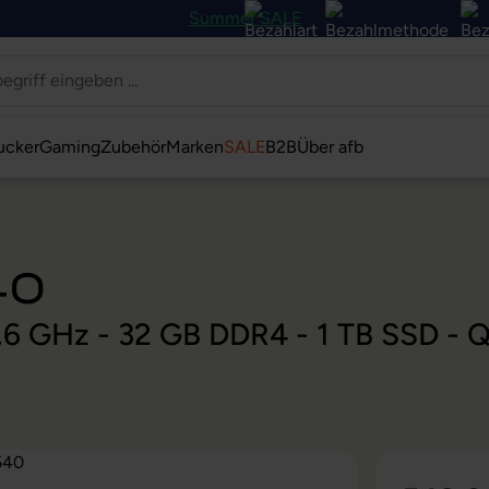
Summer SALE
ucker
Gaming
Zubehör
Marken
SALE
B2B
Über afb
40
 2,6 GHz - 32 GB DDR4 - 1 TB SSD -