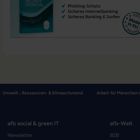
Umwelt-, Ressourcen- & Klimaschonend
Arbeit für Menschen 
afb social & green IT
afb-Welt
Newsletter
B2B