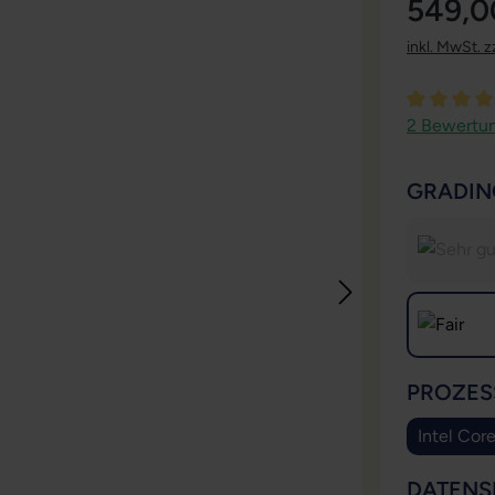
549,0
inkl. MwSt. z
Durchschni
2 Bewertu
GRADIN
PROZES
Intel Cor
DATENS