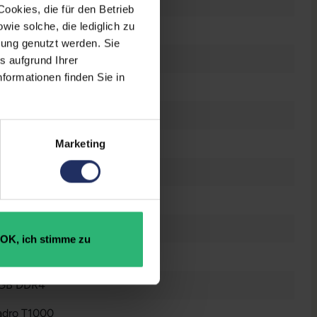
raucht
ookies, die für den Betrieb
ie solche, die lediglich zu
bung genutzt werden. Sie
kstation
s aufgrund Ihrer
formationen finden Sie in
6 Zoll
0 x 1080 FHD
tes Display
Marketing
el Core i7 9850H @ 2,6 GHz
OK, ich stimme zu
B SSD
 GB DDR4
dro T1000