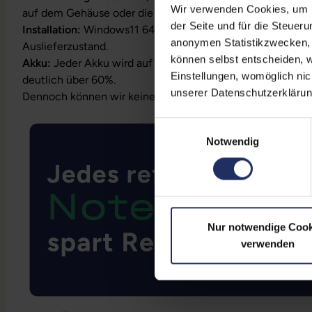
Wir verwenden Cookies, um Ih
auf dem Gehäuse oder die Lizenz ist bereits digital hinterl
der Seite und für die Steuer
Installation:
Windows11 64Bit vorinstalliert inklusive Wied
anonymen Statistikzwecken, f
Auslieferzustand.
können selbst entscheiden, w
Akku:
Jeder Akku wird auf Funktion geprüft. Die Akku-Kapa
Einstellungen, womöglich nic
deutlich über 60%.
unserer Datenschutzerklärun
Dennoch können wir keine Garantieleistungen auf Akkula
Einwilligungsauswahl
Notwendig
Nur notwendige Cook
verwenden