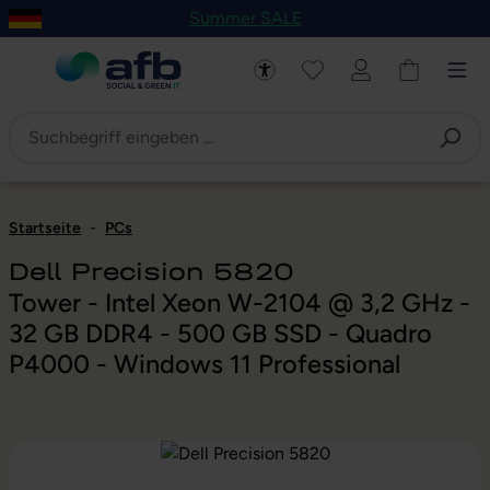
Summer SALE
um Hauptinhalt springen
Zur Navigation der B2B-Plattform springen
Startseite
-
PCs
Dell Precision 5820
Tower - Intel Xeon W-2104 @ 3,2 GHz -
32 GB DDR4 - 500 GB SSD - Quadro
P4000 - Windows 11 Professional
Bildergalerie überspringen