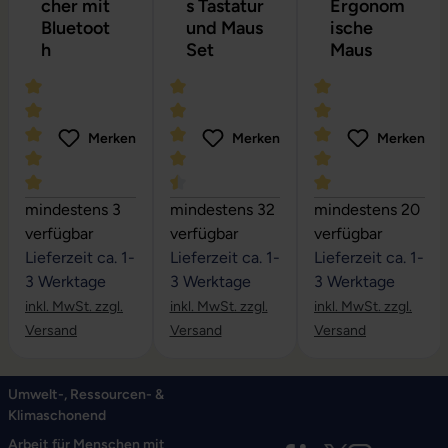
cher mit
s Tastatur
Ergonom
Bluetoot
und Maus
ische
h
Set
Maus
Merken
Merken
Merken
Durchschnittliche Bewertung von 5 von 5 Sternen
Durchschnittliche Bewertung von 4.6 
Durchschnittliche
mindestens 3
mindestens 32
mindestens 20
verfügbar
verfügbar
verfügbar
Lieferzeit ca. 1-
Lieferzeit ca. 1-
Lieferzeit ca. 1-
3 Werktage
3 Werktage
3 Werktage
inkl. MwSt. zzgl.
inkl. MwSt. zzgl.
inkl. MwSt. zzgl.
Versand
Versand
Versand
Umwelt-, Ressourcen- &
Klimaschonend
Arbeit für Menschen mit