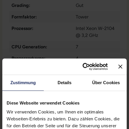
Grading:
Gut
Formfaktor:
Tower
Prozessor:
Intel Xeon W-2104
@ 3,2 GHz
CPU Generation:
7
Prozessorkerne:
4
Grafikkarte:
Quadro P4000
Grafikkartenspeicher:
8 GB GDDR5
Zustimmung
Details
Über Cookies
Grafikkarten-Schnittstellen:
4x DisplayPort
Diese Webseite verwendet Cookies
Datenspeicher:
500 GB SSD
Wir verwenden Cookies, um Ihnen ein optimales
Arbeitsspeicher:
32 GB DDR4
Webseiten-Erlebnis zu bieten. Dazu zählen Cookies, die
für den Betrieb der Seite und für die Steuerung unserer
Produkttyp:
Workstation