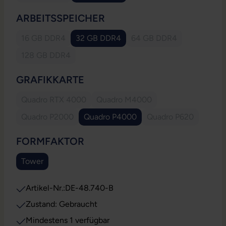
AUSWÄHLEN
ARBEITSSPEICHER
16 GB DDR4
32 GB DDR4
64 GB DDR4
(Diese Option ist zurzeit nicht verfügbar.)
(Diese Option ist zurzei
128 GB DDR4
(Diese Option ist zurzeit nicht verfügbar.)
AUSWÄHLEN
GRAFIKKARTE
Quadro RTX 4000
Quadro M4000
(Diese Option ist zurzeit nicht verfügbar.)
(Diese Option ist zurzeit nicht v
Quadro P2000
Quadro P4000
Quadro P620
(Diese Option ist zurzeit nicht verfügbar.)
(Diese Option ist 
AUSWÄHLEN
FORMFAKTOR
Tower
Artikel-Nr.:
DE-48.740-B
Zustand: Gebraucht
Mindestens 1 verfügbar