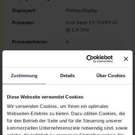
Displayart:
Mattes Display
Prozessor:
Intel Xeon E3-1535M v5
@ 2,9 GHz
Prozessorkerne:
4
Datenspeicher:
250 GB SSD
Arbeitsspeicher:
32 GB DDR4
Zustimmung
Details
Über Cookies
Grafikkarte:
Quadro M2000M
Grafikkartenspeicher:
4 GB GDDR5
Diese Webseite verwendet Cookies
Webcam:
Nein
Wir verwenden Cookies, um Ihnen ein optimales
Webseiten-Erlebnis zu bieten. Dazu zählen Cookies, die
LTE:
Nein
für den Betrieb der Seite und für die Steuerung unserer
Fingerprintreader:
Nein
kommerziellen Unternehmensziele notwendig sind, sowie