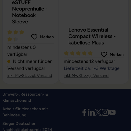
eSTUFF
Neoprenhülle -
Notebook
Sleeve
Lenovo Essential
Compact Wireless -
Merken
kabellose Maus
Durchschnittliche Bewertung von 4.27 von 5 Sternen
mindestens 0
verfügbar
Merken
Durchschnittliche Bewertung vo
Nicht mehr für den
mindestens 12 verfügbar
Versand verfügbar
Lieferzeit ca. 1-3 Werktage
inkl. MwSt. zzgl. Versand
inkl. MwSt. zzgl. Versand
Umwelt-, Ressourcen- &
Klimaschonend
Arbeit für Menschen mit
Behinderung
Sieger Deutscher
Nachhaltigkeitspreis 2024