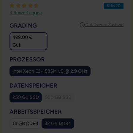
SUN20
Durchschnittliche Bewertung von 4.67 von 5 Sternen
3 Bewertungen
AUSWÄHLEN
GRADING
Details zum Zustand
499,00 €
Gut
AUSWÄHLEN
PROZESSOR
Intel Xeon E3-1535M v5 @ 2,9 GHz
AUSWÄHLEN
DATENSPEICHER
250 GB SSD
500 GB SSD
(Diese Option ist zurzeit nicht verfügbar.
AUSWÄHLEN
ARBEITSSPEICHER
16 GB DDR4
32 GB DDR4