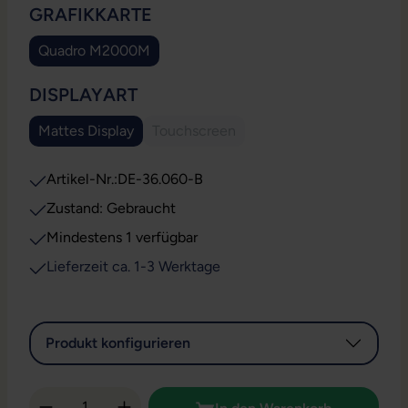
AUSWÄHLEN
GRAFIKKARTE
Quadro M2000M
AUSWÄHLEN
DISPLAYART
Mattes Display
Touchscreen
(Diese Option ist zurzeit nicht verfügb
Artikel-Nr.:
DE-36.060-B
Zustand: Gebraucht
Mindestens 1 verfügbar
Lieferzeit ca. 1-3 Werktage
Produkt konfigurieren
Produkt Anzahl: Gib den gewünschten Wert 