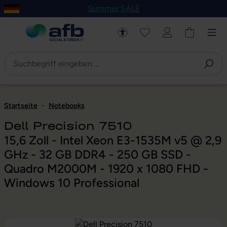
Summer SALE
um Hauptinhalt springen
Zur Navigation der B2B-Plattform springen
Startseite
-
Notebooks
Dell Precision 7510
15,6 Zoll - Intel Xeon E3-1535M v5 @ 2,9
GHz - 32 GB DDR4 - 250 GB SSD -
Quadro M2000M - 1920 x 1080 FHD -
Windows 10 Professional
Bildergalerie überspringen