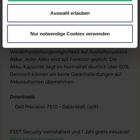
Produktbeschreibung
Auswahl erlauben
Lieferumfang:
Notebook, Netzteil, Akku,
Produktschlüssel (Der Aufkleber befindet sich auf
dem Gehäuse oder die Lizenz ist bereits digital
Nur notwendige Cookies verwenden
hinterlegt)
Installation:
Windows10 64Bit vorinstalliert inklusive
Wiederherstellungsmöglichkeit auf Auslieferzustand.
Akku:
Jeder Akku wird auf Funktion geprüft. Die
Akku-Kapazität liegt im Normalfall deutlich über 60%.
Dennoch können wir keine Garantieleistungen auf
Akkulaufzeiten übernehmen.
Downloads
Dell Precision 7510 - Datenblatt (pdf)
ESET Security vorinstalliert und 1 Jahr gratis inklusive!
Mehr Informationen hier.