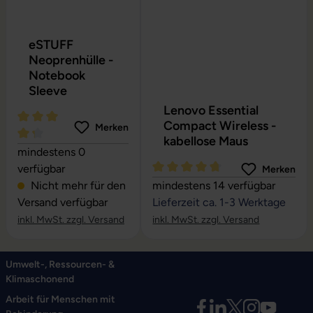
eSTUFF
Neoprenhülle -
Notebook
Sleeve
Lenovo Essential
Compact Wireless -
Merken
kabellose Maus
Durchschnittliche Bewertung von 4.24 von 5 Sternen
mindestens 0
verfügbar
Merken
Durchschnittliche Bewertung vo
Nicht mehr für den
mindestens 14 verfügbar
Versand verfügbar
Lieferzeit ca. 1-3 Werktage
inkl. MwSt. zzgl. Versand
inkl. MwSt. zzgl. Versand
Umwelt-, Ressourcen- &
Klimaschonend
Arbeit für Menschen mit