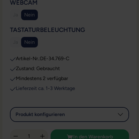
AUSWÄHLEN
WEBCAM
Ja
Nein
(Diese Option ist zurzeit nicht verfügbar.)
AUSWÄHLEN
TASTATURBELEUCHTUNG
Ja
Nein
(Diese Option ist zurzeit nicht verfügbar.)
Artikel-Nr.:
DE-34.769-C
Zustand: Gebraucht
Mindestens 2 verfügbar
Lieferzeit ca. 1-3 Werktage
Produkt konfigurieren
Produkt Anzahl: Gib den gewünschten Wert 
In den Warenkorb