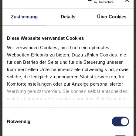
Displayauflösung:
1920 x 1080 FHD
Zustimmung
Details
Über Cookies
Displayart:
Mattes Display
Prozessor:
Intel Core i7 8850H @ 2,6
Diese Webseite verwendet Cookies
GHz
Wir verwenden Cookies, um Ihnen ein optimales
CPU Generation:
8
Webseiten-Erlebnis zu bieten. Dazu zählen Cookies, die
für den Betrieb der Seite und für die Steuerung unserer
Prozessorkerne:
6
kommerziellen Unternehmensziele notwendig sind, sowie
Datenspeicher:
1 TB SSD
solche, die lediglich zu anonymen Statistikzwecken, für
Komforteinstellungen oder zur Anzeige personalisierter
Arbeitsspeicher:
32 GB DDR4
Werbung genutzt werden. Sie können selbst entscheiden,
welche Kategorien Sie erlauben möchten. Bitte beachten
Webcam:
Nein
Sie, dass aufgrund Ihrer Einstellungen, womöglich nicht
LTE:
Nein
alle Funktionen der Webseite zur Verfügung stehen.
Einwilligungsauswahl
Weitere Informationen finden Sie in
Notwendig
Fingerprintreader:
Nein
unserer Datenschutzerklärung.