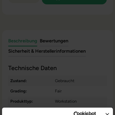
Beschreibung
Bewertungen
Sicherheit & Herstellerinformationen
Technische Daten
Zustand:
Gebraucht
Grading:
Fair
Produkttyp:
Workstation
Displaygröße:
15,6 Zoll