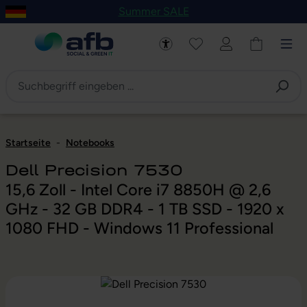
Summer SALE
um Hauptinhalt springen
Zur Navigation der B2B-Plattform springen
Startseite
-
Notebooks
Dell Precision 7530
15,6 Zoll - Intel Core i7 8850H @ 2,6
GHz - 32 GB DDR4 - 1 TB SSD - 1920 x
1080 FHD - Windows 11 Professional
Bildergalerie überspringen