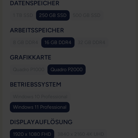
AUSWÄHLEN
DATENSPEICHER
1 TB SSD
250 GB SSD
500 GB SSD
(Diese Option ist zurzeit nicht verfügbar.)
(Diese Option ist zurzeit ni
AUSWÄHLEN
ARBEITSSPEICHER
8 GB DDR4
16 GB DDR4
32 GB DDR4
(Diese Option ist zurzeit nicht verfügbar.)
(Diese Option ist zurzeit
AUSWÄHLEN
GRAFIKKARTE
Quadro P1000
Quadro P2000
(Diese Option ist zurzeit nicht verfügbar.)
AUSWÄHLEN
BETRIEBSSYSTEM
Windows 10 Professional
(Diese Option ist zurzeit nicht verfügbar.)
Windows 11 Professional
AUSWÄHLEN
DISPLAYAUFLÖSUNG
1920 x 1080 FHD
3840 x 2160 4K UHD
(Diese Option ist zurzeit nicht