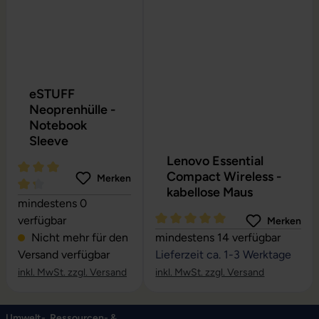
eSTUFF
Neoprenhülle -
Notebook
Sleeve
Lenovo Essential
Compact Wireless -
Merken
kabellose Maus
Durchschnittliche Bewertung von 4.24 von 5 Sternen
mindestens 0
verfügbar
Merken
Durchschnittliche Bewertung vo
Nicht mehr für den
mindestens 14 verfügbar
Versand verfügbar
Lieferzeit ca. 1-3 Werktage
inkl. MwSt. zzgl. Versand
inkl. MwSt. zzgl. Versand
Umwelt-, Ressourcen- &