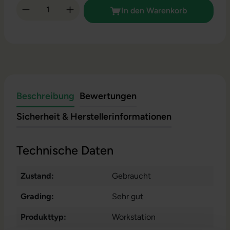
Produkt Anzahl: Gib den gewünschten Wert 
In den Warenkorb
Beschreibung
Bewertungen
Sicherheit & Herstellerinformationen
Technische Daten
Zustand:
Gebraucht
Grading:
Sehr gut
Produkttyp:
Workstation