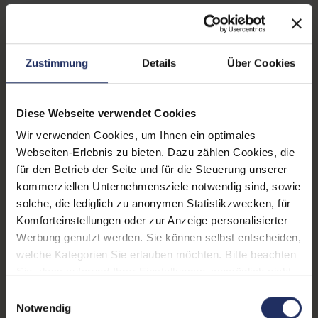
Displaygröße:
15,6 Zoll
Displayauflösung:
1920 x 1080 FHD
Zustimmung
Details
Über Cookies
Displayart:
Mattes Display
Prozessor:
Intel Core i7 8850H @ 2,6
GHz
Diese Webseite verwendet Cookies
Wir verwenden Cookies, um Ihnen ein optimales
CPU Generation:
8
Webseiten-Erlebnis zu bieten. Dazu zählen Cookies, die
Prozessorkerne:
6
für den Betrieb der Seite und für die Steuerung unserer
kommerziellen Unternehmensziele notwendig sind, sowie
Datenspeicher:
250 GB SSD
solche, die lediglich zu anonymen Statistikzwecken, für
Komforteinstellungen oder zur Anzeige personalisierter
Arbeitsspeicher:
16 GB DDR4
Werbung genutzt werden. Sie können selbst entscheiden,
Grafikkarte:
Quadro P2000
welche Kategorien Sie erlauben möchten. Bitte beachten
Sie, dass aufgrund Ihrer Einstellungen, womöglich nicht
Grafikkartenspeicher:
4 GB GDDR5
alle Funktionen der Webseite zur Verfügung stehen.
Einwilligungsauswahl
Weitere Informationen finden Sie in
Notwendig
Webcam:
Nein