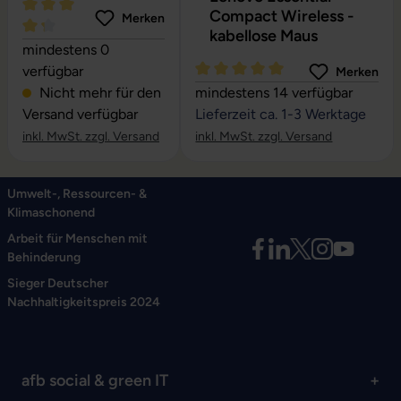
Compact Wireless -
Merken
kabellose Maus
Durchschnittliche Bewertung von 4.24 von 5 Sternen
mindestens 0
verfügbar
Merken
Durchschnittliche Bewertung vo
Nicht mehr für den
mindestens 14 verfügbar
Versand verfügbar
Lieferzeit ca. 1-3 Werktage
inkl. MwSt. zzgl. Versand
inkl. MwSt. zzgl. Versand
Umwelt-, Ressourcen- &
Klimaschonend
Arbeit für Menschen mit
Behinderung
Sieger Deutscher
Nachhaltigkeitspreis 2024
afb social & green IT