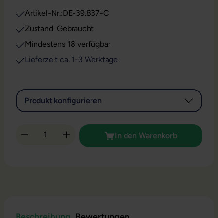
Artikel-Nr.:
DE-39.837-C
Zustand: Gebraucht
Mindestens 18 verfügbar
Lieferzeit ca. 1-3 Werktage
Produkt konfigurieren
Produkt Anzahl: Gib den gewünschten Wert 
In den Warenkorb
Beschreibung
Bewertungen