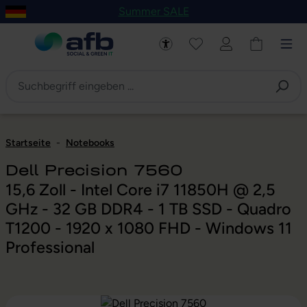
Summer SALE
um Hauptinhalt springen
Zur Navigation der B2B-Plattform springen
Startseite
-
Notebooks
Dell Precision 7560
15,6 Zoll - Intel Core i7 11850H @ 2,5
GHz - 32 GB DDR4 - 1 TB SSD - Quadro
T1200 - 1920 x 1080 FHD - Windows 11
Professional
Bildergalerie überspringen