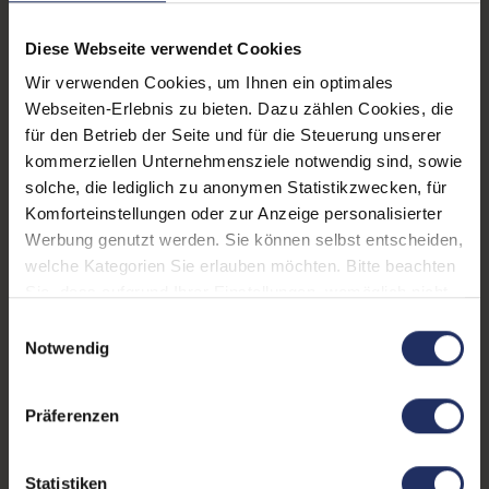
Prozessorkerne:
8
Diese Webseite verwendet Cookies
Datenspeicher:
1 TB SSD
Wir verwenden Cookies, um Ihnen ein optimales
Arbeitsspeicher:
32 GB DDR4
Webseiten-Erlebnis zu bieten. Dazu zählen Cookies, die
für den Betrieb der Seite und für die Steuerung unserer
Grafikkarte:
Quadro T1200
kommerziellen Unternehmensziele notwendig sind, sowie
Grafikkartenspeicher:
4 GB GDDR6
solche, die lediglich zu anonymen Statistikzwecken, für
Komforteinstellungen oder zur Anzeige personalisierter
Webcam:
Ja
Werbung genutzt werden. Sie können selbst entscheiden,
welche Kategorien Sie erlauben möchten. Bitte beachten
LTE:
Nein
Sie, dass aufgrund Ihrer Einstellungen, womöglich nicht
Fingerprintreader:
Ja
alle Funktionen der Webseite zur Verfügung stehen.
Einwilligungsauswahl
Weitere Informationen finden Sie in
Notwendig
Tastaturbeleuchtung:
Ja
unserer Datenschutzerklärung.
Betriebssystem:
Windows 11 Professional
Präferenzen
Schnittstellen:
1x Audio / Mikrofon - 3.5
mm Combo
, 1x Bluetooth
,
Statistiken