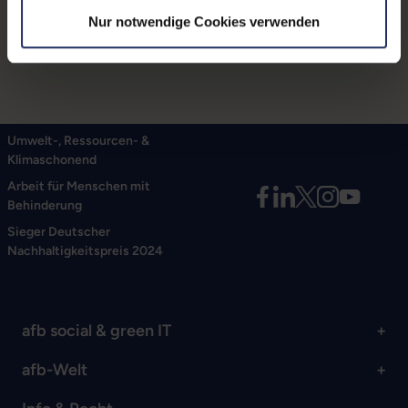
Hardware sicher zu fixieren.
Nur notwendige Cookies verwenden
Umwelt-, Ressourcen- &
Klimaschonend
Arbeit für Menschen mit
Behinderung
Sieger Deutscher
Nachhaltigkeitspreis 2024
afb social & green IT
afb-Welt