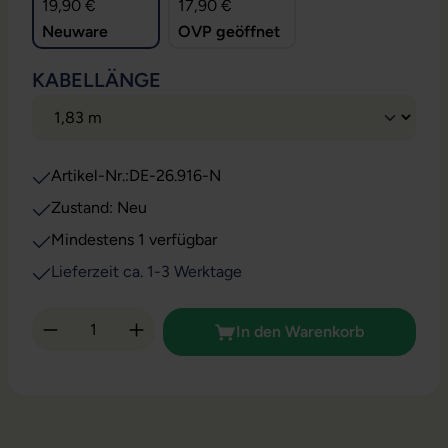
19,90 €
17,90 €
Neuware
OVP geöffnet
AUSWÄHLEN
KABELLÄNGE
Artikel-Nr.:
DE-26.916-N
Zustand: Neu
Mindestens 1 verfügbar
Lieferzeit ca. 1-3 Werktage
Produkt Anzahl: Gib den gewünschten Wert 
In den Warenkorb