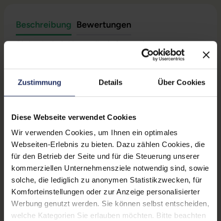
Beschreibung
Bewertungen
Sicherheit & Herstellerinformationen
Technische Daten
Zustimmung
Details
Über Cookies
Grading:
Neuware
Diese Webseite verwendet Cookies
Kabellänge:
1,83 m
Wir verwenden Cookies, um Ihnen ein optimales
Produkttyp:
Sicherungskabel
Webseiten-Erlebnis zu bieten. Dazu zählen Cookies, die
für den Betrieb der Seite und für die Steuerung unserer
Material:
Karbonstahl
kommerziellen Unternehmensziele notwendig sind, sowie
solche, die lediglich zu anonymen Statistikzwecken, für
Partnerprogramm:
Nein
Komforteinstellungen oder zur Anzeige personalisierter
Zustand:
Neu
Werbung genutzt werden. Sie können selbst entscheiden,
welche Kategorien Sie erlauben möchten. Bitte beachten
GTIN/EAN:
5397063212859