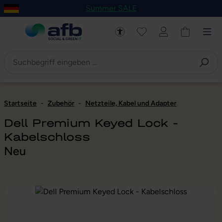
Summer SALE
um Hauptinhalt springen
Zur Navigation der B2B-Plattform springen
Startseite
-
Zubehör
-
Netzteile, Kabel und Adapter
Dell Premium Keyed Lock -
Kabelschloss
Neu
Bildergalerie überspringen