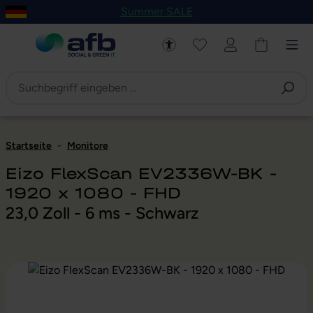
Summer SALE
um Hauptinhalt springen
Zur Navigation der B2B-Plattform springen
Startseite
-
Monitore
Eizo FlexScan EV2336W-BK -
1920 x 1080 - FHD
23,0 Zoll - 6 ms - Schwarz
Bildergalerie überspringen