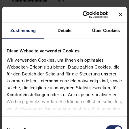
Seitenverhältnis:
16:9
Reaktionszeit:
6 ms
Kontrast:
1000:1
Zustimmung
Details
Über Cookies
Blickwinkel:
170°/160°
Ergonomie:
Höhenverstellbar
, Neigbar
,
Diese Webseite verwendet Cookies
Pivot-Funktion
, Schwenkbar
Wir verwenden Cookies, um Ihnen ein optimales
Schnittstellen:
1x Audio - Ausgang - 3.5 mm
,
Webseiten-Erlebnis zu bieten. Dazu zählen Cookies, die
1x Audio - Eingang - 3.5 mm
,
für den Betrieb der Seite und für die Steuerung unserer
1x DVI-D
Mehr anzeigen
, 1x DisplayPort
, 1x
kommerziellen Unternehmensziele notwendig sind, sowie
VGA
, 3x USB 2 Typ A
solche, die lediglich zu anonymen Statistikzwecken, für
Farbe:
Schwarz
Komforteinstellungen oder zur Anzeige personalisierter
Werbung genutzt werden. Sie können selbst entscheiden,
Webcam:
Nein
welche Kategorien Sie erlauben möchten. Bitte beachten
Lautsprecher:
Ja
Sie, dass aufgrund Ihrer Einstellungen, womöglich nicht
alle Funktionen der Webseite zur Verfügung stehen.
Einwilligungsauswahl
Touchscreen:
Nein