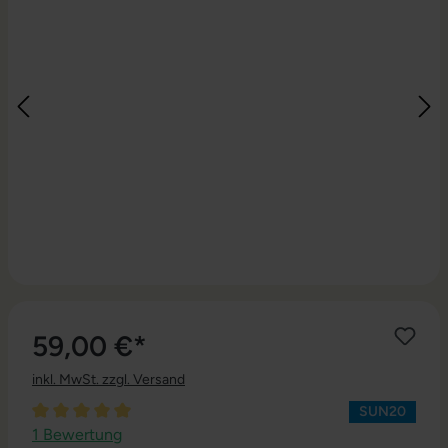
59,00 €*
inkl. MwSt. zzgl. Versand
SUN20
Durchschnittliche Bewertung von 5 von 5 Sternen
1 Bewertung