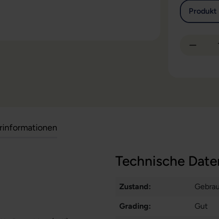
Produkt 
Produkt
erinformationen
Technische Date
Zustand:
Gebra
Grading:
Gut