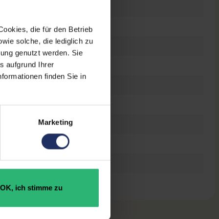
rz
ookies, die für den Betrieb
ie solche, die lediglich zu
bung genutzt werden. Sie
s aufgrund Ihrer
formationen finden Sie in
t
Marketing
50876076
552,5 x 368 mm
OK, ich stimme zu