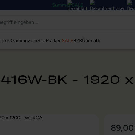
Summer SALE
ucker
Gaming
Zubehör
Marken
SALE
B2B
Über afb
2416W-BK - 1920 
89,00