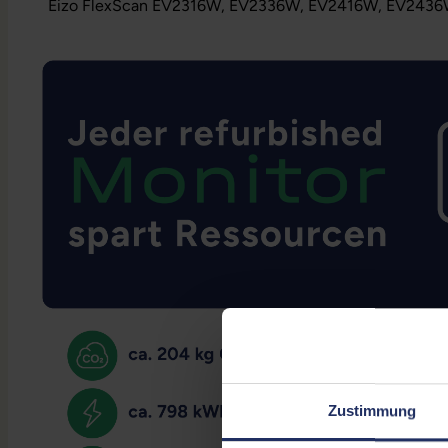
Eizo FlexScan EV2316W, EV2336W, EV2416W, EV2436W 
Zustimmung