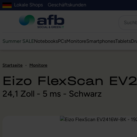
Lokale Shops
Geschäftskunden
Hauptinhalt springen
ur Suche springen
Zur Hauptnavigation springen
Zur Navigation der B2B-Plattform springen
Summer SALE
Notebooks
PCs
Monitore
Smartphones
Tablets
Dr
Startseite
-
Monitore
Eizo FlexScan EV
24,1 Zoll - 5 ms - Schwarz
Bildergalerie überspringen