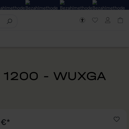
x 1200 - WUXGA
 €*