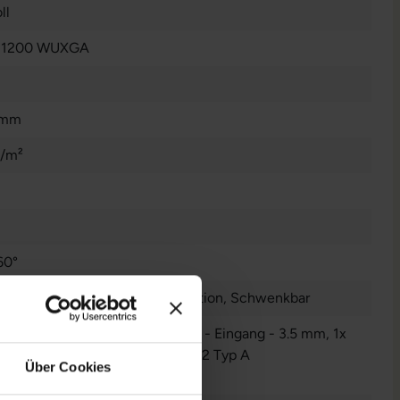
ll
x 1200 WUXGA
 mm
d/m²
60°
erstellbar
, Neigbar
, Pivot-Funktion
, Schwenkbar
io - Ausgang - 3.5 mm
, 1x Audio - Eingang - 3.5 mm
, 1x
, 1x DisplayPort
, 1x VGA
, 2x USB 2 Typ A
Über Cookies
nzeigen