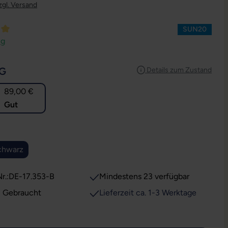
zgl. Versand
SUN20
ttliche Bewertung von 5 von 5 Sternen
ng
AUSWÄHLEN
G
Details zum Zustand
89,00 €
Gut
USWÄHLEN
chwarz
r.:
DE-17.353-B
Mindestens 23 verfügbar
: Gebraucht
Lieferzeit ca. 1-3 Werktage