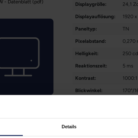
- Datenblatt (pdf)
Displaygröße:
24,1 Zo
Displayauflösung:
1920 
Paneltyp:
TN
Pixelabstand:
0,270
Helligkeit:
250 c
Reaktionszeit:
5 ms
Kontrast:
1000:1
Blickwinkel:
170°/1
Ergonomie:
Höhenv
Schnittstellen:
1x Aud
DVI-D
Details
Mehr a