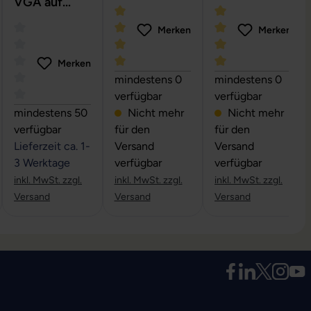
VGA auf
VGA -
Merken
Merken
Videokabel
Merken
e Bewertung von 0 von 5 Sternen
Durchschnittliche Bewertung von 5 von
Durchschnittliche 
mindestens 0
mindestens 0
verfügbar
verfügbar
on 5 Sternen
Durchschnittliche Bewertung von 0 von 5 Sternen
mindestens 50
Nicht mehr
Nicht mehr
verfügbar
für den
für den
Lieferzeit ca. 1-
Versand
Versand
3 Werktage
verfügbar
verfügbar
inkl. MwSt. zzgl.
inkl. MwSt. zzgl.
inkl. MwSt. zzgl.
Versand
Versand
Versand