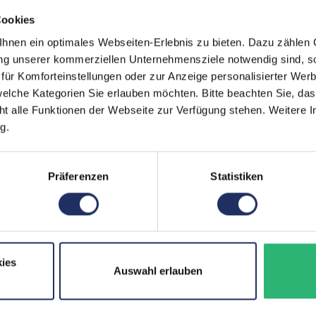
Farbe:
Schwa
Cookies
Webcam:
Nein
nen ein optimales Webseiten-Erlebnis zu bieten. Dazu zählen C
ung unserer kommerziellen Unternehmensziele notwendig sind, sow
Lautsprecher:
Ja
ür Komforteinstellungen oder zur Anzeige personalisierter Wer
elche Kategorien Sie erlauben möchten. Bitte beachten Sie, das
Touchscreen:
Nein
ht alle Funktionen der Webseite zur Verfügung stehen. Weitere In
Partnerprogramm:
Ja
g.
Stromverbrauch:
45 Wat
Präferenzen
Statistiken
GTIN/EAN:
42511
Maße (LxBxH):
233 x 
Gewicht:
6,1 kg
ies
Auswahl erlauben