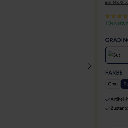
inkl. MwSt. z
Durchschni
1 Bewertu
GRADIN
A
FARBE
Grau
S
Artikel-N
Zustand