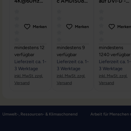
4K@60Hz
c AMDIS08B
auf DVI-D -
HDMI auf
- 4K Ultra HD
Videokabel
HDMI -
Webcam
Videokabel
Merken
Merken
Merke
Durchschnittliche Bewertung von 0 von 5 Sternen
Durchschnittliche Bewertung von 0
Durchschnittli
mindestens 12
mindestens 9
mindestens
verfügbar
verfügbar
1240 verfügbar
Lieferzeit ca. 1-
Lieferzeit ca. 1-
Lieferzeit ca. 1-
3 Werktage
3 Werktage
3 Werktage
inkl. MwSt. zzgl.
inkl. MwSt. zzgl.
inkl. MwSt. zzgl.
Versand
Versand
Versand
Umwelt-, Ressourcen- & Klimaschonend
Arbeit für Menschen 