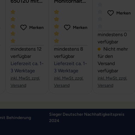
650120 mit
Monitorhalte
Monitorarm
Gasfeder -
rung mit
Merken
Monitorarm
Gasfeder -
Monitorarm
n
Merken
Merken
Durchschnittlich
mindestens 0
verfügbar
 von 5 Sternen
che Bewertung von 0 von 5 Sternen
Durchschnittliche Bewertung von 5 von 5 Sternen
Durchschnittliche Bewertung von 5 v
mindestens 12
mindestens 8
Nicht mehr
verfügbar
verfügbar
für den
Lieferzeit ca. 1-
Lieferzeit ca. 1-
Versand
3 Werktage
3 Werktage
verfügbar
inkl. MwSt. zzgl.
inkl. MwSt. zzgl.
inkl. MwSt. zzgl.
Versand
Versand
Versand
Sieger Deutscher Nachhaltigkeitspreis
mit Behinderung
2024