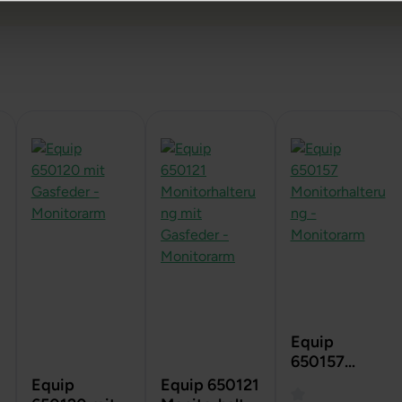
Equip
650157
Monitorhalte
Equip
Equip 650121
rung -