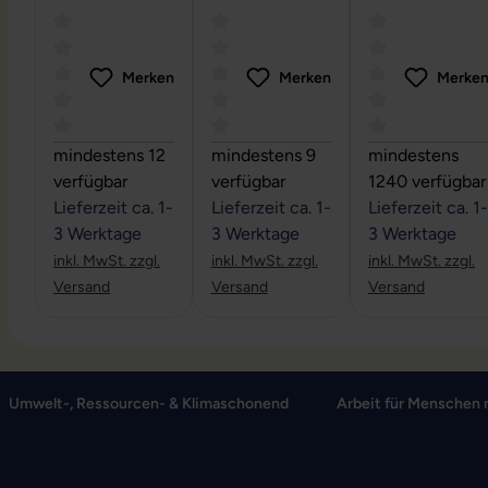
HDMI auf
- 4K Ultra HD
Videokabel
HDMI -
Webcam
Videokabel
Merken
Merken
Merke
Durchschnittliche Bewertung von 0 von 5 Sternen
Durchschnittliche Bewertung von 0
Durchschnittli
mindestens 12
mindestens 9
mindestens
verfügbar
verfügbar
1240 verfügbar
Lieferzeit ca. 1-
Lieferzeit ca. 1-
Lieferzeit ca. 1-
3 Werktage
3 Werktage
3 Werktage
inkl. MwSt. zzgl.
inkl. MwSt. zzgl.
inkl. MwSt. zzgl.
Versand
Versand
Versand
Umwelt-, Ressourcen- & Klimaschonend
Arbeit für Menschen 