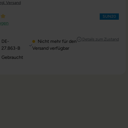
zgl. Versand
SUN20
ttliche Bewertung von 5 von 5 Sternen
ngen
Details zum Zustand
DE-
Nicht mehr für den
27.863-B
Versand verfügbar
: Gebraucht