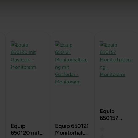
Equip
650157
Monitorhalte
Equip
Equip 650121
rung -
650120 mit
Monitorhalte