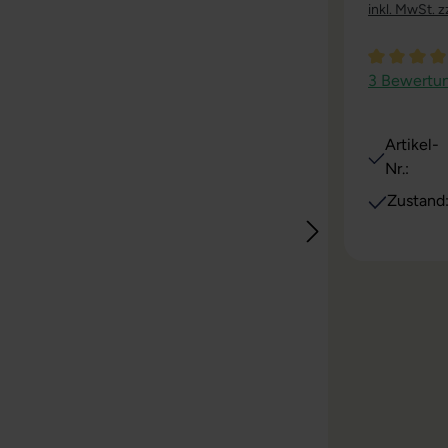
inkl. MwSt. z
Durchschni
3 Bewertu
Artikel-
Nr.:
Zustand