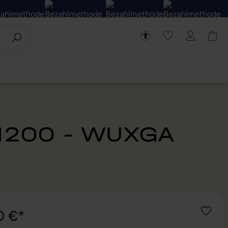
 1200 - WUXGA
0 €*