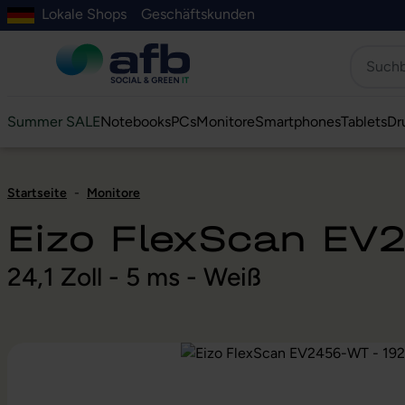
Lokale Shops
Geschäftskunden
Hauptinhalt springen
ur Suche springen
Zur Hauptnavigation springen
Zur Navigation der B2B-Plattform springen
Summer SALE
Notebooks
PCs
Monitore
Smartphones
Tablets
Dr
Startseite
-
Monitore
Eizo FlexScan EV
24,1 Zoll - 5 ms - Weiß
Bildergalerie überspringen