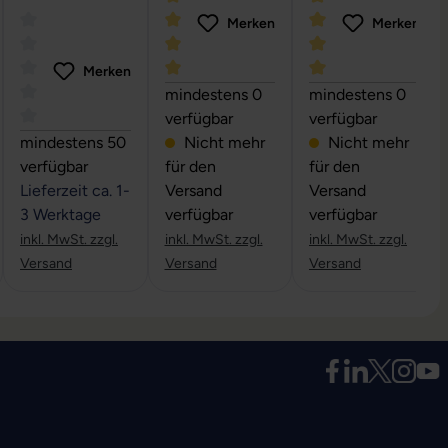
VGA -
Merken
Merken
Videokabel
Merken
e Bewertung von 0 von 5 Sternen
Durchschnittliche Bewertung von 5 von
Durchschnittliche 
mindestens 0
mindestens 0
verfügbar
verfügbar
on 5 Sternen
Durchschnittliche Bewertung von 0 von 5 Sternen
mindestens 50
Nicht mehr
Nicht mehr
verfügbar
für den
für den
Lieferzeit ca. 1-
Versand
Versand
3 Werktage
verfügbar
verfügbar
inkl. MwSt. zzgl.
inkl. MwSt. zzgl.
inkl. MwSt. zzgl.
Versand
Versand
Versand