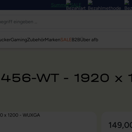
Summer SALE
ucker
Gaming
Zubehör
Marken
SALE
B2B
Über afb
2456-WT - 1920 x
149,0