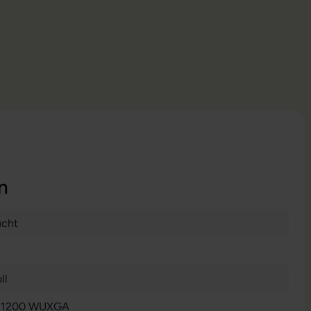
n
ucht
ll
x 1200 WUXGA