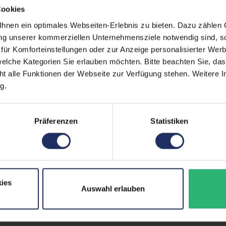
Cookies
Webcam:
Nein
nen ein optimales Webseiten-Erlebnis zu bieten. Dazu zählen C
Lautsprecher:
Ja
ung unserer kommerziellen Unternehmensziele notwendig sind, sow
ür Komforteinstellungen oder zur Anzeige personalisierter Wer
Touchscreen:
Nein
elche Kategorien Sie erlauben möchten. Bitte beachten Sie, das
ht alle Funktionen der Webseite zur Verfügung stehen. Weitere In
Partnerprogramm:
Ja
g.
Stromverbrauch:
11 Wat
GTIN/EAN:
49950
Präferenzen
Statistiken
Maße (LxBxH):
190 x 
Gewicht:
5,7 kg
ies
Auswahl erlauben