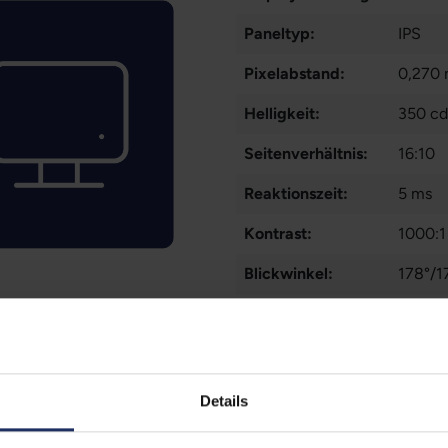
Paneltyp:
IPS
Pixelabstand:
0,270
Helligkeit:
350 c
Seitenverhältnis:
16:10
Reaktionszeit:
5 ms
Kontrast:
1000:1
Blickwinkel:
178°/1
Ergonomie:
Höhenv
Schnittstellen:
1x Aud
DVI-D
Details
Mehr a
Farbe:
Weiß