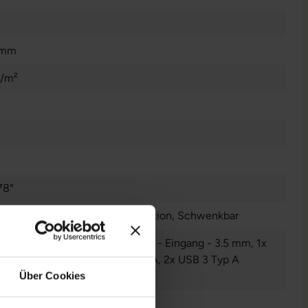
 mm
d/m²
78°
erstellbar
, Neigbar
, Pivot-Funktion
, Schwenkbar
io - Ausgang - 3.5 mm
, 1x Audio - Eingang - 3.5 mm
, 1x
, 1x DisplayPort
, 1x HDMI
, 1x VGA
, 2x USB 3 Typ A
Über Cookies
nzeigen