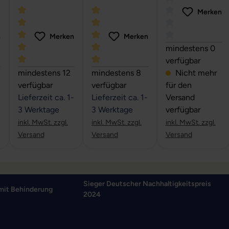
Monitorarm
Gasfeder -
rung mit
Merken
Monitorarm
Gasfeder -
Monitorarm
n
Merken
Merken
Durchschnittlich
mindestens 0
verfügbar
 von 5 Sternen
che Bewertung von 0 von 5 Sternen
Durchschnittliche Bewertung von 5 von 5 Sternen
Durchschnittliche Bewertung von 5 v
mindestens 12
mindestens 8
Nicht mehr
verfügbar
verfügbar
für den
Lieferzeit ca. 1-
Lieferzeit ca. 1-
Versand
3 Werktage
3 Werktage
verfügbar
inkl. MwSt. zzgl.
inkl. MwSt. zzgl.
inkl. MwSt. zzgl.
Versand
Versand
Versand
Sieger Deutscher Nachhaltigkeitspreis
mit Behinderung
2024