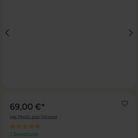
69,00 €*
inkl. MwSt. zzgl. Versand
Durchschnittliche Bewertung von 5 von 5 Sternen
1 Bewertung