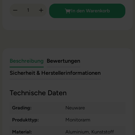
Produkt Anzahl: Gib den gewünschten Wert 
In den Warenkorb
Beschreibung
Bewertungen
Sicherheit & Herstellerinformationen
Technische Daten
Grading:
Neuware
Produkttyp:
Monitorarm
Material:
Aluminium
, Kunststoff