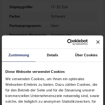
Displaygröße:
17-32 Zoll
Farbe:
Schwarz
Partnerprogramm:
Nein
Besondere Merkmale:
Eingebautes
Kabelmanagement
Zustand:
Neu
Zustimmung
Details
Über Cookies
Bauform:
Dual
GTIN/EAN:
4015867224373
Diese Webseite verwendet Cookies
Maße (LxBxH):
110 x 825 x 570 mm
Wir verwenden Cookies, um Ihnen ein optimales
Webseiten-Erlebnis zu bieten. Dazu zählen Cookies, die
Gewicht:
3,57 kg
für den Betrieb der Seite und für die Steuerung unserer
kommerziellen Unternehmensziele notwendig sind, sowie
Herstellernummer:
650121
solche, die lediglich zu anonymen Statistikzwecken, für