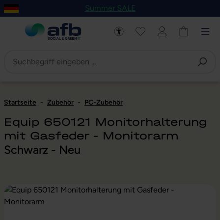
Summer SALE
um Hauptinhalt springen
Zur Navigation der B2B-Plattform springen
Startseite
-
Zubehör
-
PC-Zubehör
Equip 650121 Monitorhalterung
mit Gasfeder - Monitorarm
Schwarz - Neu
Bildergalerie überspringen