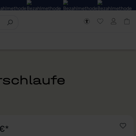
rschlaufe
 €*