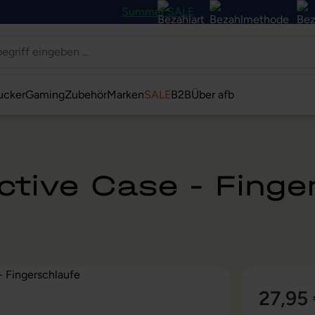
Summer SALE
ucker
Gaming
Zubehör
Marken
SALE
B2B
Über afb
ctive Case - Finge
27,95