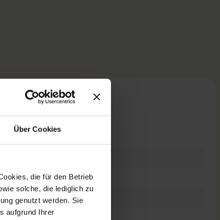
n
Über Cookies
Neuware
ookies, die für den Betrieb
Fingerschlaufe
ie solche, die lediglich zu
Fairphone 6
bung genutzt werden. Sie
s aufgrund Ihrer
Cloud White