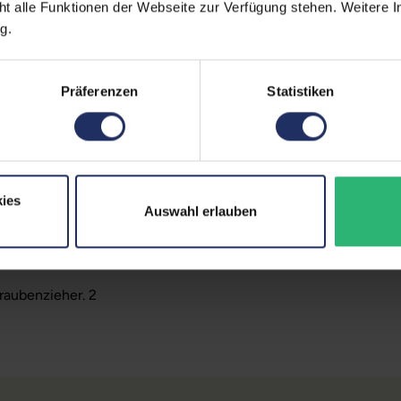
ht alle Funktionen der Webseite zur Verfügung stehen. Weitere In
g.
Partnerprogramm:
Passend für Hersteller:
Präferenzen
Statistiken
Zustand:
enen.
GTIN/EAN:
Maße (LxBxH):
ies
e verwenden. Das
Herstellernummer:
Auswahl erlauben
raubenzieher. 2