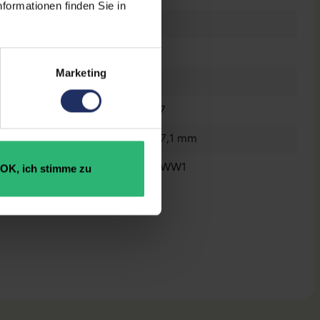
formationen finden Sie in
Nein
Fairphone
Marketing
Neu
8718819370277
106,5 x 73,16 x 7,1 mm
F6FNGR-1WH-WW1
OK, ich stimme zu