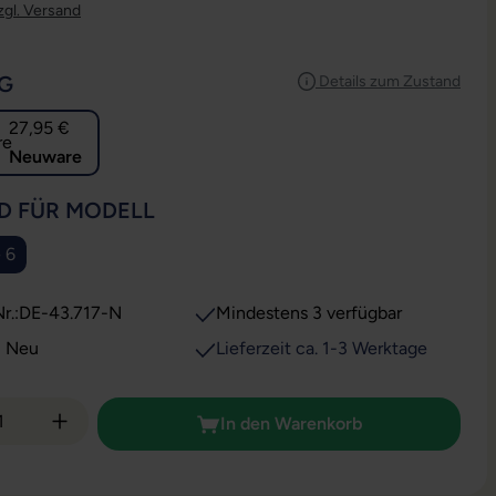
zgl. Versand
AUSWÄHLEN
G
Details zum Zustand
27,95 €
Neuware
AUSWÄHLEN
D FÜR MODELL
 6
r.:
DE-43.717-N
Mindestens 3 verfügbar
: Neu
Lieferzeit ca. 1-3 Werktage
 Anzahl: Gib den gewünschten Wert ein od
In den Warenkorb