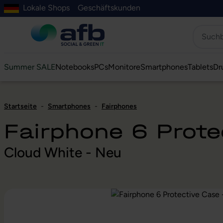
Lokale Shops
Geschäftskunden
Hauptinhalt springen
ur Suche springen
Zur Hauptnavigation springen
Zur Navigation der B2B-Plattform springen
Summer SALE
Notebooks
PCs
Monitore
Smartphones
Tablets
Dr
Startseite
-
Smartphones
-
Fairphones
Fairphone 6 Prote
Cloud White - Neu
Bildergalerie überspringen