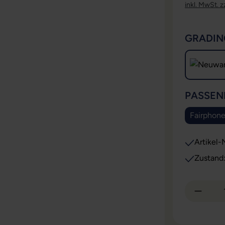
inkl. MwSt. z
GRADIN
PASSEN
Fairphone
Artikel-N
Zustand
Produkt