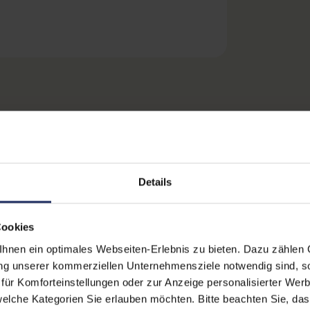
erinformationen
Technische Date
Details
Grading:
Cookies
 des Fairphone (Gen. 6) um
nen ein optimales Webseiten-Erlebnis zu bieten. Dazu zählen C
Produkttyp:
nen wechseln und dein Gerät
ung unserer kommerziellen Unternehmensziele notwendig sind, sow
estigt und dient als
Passend für Modell:
ür Komforteinstellungen oder zur Anzeige personalisierter Wer
tion mit einer Schutzhülle
elche Kategorien Sie erlauben möchten. Bitte beachten Sie, das
Farbe: