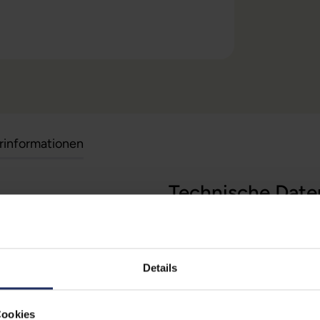
erinformationen
Technische Date
-Fi 4
Grading:
Produkttyp:
Details
TZ!Repeater-Familie. Mit ihm
Stromverbrauch:
windigkeit zu verzichten.
Cookies
Farbe: