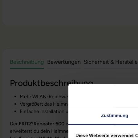
Beschreibung
Bewertungen
Sicherheit & Herstell
Produktbeschreibung
Mehr WLAN-Reichweite mit bis zu 600 MBit/s und Wi
Vergrößert das Heimnetz mit WLAN Mesh
Einfache Installation und komfortable Bedienung
Zustimmung
Der
FRITZ!Repeater 600
ist das kleinste Mitglied der FRI
erweiterst du dein Heimnetz
komfortabel
, ohne auf Gesch
Diese Webseite verwendet 