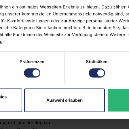
nen ein optimales Webseiten-Erlebnis zu bieten. Dazu zählen C
Partnerprogramm:
ung unserer kommerziellen Unternehmensziele notwendig sind, sow
 600 stehen dir bis zu 600
ür Komforteinstellungen oder zur Anzeige personalisierter Wer
Zustand:
Der Repeater unterstützt Wi-
elche Kategorien Sie erlauben möchten. Bitte beachten Sie, das
Frequenzband:
ht alle Funktionen der Webseite zur Verfügung stehen. Weitere In
g.
Verschlüsselungen:
ie verbundene FRITZ!Repeater
WLAN-Übertragungsrate (2
ießen kannst: Die
Mesh-
Präferenzen
Statistiken
imal geeignete WLAN-Band oder
GTIN/EAN:
Maße (LxBxH):
t mehreren verteilten
m WLAN in kleinen und großen
Herstellernummer:
ies
Auswahl erlauben
stendruck
: FRITZ!Repeater und
omatisch und der Repeater