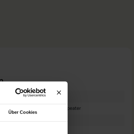
n
Neuware
WLAN Repeater
Über Cookies
2 Watt
Weiß