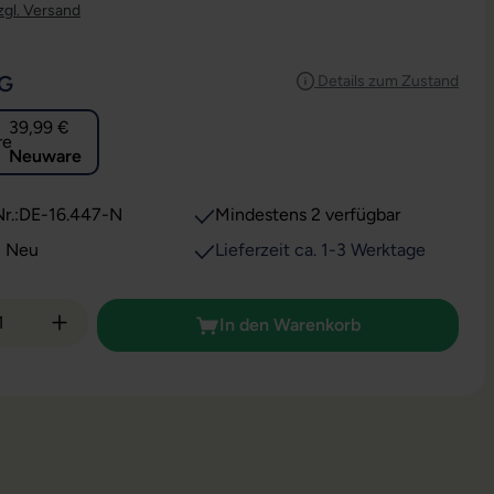
zgl. Versand
AUSWÄHLEN
G
Details zum Zustand
39,99 €
Neuware
r.:
DE-16.447-N
Mindestens 2 verfügbar
: Neu
Lieferzeit ca. 1-3 Werktage
 Anzahl: Gib den gewünschten Wert ein od
In den Warenkorb