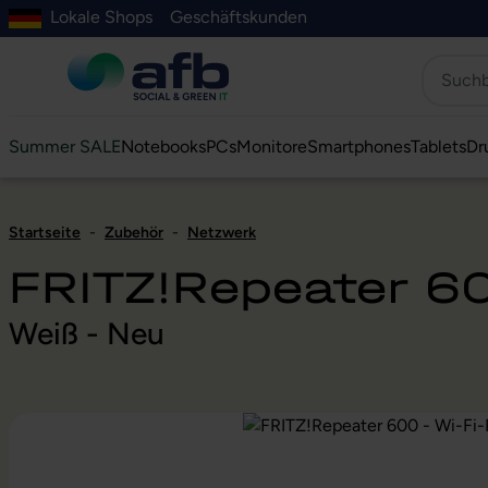
Lokale Shops
Geschäftskunden
Hauptinhalt springen
ur Suche springen
Zur Hauptnavigation springen
Zur Navigation der B2B-Plattform springen
Summer SALE
Notebooks
PCs
Monitore
Smartphones
Tablets
Dr
Startseite
-
Zubehör
-
Netzwerk
FRITZ!Repeater 60
Weiß - Neu
Bildergalerie überspringen