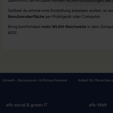
übernimmt die entsprechenden WLAN-Einstellungen des Ro
Solltest du einmal eine Einstellung anpassen wollen, so er
Benutzeroberfläche
per Mobilgerät oder Computer.
Bring komfortabel
mehr WLAN-Reichweite
in dein Zuhau
600!
Umwelt-, Ressourcen- & Klimaschonend
Arbeit für Menschen 
afb social & green IT
afb-Welt