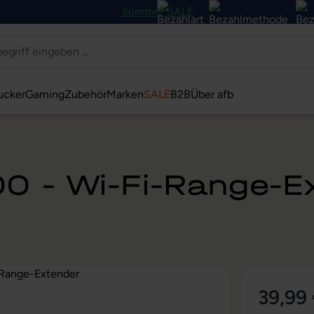
Summer SALE
ucker
Gaming
Zubehör
Marken
SALE
B2B
Über afb
0 - Wi-Fi-Range-E
39,99