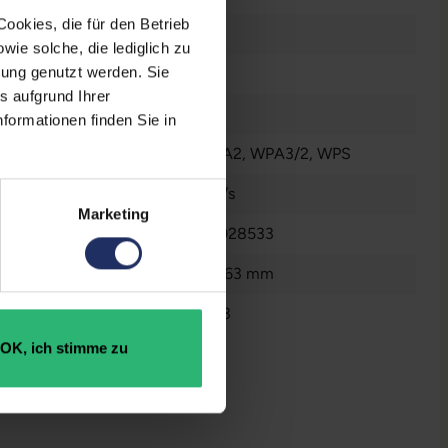
ookies, die für den Betrieb
Nein
ie solche, die lediglich zu
bung genutzt werden. Sie
Neu
s aufgrund Ihrer
2.4 GHz
formationen finden Sie in
WPA
, WPA2
, WPA3/2
, WPS
.4 GHz):
600 MBit/s
Marketing
4023125028533
30 x 63 x 63 mm
20002853
OK, ich stimme zu