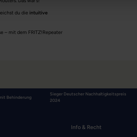
uters. Das war's!
reichst du die
intuitive
se – mit dem FRITZ!Repeater
Sieger Deutscher Nachhaltigkeitspreis
mit Behinderung
2024
Info & Recht