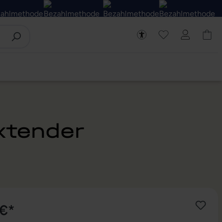
xtender
 €*