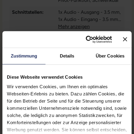
Pivot-Funktion
, Schwenkbar
Schnittstellen:
1x Audio - Ausgang - 3.5 mm
,
1x Audio - Eingang - 3.5 mm
,
1x DisplayPort
Mehr anzeigen
, 1x HDMI
, 1x
USB 3 Typ B
, 1x USB 3 Typ C
,
Farbe:
Grau
1x VGA
, 3x USB 3 Typ A
Webcam:
Nein
Zustimmung
Details
Über Cookies
Lautsprecher:
Ja
Touchscreen:
Nein
Diese Webseite verwendet Cookies
Partnerprogramm:
Ja
Wir verwenden Cookies, um Ihnen ein optimales
Webseiten-Erlebnis zu bieten. Dazu zählen Cookies, die
Stromverbrauch:
39 Watt
für den Betrieb der Seite und für die Steuerung unserer
kommerziellen Unternehmensziele notwendig sind, sowie
GTIN/EAN:
4059595827611
solche, die lediglich zu anonymen Statistikzwecken, für
Maße (LxBxH):
275 x 611,3 x 384,9 mm
Komforteinstellungen oder zur Anzeige personalisierter
Werbung genutzt werden. Sie können selbst entscheiden,