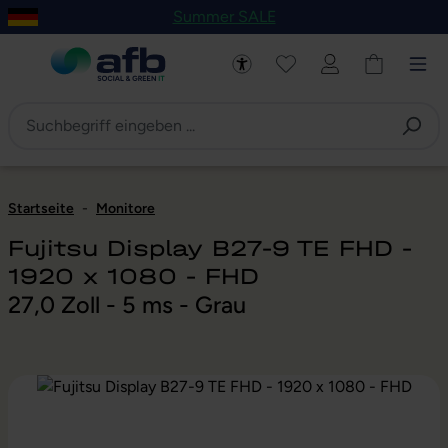
Summer SALE
um Hauptinhalt springen
Zur Navigation der B2B-Plattform springen
Startseite
-
Monitore
Fujitsu Display B27-9 TE FHD -
1920 x 1080 - FHD
27,0 Zoll - 5 ms - Grau
Bildergalerie überspringen