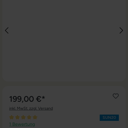
199,00 €*
inkl. MwSt. zzgl. Versand
SUN20
Durchschnittliche Bewertung von 5 von 5 Sternen
1 Bewertung