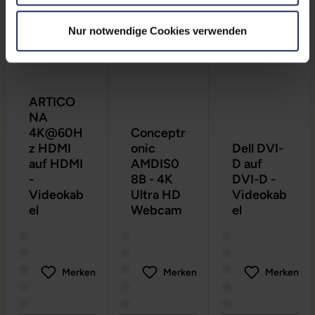
Nur notwendige Cookies verwenden
ARTICO
NA
4K@60H
Conceptr
z HDMI
onic
Dell DVI-
auf HDMI
AMDIS0
D auf
-
8B - 4K
DVI-D -
Videokab
Ultra HD
Videokab
el
Webcam
el
Merken
Merken
Merken