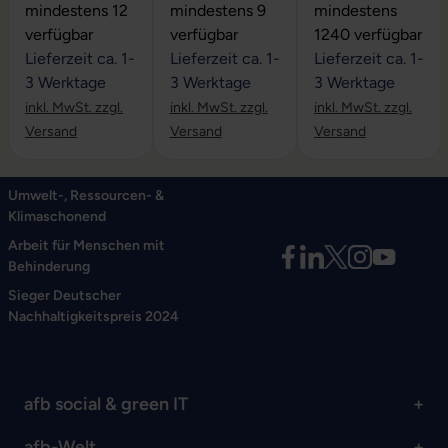
Durchschnittliche Bewertung von 0 von 5 Sternen
Durchschnittliche Bewertung von 0 vo
Durchschnittliche
mindestens 12
mindestens 9
mindestens
verfügbar
verfügbar
1240 verfügbar
Lieferzeit ca. 1-
Lieferzeit ca. 1-
Lieferzeit ca. 1-
3 Werktage
3 Werktage
3 Werktage
inkl. MwSt. zzgl.
inkl. MwSt. zzgl.
inkl. MwSt. zzgl.
Versand
Versand
Versand
Umwelt-, Ressourcen- &
Klimaschonend
Arbeit für Menschen mit
Behinderung
Sieger Deutscher
Nachhaltigkeitspreis 2024
afb social & green IT
afb-Welt