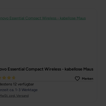
ovo Essential Compact Wireless - kabellose Maus
Merken
hschnittliche Bewertung von 4.81 von 5 Sternen
estens 12 verfügbar
erzeit ca. 1-3 Werktage
 MwSt. zzgl. Versand