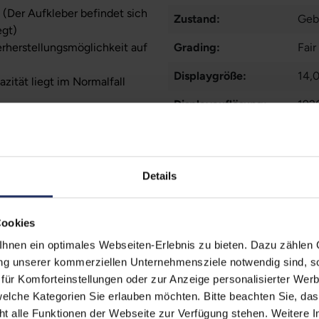
 (Der Aufkleber befindet sich
Zustand:
Geb
egt)
erherstellungsmöglichkeit auf
Grading:
Fair
Displaygröße:
14,0
zität liegt im Normalfall
Displayauflösung:
192
ufzeiten übernehmen.
Displayart:
Matt
Prozessor:
Int
Details
CPU Generation:
10
Prozessorkerne:
4
Cookies
nen ein optimales Webseiten-Erlebnis zu bieten. Dazu zählen C
Datenspeicher:
250
ung unserer kommerziellen Unternehmensziele notwendig sind, sow
Arbeitsspeicher:
8 G
ür Komforteinstellungen oder zur Anzeige personalisierter Wer
elche Kategorien Sie erlauben möchten. Bitte beachten Sie, das
Webcam:
Ja
ht alle Funktionen der Webseite zur Verfügung stehen. Weitere In