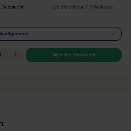
: Gebraucht
Lieferzeit ca. 1-3 Werktage
konfigurieren
 Anzahl: Gib den gewünschten Wert ein od
In den Warenkorb
n