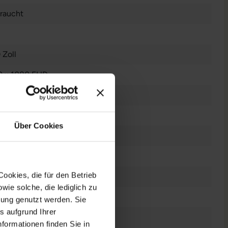
raucht
 Zoll
0 x 1080 FHD
es Display
el Core i5 10210U @ 1,6 GHz
Über Cookies
ookies, die für den Betrieb
 GB SSD
ie solche, die lediglich zu
B DDR4
bung genutzt werden. Sie
s aufgrund Ihrer
formationen finden Sie in