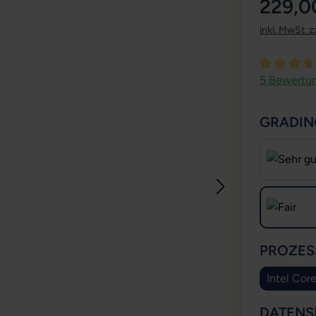
229,0
inkl. MwSt. z
Durchschni
5 Bewertu
GRADIN
PROZES
Intel Cor
DATENS