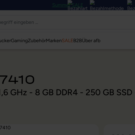
Summer SALE
ucker
Gaming
Zubehör
Marken
SALE
B2B
Über afb
U7410
@ 1,6 GHz - 8 GB DDR4 - 250 GB SSD