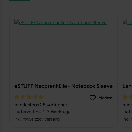
Produktgalerie überspringen
eSTUFF Neoprenhülle - Notebook Sleeve
Len
Merken
Durchschnittliche Bewertung von 5 von 5 Sternen
Durc
mindestens 28 verfügbar
mind
Lieferzeit ca. 1-3 Werktage
Lief
inkl. MwSt. zzgl. Versand
inkl.