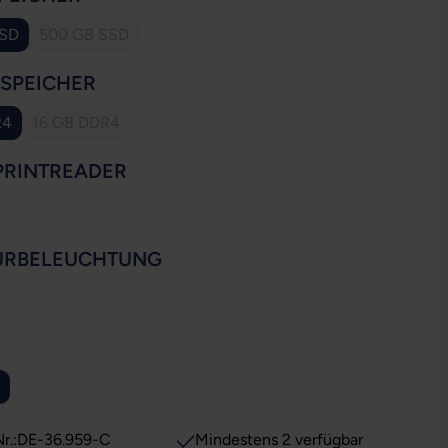
SSD
500 GB SSD
(Diese Option ist zurzeit nicht verfügbar.)
AUSWÄHLEN
SSPEICHER
R4
16 GB DDR4
(Diese Option ist zurzeit nicht verfügbar.)
AUSWÄHLEN
PRINTREADER
ese Option ist zurzeit nicht verfügbar.)
AUSWÄHLEN
URBELEUCHTUNG
ese Option ist zurzeit nicht verfügbar.)
WÄHLEN
r.:
DE-36.959-C
Mindestens 2 verfügbar