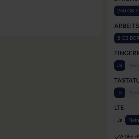
250 GB 
ARBEIT
8 GB DD
FINGER
Ja
Nein
(Di
TASTAT
Ja
Nein
(Di
AUS
LTE
Ja
Nein
Artikel-N